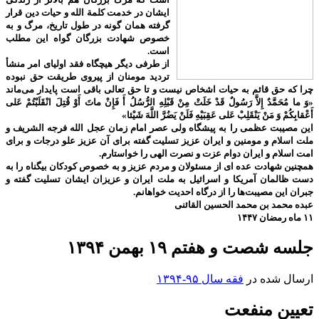
ایشان در خدمت کلمة الله و حیات دین قرار
گرفته همان گونه در طول تاریخ، مرگ و به
خصوص شهادت بزرگان گواه این مطلب
است.
از طرفی دیگر هیچگاه فقد اولیای امر منشأ
تردید مومنان از پیروی طریقت حق نبوده
چرا که حق قائم به حیات اشخاص نیست و تا حق تعالی باقی است پایدار می‌ماند
«وَ ما مُحَمَّدٌ إِلاَّ رَسُولٌ قَدْ خَلَتْ مِنْ قَبْلِهِ الرُّسُلُ أَ فَإِنْ ماتَ أَوْ قُتِلَ انْقَلَبْتُمْ عَلى‌
أَعْقابِكُمْ وَ مَنْ يَنْقَلِبْ عَلى‌ عَقِبَيْهِ فَلَنْ يَضُرَّ اللَّهَ شَيْئا»
این مصیبت عظمی را به پیشگاه ولی عصر امام زمان عجل الله فرجه الشریف و
ملت اسلام و مومنین و ایران عزیز تسلیت گفته برای آن عزیز علو درجات و برای
امت اسلام و ایران دوام عزت و نصرت الهی را خواستارم.
همچنین شهادت عده ای از مسئولان و مردم عزیز و به خصوص کودکان بیگناه را به
دست ظالمان آمریکا و اسرائیل به ملت ایران و عزیزان ایشان تسلیت گفته و
جبران این مصیبت‌ها را از درگاه احدیت خواهانم.
عبده محمد بن محمد الحسین القائنی
۱۱ ماه رمضان ۱۴۴۷
جلسه شصت و هفتم ۱۹ بهمن ۱۳۹۴
ارسال شده در
فقه سال ۹۵-۱۳۹۴
تعیین منفعت