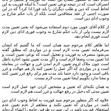
انصراف است که در نتیجه نوعی تعیین است؟ یا اینکه فوریت به این
لحاظ است که دین و طلب دیگران را باید فورا ادا کرد؟ که در این
صورت اجنبی از عقد متعاقدین است بلکه از باب حکم شارع بر
وجوب ادای دین است.
از کلام آقای خویی مورد دوم استفاده می‌شود که یعنی تعیین مدت
لازم نیست ولی از باب حکم شارع به وجوب فوری ادای دین لازم
است فوری انجام دهد.
اما ظاهر کلام مرحوم سید همان است که ما گفتیم که ایشان
می‌فرمایند تعیین مدت لازم است و در مواردی که مطلق گفته
می‌شود منصرف به فوریت و تعجیل است که نوعی تعیین است. و
لذا تعیین مدت وضعا لازم است و اگر مدت تعیین نشود اجاره باطل
است چون ملاک لزوم تعیین، لازم آمدن غرر و جهالت در معامله
است و در مواردی که اگر عمل را تعیین کنند باز هم جهالت و غرر
باقی است و وجود دارد حتما باید مدت هم برای رفع غرر تعیین کنند
و معنا ندارد بگوییم اینجا تعیین مدت لازم نیست.
به همان نکته‌ای که تعیین و مشخص کردن خود عمل لازم است
تعیین مدتی که دخیل در رفع جهالت و غرر است هم لازم است.
علاوه که اگر منظور مرحوم سید فوریت به لحاظ وجوب ادای دین
باشد، در مواردی که تعیین نکنند و متفاهم از عدم تعیین عدم
استحقاق فوریت باشد در این صورت طرفین جامع را انشاء کرده‌اند