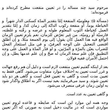
مرحوم سید چند مساله را در تعیین منفعت مطرح کرده‌اند و
فرموده‌اند:
(مسألة ۵): معلوميّة المنفعة إمّا بتقدير المدّة كسكنى الدار شهراً و
الخياطة يوماً، أو منفعة ركوب الدابّة إلى زمان كذا، و إمّا بتقدير
العمل كخياطة الثوب المعلوم طوله و عرضه و رقّته و غلظته،
فارسيّة أو روميّة، من غير تعرّض للزمان، نعم يلزم تعيين الزمان
الواقع فيه هذا العمل‌ كأن يقول: إلى يوم الجمعة مثلًا، و إن أطلق
اقتضى التعجيل على الوجه العرفيّ، و في مثل استئجار الفحل
للضراب يعيّن بالمرّة و المرّتين، و لو قدّر المدّة و العمل على وجه
التطبيق فإن علم سعة الزمان له صحّ و إن علم عدمها بطل، و إن
احتمل الأمران ففيه قولان.
بعد از اینکه گفتیم تعیین منفعت لازم است و دلیل آن هم رفع جهالت
و غرر است تعیین به اختلاف موارد متفاوت می‌شود. گاهی فقط به
تعیین مدت است و گاهی به تعیین فعل است و گاهی هر دو باید
تعیین شوند. و سید می‌فرمایند بعید نیست اگر به اطلاق واگذار شود
به اولین زمان عرفی منصرف می‌شود.
و گاهی تعیین به عدد است.
وجه همه این موارد این است که ضابطه و قاعده لزوم تعیین
مواردی است که در مالیت دخیل است به صورتی که اگر تعیین