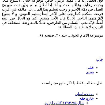
فإنّ العمل إذا كان مقيّداً بزمان خاصّ كوقوعه خلال الأُسبوع مثلًا-
وجبت رعايته وفاءً بالعقد، و أمّا إذا أطلق و لم يعيّن ثبت طبيعيّ
العمل في ذمّة الأجير و وجب تسليم هذا المال إلى مالكه في أقرب
فرصة ممكنة، كما يجب على الآخر أيضاً تسليم العوض، و لا يسوغ
لأيّ منهما التأخير إلّا إذا كان الآخر ممتنعاً، كما هو الحال في البيع
أيضاً، فإنّه يجب التسليم من الطرفين، عملًا بالمعاوضة المتحقّقة في
البين، و لا يناط ذلك بالمطالبة.
موسوعة الامام الخوئی، جلد ۳۰، صفحه ۶۱.
چاپ
قبلی
بعدی
نقل مطالب فقط با ذکر منبع مجاز است
صفحه اصلی
خارج فقه
سال ۹۵-۱۳۹۴ کتاب اجاره