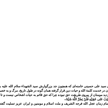
سید علی حسینی خامنه‌ای که همچون جد بزرگوارش سید الشهداء سلام الله علیه به 
ان در خدمت کلمة الله و حیات دین قرار گرفته همان گونه در طول تاریخ، مرگ و به
ومنان از پیروی طریقت حق نبوده چرا که حق قائم به حیات اشخاص نیست و تا حق تعالی باقی است 
َلِبْ عَلى‌ عَقِبَيْهِ فَلَنْ يَضُرَّ اللَّهَ شَيْئا»
م زمان عجل الله فرجه الشریف و ملت اسلام و مومنین و ایران عزیز تسلیت گفته 