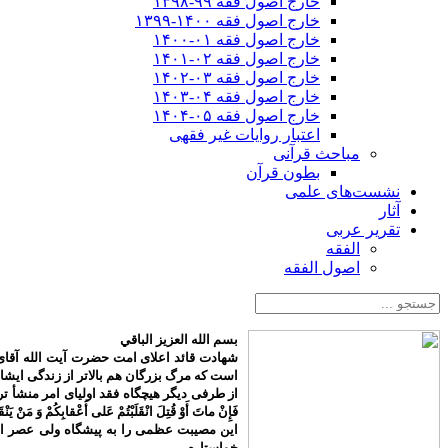
خارج اصول فقه ۹۹-۱۳۹۸
خارج اصول فقه ۱۴۰۰-۱۳۹۹
خارج اصول فقه ۰۱-۱۴۰۰
خارج اصول فقه ۰۲-۱۴۰۱
خارج اصول فقه ۰۳-۱۴۰۲
خارج اصول فقه ۰۴-۱۴۰۳
خارج اصول فقه ۰۵-۱۴۰۴
اعتبار روایات غیر فقهی
مباحث قرآنی
بطون قرآن
نشست‌های علمی
آثار
تقریر عربی
الفقه
اصول الفقه
بسم الله العزیز الباقي
شهادت قائد اعلای امت حضرت آیت الله آقای 
است که مرگ بزرگان هم بالاتر از زندگی ایش
از طرفی دیگر هیچگاه فقد اولیای امر منشأ تردید م
فَإِنْ ماتَ أَوْ قُتِلَ انْقَلَبْتُمْ عَلى‌ أَعْقابِكُمْ وَ مَنْ يَنْق
این مصیبت عظمی را به پیشگاه ولی عصر اما
خواستارم.