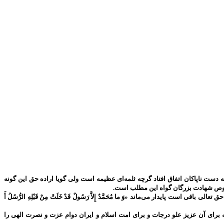
دست ناپاکان اتفاق افتاد گرچه ثلمه‌ای عظیمه است ولی گویا اراده حق این گونه
 خصوص شهادت بزرگان گواه این مطلب است.
پایدار می‌ماند «وَ ما مُحَمَّدٌ إِلاَّ رَسُولٌ قَدْ خَلَتْ مِنْ قَبْلِهِ الرُّسُلُ أَ
برای آن عزیز علو درجات و برای امت اسلام و ایران دوام عزت و نصرت الهی را