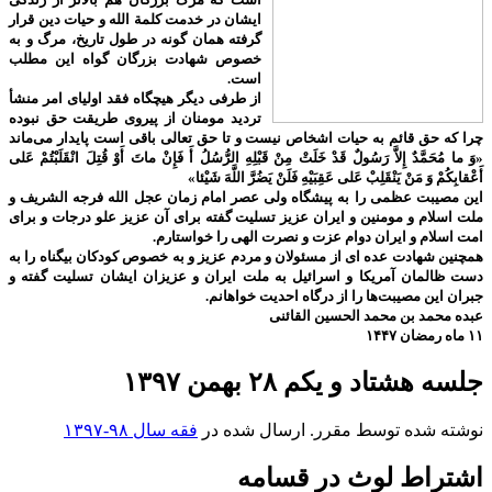
ایشان در خدمت کلمة الله و حیات دین قرار
گرفته همان گونه در طول تاریخ، مرگ و به
خصوص شهادت بزرگان گواه این مطلب
است.
از طرفی دیگر هیچگاه فقد اولیای امر منشأ
تردید مومنان از پیروی طریقت حق نبوده
چرا که حق قائم به حیات اشخاص نیست و تا حق تعالی باقی است پایدار می‌ماند
«وَ ما مُحَمَّدٌ إِلاَّ رَسُولٌ قَدْ خَلَتْ مِنْ قَبْلِهِ الرُّسُلُ أَ فَإِنْ ماتَ أَوْ قُتِلَ انْقَلَبْتُمْ عَلى‌
أَعْقابِكُمْ وَ مَنْ يَنْقَلِبْ عَلى‌ عَقِبَيْهِ فَلَنْ يَضُرَّ اللَّهَ شَيْئا»
این مصیبت عظمی را به پیشگاه ولی عصر امام زمان عجل الله فرجه الشریف و
ملت اسلام و مومنین و ایران عزیز تسلیت گفته برای آن عزیز علو درجات و برای
امت اسلام و ایران دوام عزت و نصرت الهی را خواستارم.
همچنین شهادت عده ای از مسئولان و مردم عزیز و به خصوص کودکان بیگناه را به
دست ظالمان آمریکا و اسرائیل به ملت ایران و عزیزان ایشان تسلیت گفته و
جبران این مصیبت‌ها را از درگاه احدیت خواهانم.
عبده محمد بن محمد الحسین القائنی
۱۱ ماه رمضان ۱۴۴۷
جلسه هشتاد و یکم ۲۸ بهمن ۱۳۹۷
نوشته شده توسط مقرر. ارسال شده در
فقه سال ۹۸-۱۳۹۷
اشتراط لوث در قسامه