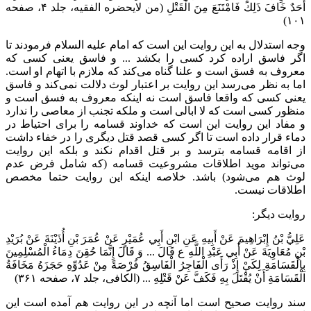
أَحَدٌ خَافَ ذَلِكَ فَامْتَنَعَ مِنَ الْقَتْلِ
‌ (من لایحضره الفقیه، جلد ۴، صفحه
۱۰
۱)
وجه استدلال به این روایت این است که امام علیه السلام فرمودند تا
اگر فاسق اراده کرد کسی را بکشد ... و فاسق یعنی کسی که
معروف به فسق است و علنا گناه می‌کند که ملازم با اتهام او است.
اما به نظر می‌رسد این روایت بر اعتبار لوث دلالت نمی‌کند و فاسق
یعنی کسی که واقعا فاسق است نه اینکه معروف به فسق است و
منظور کسی است که لا ابالی است و ملکه تجنب از معاصی را ندارد
و مفاد این روایت این است که خداوند قسامه را برای احتیاط در
دماء قرار داده است تا اگر کسی قصد قتل دیگری را در خفاء داشت
از اقامه قسامه بترسد و بر قتل اقدام نکند و بلکه این روایت
می‌تواند موید اطلاقات مشروعیت قسامه (که شامل فرض عدم
لوث هم می‌شود) باشد. خلاصه اینکه این روایت حتما مخصص
اطلاقات نیست.
روایت دیگر:
عَلِيُّ بْنُ إِبْرَاهِيمَ عَنْ أَبِيهِ عَنِ ابْنِ أَبِي عُمَيْرٍ عَنْ عُمَرَ بْنِ أُذَيْنَةَ عَنْ بُرَيْدِ
بْنِ مُعَاوِيَةَ عَنْ أَبِي عَبْدِ اللَّهِ ع قَالَ ... وَ قَالَ إِنَّمَا حُقِنَ دِمَاءُ الْمُسْلِمِينَ
بِالْقَسَامَةِ لِكَيْ إِذْ رَأَى الْفَاجِرُ الْفَاسِقُ فُرْصَةً مِنْ عَدُوِّهِ حَجَزَهُ مَخَافَةُ
الْقَسَامَةِ أَنْ يُقْتَلَ بِهِ فَكَفَّ عَنْ قَتْلِهِ ...‌ (الکافی، جلد ۷، صفحه ۳۶۱)
سند روایت صحیح است اما آنچه در این روایت هم آمده است این