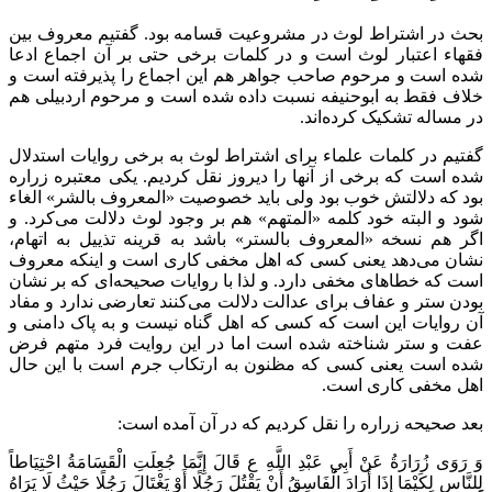
بحث در اشتراط لوث در مشروعیت قسامه بود. گفتیم معروف بین
فقهاء اعتبار لوث است و در کلمات برخی حتی بر آن اجماع ادعا
شده است و مرحوم صاحب جواهر هم این اجماع را پذیرفته است و
خلاف فقط به ابوحنیفه نسبت داده شده است و مرحوم اردبیلی هم
در مساله تشکیک کرده‌اند.
گفتیم در کلمات علماء برای اشتراط لوث به برخی روایات استدلال
شده است که برخی از آنها را دیروز نقل کردیم. یکی معتبره زراره
بود که دلالتش خوب بود ولی باید خصوصیت «المعروف بالشر» الغاء
شود و البته خود کلمه «المتهم» هم بر وجود لوث دلالت می‌کرد. و
اگر هم نسخه «المعروف بالستر» باشد به قرینه تذییل به اتهام،
نشان می‌دهد یعنی کسی که اهل مخفی کاری است و اینکه معروف
است که خطاهای مخفی دارد. و لذا با روایات صحیحه‌ای که بر نشان
بودن ستر و عفاف برای عدالت دلالت می‌کنند تعارضی ندارد و مفاد
آن روایات این است که کسی که اهل گناه نیست و به پاک دامنی و
عفت و ستر شناخته شده است اما در این روایت فرد متهم فرض
شده است یعنی کسی که مظنون به ارتکاب جرم است با این حال
اهل مخفی کاری است.
بعد صحیحه زراره را نقل کردیم که در آن آمده است:
وَ رَوَى زُرَارَةُ عَنْ أَبِي عَبْدِ اللَّهِ ع قَالَ
إِنَّمَا جُعِلَتِ الْقَسَامَةُ
احْتِيَاطاً
لِلنَّاسِ
لِكَيْمَا إِذَا أَرَادَ الْفَاسِقُ أَنْ يَقْتُلَ رَجُلًا أَوْ يَغْتَالَ رَجُلًا حَيْثُ لَا يَرَاهُ