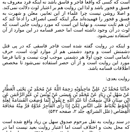
است که کسی که واقعا فاجر و فاسق باشد نه اینکه فرد معروف به
فسق و فجور باشد و لذا این روایت هم بر اعتبار لوث دلالت نمی‌کند.
و اصلا روشن نیست چرا علماء از این تعابیر، معلن و شهرت به
فسق و فجور را فهمیده‌اند مگر اینکه کسی انصراف را ادعا کند که
آن هم ثابت نیست. و نهایتا این است که مورد روایت جایی است که
لوث در آن وجود داشته است اما حصر قسامه در این موارد از آن
استفاده نمی‌شود.
و اینکه در روایت گفته شده است فاجر فاسقی که در پی قتل
دشمنش است و وجود دشمنی هم از موارد لوث است، حرف
ناتمامی است چون اولا هر دشمنی موجب لوث نیست و ثانیا فرضا
مورد این روایت است و از آن حصر استفاده نمی‌شود تا مخصص
اطلاقات قسامه باشد.
روایت بعدی:
حَدَّثَنَا مُحَمَّدُ بْنُ عَلِيٍّ مَاجِيلَوَيْهِ رَحِمَهُ اللَّهُ عَنْ مُحَمَّدِ بْنِ يَحْيَى الْعَطَّارِ
عَنْ سَهْلِ بْنِ زِيَادٍ عَنْ مُحَمَّدِ بْنِ عِيسَى عَنْ يُونُسَ بْنِ عَبْدِ الرَّحْمَنِ عَنِ
ابْنِ سِنَانٍ قَالَ سَمِعْتُ أَبَا عَبْدِ اللَّهِ ع يَقُولُ‏ إِنَّمَا وُضِعَتِ الْقَسَامَةُ لِعِلَّةِ
الْحَوْطِ يُحْتَاطُ عَلَى النَّاسِ لِكَيْ إِذَا رَأَى الْفَاجِرُ عَدُوَّهُ‏ فَرَّ مِنْهُ مَخَافَةَ
الْقِصَاص‏ (علل الشرائع، جلد ۲، صفحه ۵۴۲)
در سند روایت به نقل مرحوم صدوق سهل بن زیاد واقع شده است
که محل بحث و اختلاف است اما اعتبار روایت بعید نیست اما در