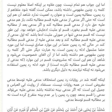
اما این جواب هم تمام نیست چون علاوه بر اینکه اصلا معلوم نیست
کلمه رد چنین مفهومی داشته باشد، ممکن است گفته شود متفاهم از
رد یمین، مطالبه یمین است و عنوان رد اهمیت ندارد شاهد آن هم این
است که حتی اگر مدعی از مدعی علیه قسم مطالبه نکند، باز هم مدعی
علیه حق دارد از مدعی قسم مطالبه کند و اگر مدعی بعد از مطالبه
مدعی علیه قسم بخورد، قسم او مثبت ادعایش خواهد بود. این طور
نیست که قسم مدعی تنها در صورتی مثبت ادعا باشد که اول مدعی از
مدعی علیه قسم مطالبه کند و بعد مدعی علیه از مدعی قسم مطالبه
کند در حالی که رد یمین حتما در این موارد صادق نیست اما این مورد
حتما مشمول ادله رد یمین است. به عبارت دیگر حتی اگر کلمه رد
چنین مفهومی هم داشته باشد اما از آن الغای خصوصیت می‌شود و
شاهد آن هم این است که مشروعیت قسم در این موارد (که مدعی از
مدعی علیه قسم مطالبه نکرده است) از خود ادله رد یمین استفاده
می‌شود نه اینکه نیازمند به دلیل دیگری باشد.
اینکه گفته شد در روایات رد یمین استحلاف مدعی علیه توسط مدعی
مفروض است در همه روایات نیست. مستفاد از روایت ابی العباس و
جمیل این است که اگر مدعی بینه نداشته باشد مدعی علیه می‌تواند
مدعی را قسم بدهد چون رد یمین را بر عدم بینه متفرع کرده است نه
بر مطالبه قسم توسط مدعی.
مُحَمَّدُ بْنُ يَحْيَى عَنْ أَحْمَدَ بْنِ مُحَمَّدٍ عَنْ عَلِيِّ بْنِ الْحَكَمِ أَوْ غَيْرِهِ عَنْ أَبَانٍ