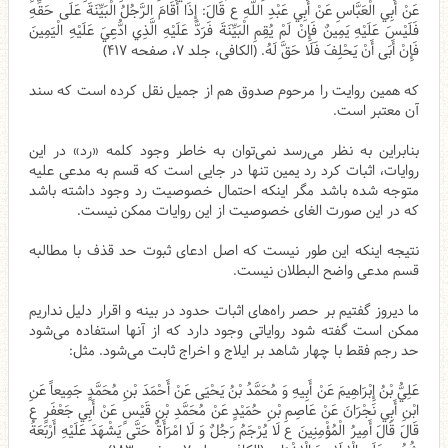
عَنْ أَبِي الْعَبَّاسِ عَنْ أَبِي عَبْدِ اللَّهِ ع قَالَ: إِذَا أَقَامَ الرَّجُلُ الْبَيِّنَةَ عَلَى حَقِّهِ
فَلَيْسَ عَلَيْهِ يَمِينٌ فَإِنْ لَمْ يُقِمِ الْبَيِّنَةَ فَرَدَّ عَلَيْهِ الَّذِي ادُّعِيَ عَلَيْهِ الْيَمِينَ
فَإِنْ أَبَى أَنْ يَحْلِفَ فَلَا حَقَّ لَهُ. (الکافی، جلد ۷، صفحه ۴۱۷)
که همین روایت را مرحوم صدوق هم از جمیل نقل کرده است که سند
آن معتبر است.
بنابراین به نظر می‌رسد نمی‌توان به خاطر وجود کلمه «رد» در این
روایات، اثبات کرد رد یمین تنها در جایی است که قسم به مدعی علیه
متوجه شده باشد مگر اینکه احتمال خصوصیت رد وجود داشته باشد
که در این صورت الغای خصوصیت از این روایات ممکن نیست.
نتیجه اینکه این طور نیست که اصل ادعای ثبوت حد قذف با مطالبه
قسم مدعی واضح البطلان نیست.
ما دیروز گفتیم بر حصر راه‌های اثبات حدود در بینه و اقرار دلیل نداریم
ممکن است گفته شود روایاتی وجود دارد که از آنها استفاده می‌شود
حد رجم فقط با چهار شاهد بر ایلاج و اخراج ثابت می‌شود. مثل:
عَلِيُّ بْنُ إِبْرَاهِيمَ عَنْ أَبِيهِ وَ مُحَمَّدُ بْنُ يَحْيَى عَنْ أَحْمَدَ بْنِ مُحَمَّدٍ جَمِيعاً عَنِ
ابْنِ أَبِي نَجْرَانَ عَنْ عَاصِمِ بْنِ حُمَيْدٍ عَنْ مُحَمَّدِ بْنِ قَيْسٍ عَنْ أَبِي جَعْفَرٍ ع
قَالَ قَالَ أَمِيرُ الْمُؤْمِنِينَ ع‌ لَا يُرْجَمُ رَجُلٌ وَ لَا امْرَأَةٌ حَتَّى يَشْهَدَ عَلَيْهِ أَرْبَعَةُ