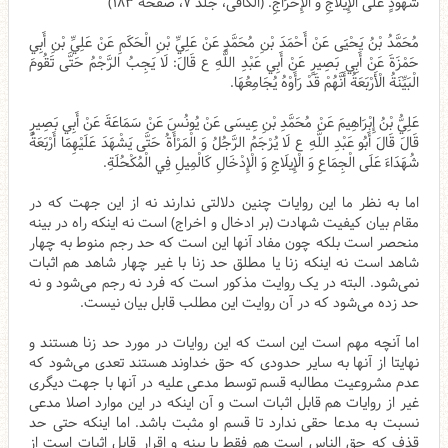
شُهُودٍ عَلَى الْإِيلَاجِ وَ الْإِخْرَاجِ. (الکافی، جلد ۷، صفحه ۱۸۳)
مُحَمَّدُ بْنُ يَحْيَى عَنْ أَحْمَدَ بْنِ مُحَمَّدٍ عَنْ عَلِيِّ بْنِ الْحَكَمِ عَنْ عَلِيِّ بْنِ أَبِي
حَمْزَةَ عَنْ أَبِي بَصِيرٍ عَنْ أَبِي عَبْدِ اللَّهِ ع قَالَ: لَا يَجِبُ الرَّجْمُ حَتَّى تَقُومَ
الْبَيِّنَةُ الْأَرْبَعَةُ أَنَّهُمْ قَدْ رَأَوْهُ يُجَامِعُهَا.
عَلِيُّ بْنُ إِبْرَاهِيمَ عَنْ مُحَمَّدِ بْنِ عِيسَى عَنْ يُونُسَ عَنْ سَمَاعَةَ عَنْ أَبِي بَصِيرٍ
قَالَ قَالَ أَبُو عَبْدِ اللَّهِ ع لَا يُرْجَمُ الرَّجُلُ وَ الْمَرْأَةُ حَتَّى يَشْهَدَ عَلَيْهِمَا أَرْبَعَةُ
شُهَدَاءَ عَلَى الْجِمَاعِ وَ الْإِيلَاجِ وَ الْإِدْخَالِ كَالْمِيلِ فِي الْمُكْحُلَةِ.
اما به نظر ما این روایات چنین دلالتی ندارند نه از این جهت که در
مقام بیان کیفیت شهادت (بر ادخال و اخراج) است نه اینکه راه در بینه
منحصر است بلکه چون مفاد آنها این است که حد رجم منوط به چهار
شاهد است نه اینکه زنا یا مطلق حد زنا با غیر چهار شاهد هم اثبات
نمی‌شود.
البته در یک روایت مذکور است که فرد نه رجم می‌شود و نه
حد زده می‌شود که در آن روایت این مطلب قابل بیان نیست.
اما آنچه مهم است این است که این روایات در مورد حد زنا هستند و
نهایتا از آنها به سایر حدودی که حق خداوند هستند تعدی می‌شود که
عدم مشروعیت مطالبه قسم توسط مدعی علیه در آنها با جهت دیگری
غیر از روایات هم قابل اثبات است و آن اینکه در این موارد اصلا مدعی
نسبت به مدعا حقی ندارد تا قسم او مثبت باشد. اما اینکه حتی حد
قذف که حق الناس است هم فقط با بینه و اقرار قابل اثبات است از