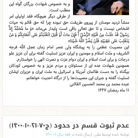
و به خصوص شهادت بزرگان گواه این
مطلب است.
از طرفی دیگر هیچگاه فقد اولیای امر
منشأ تردید مومنان از پیروی طریقت حق نبوده چرا که حق قائم به حیات
اشخاص نیست و تا حق تعالی باقی است پایدار می‌ماند «وَ ما مُحَمَّدٌ إِلاَّ
رَسُولٌ قَدْ خَلَتْ مِنْ قَبْلِهِ الرُّسُلُ أَ فَإِنْ ماتَ أَوْ قُتِلَ انْقَلَبْتُمْ عَلى‌ أَعْقابِكُمْ وَ مَنْ
يَنْقَلِبْ عَلى‌ عَقِبَيْهِ فَلَنْ يَضُرَّ اللَّهَ شَيْئا»
این مصیبت عظمی را به پیشگاه ولی عصر امام زمان عجل الله فرجه
الشریف و ملت اسلام و مومنین و ایران عزیز تسلیت گفته برای آن عزیز علو
درجات و برای امت اسلام و ایران دوام عزت و نصرت الهی را خواستارم.
همچنین شهادت عده ای از مسئولان و مردم عزیز و به خصوص کودکان
بیگناه را به دست ظالمان آمریکا و اسرائیل به ملت ایران و عزیزان ایشان
تسلیت گفته و جبران این مصیبت‌ها را از درگاه احدیت خواهانم.
عبده محمد بن محمد الحسین القائنی
۱۱ ماه رمضان ۱۴۴۷
عدم ثبوت قسم در حدود (ج۷۰-۲۱-۱۰-۱۴۰۰)
نوشته شده توسط مقرر. ارسال شده در
فقه سال ۰۱-۱۴۰۰