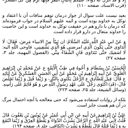
(قرب الاسناد، صفحه ۱۱۰)
بعید نیست علت سوال از جواز درمان توهم منافات آن با اعتقاد و
توکل به خداوند بوده است و ائمه علیهم السلام در جواب فرموده‌اند
که درمان با دارو هم در حقیقت توکل به خداوند است و این خاصیت
را خداوند متعال در دارو قرار داده است.
وَ عَنْ ابي عَبْدِ اللَّهِ عَلَيْهِ السَّلَامُ: ان نَبِيّاً مِنْ الانبياء مَرِضَ، فَقَالَ: لَا
أَتَدَاوَى حَتَّى يَكُونَ الَّذِي امرضنى هُوَ الَّذِي يَشْفِينِي، فاوحى اللَّهِ اليه:
لَا اشفيك حَتَّى تَتَدَاوَى فَانٍ الشِّفَاءُ مِنِّي. (الفصول المهمة، جلد ۳،
صفحه ۲۷)
الْحُسَيْنُ بْنُ بِسْطَامَ وَ أَخُوهُ فِي طِبِّ الْأَئِمَّةِ ع عَنْ مُحَمَّدِ بْنِ إِبْرَاهِيمَ
الْعَلَوِيِّ عَنْ أَبِيهِ إِبْرَاهِيمَ بْنِ مُحَمَّدٍ عَنْ أَبِي الْحَسَنِ الْعَسْكَرِيِّ عَنْ آبَائِهِ
ع قَالَ: قِيلَ لِلصَّادِقِ ع الرَّجُلُ يَكْتَوِي بِالنَّارِ- وَ رُبَّمَا قُتِلَ وَ رُبَّمَا تَخَلَّصَ
قَالَ- (قَدِ) اكْتَوَى رَجُلٌ عَلَى عَهْدِ رَسُولِ اللَّهِ ص وَ هُوَ قَائِمٌ عَلَى رَأْسِهِ.
(وسائل الشیعة، جلد ۲۵، صفحه ۲۲۳)
بلکه از روایات استفاده می‌شود که حتی معالجه با آنچه احتمال مرگ
در آن هم هست جایز است.
عَلِيُّ بْنُ إِبْرَاهِيمَ عَنْ أَبِيهِ عَنِ ابْنِ أَبِي عُمَيْرٍ عَنْ يُونُسَ بْنِ يَعْقُوبَ قَالَ
قُلْتُ لِأَبِي عَبْدِ اللَّهِ ع الرَّجُلُ يَشْرَبُ الدَّوَاءَ وَ يَقْطَعُ الْعِرْقَ وَ رُبَّمَا انْتَفَعَ
بِهِ وَ رُبَّمَا قَتَلَهُ قَالَ يَقْطَعُ وَ يَشْرَبُ‌ (الکافی، جلد ۸، صفحه ۱۹۴)