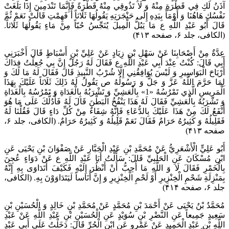
آذَنُ لَكِ فِي قَطْرَةٍ مِنْهُ وَ لَا تَذُوقِي مِنْهُ قَطْرَةً فَإِنَّمَا تَنْدَمِينَ إِذَا بَلَغَتْ
نَفْسُكِ هَاهُنَا وَ أَوْمَأَ بِيَدِهِ إِلَى حَنْجَرَتِهِ يَقُولُهَا ثَلَاثاً أَ فَهِمْتِ قَالَتْ نَعَمْ ثُمَّ
قَالَ أَبُو عَبْدِ اللَّهِ ع مَا يَبُلُّ الْمِيلَ يُنَجِّسُ حُبّاً مِنْ مَاءٍ يَقُولُهَا ثَلَاثاً.
(الکافی، جلد ۶، صفحه ۴۱۳)
عِدَّةٌ مِنْ أَصْحَابِنَا عَنْ سَهْلِ بْنِ زِيَادٍ عَنْ عَلِيِّ بْنِ أَسْبَاطٍ قَالَ أَخْبَرَنِي
أَبِي قَالَ: كُنْتُ عِنْدَ أَبِي عَبْدِ اللَّهِ ع فَقَالَ لَهُ رَجُلٌ إِنَّ بِي جُعِلْتُ فِدَاكَ
أَرْيَاحَ الْبَوَاسِيرِ وَ لَيْسَ يُوَافِقُنِي إِلَّا شُرْبُ النَّبِيذِ قَالَ فَقَالَ لَهُ مَا لَكَ وَ
لِمَا حَرَّمَ اللَّهُ عَزَّ وَ جَلَّ وَ رَسُولُهُ ص يَقُولُ لَهُ ذَلِكَ ثَلَاثاً عَلَيْكَ بِهَذَا
الْمَرِيسِ الَّذِي تَمْرُسُهُ‏ «1» بِالْعَشِيِّ وَ تَشْرَبُهُ بِالْغَدَاةِ وَ تَمْرُسُهُ بِالْغَدَاةِ
وَ تَشْرَبُهُ بِالْعَشِيِّ فَقَالَ لَهُ هَذَا يَنْفُخُ الْبَطْنَ قَالَ لَهُ فَأَدُلُّكَ عَلَى مَا هُوَ
أَنْفَعُ لَكَ مِنْ هَذَا عَلَيْكَ بِالدُّعَاءِ فَإِنَّهُ شِفَاءٌ مِنْ كُلِّ دَاءٍ قَالَ فَقُلْنَا لَهُ
فَقَلِيلُهُ وَ كَثِيرُهُ حَرَامٌ فَقَالَ نَعَمْ قَلِيلُهُ وَ كَثِيرُهُ حَرَامٌ. (الکافی، جلد ۶،
صفحه ۴۱۳)
أَبُو عَلِيٍّ الْأَشْعَرِيُّ عَنْ مُحَمَّدِ بْنِ عَبْدِ الْجَبَّارِ عَنْ صَفْوَانَ بْنِ يَحْيَى عَنِ
ابْنِ مُسْكَانَ عَنِ الْحَلَبِيِّ قَالَ: سَأَلْتُ أَبَا عَبْدِ اللَّهِ ع عَنْ دَوَاءٍ عُجِنَ
بِالْخَمْرِ فَقَالَ لَا وَ اللَّهِ مَا أُحِبُّ أَنْ أَنْظُرَ إِلَيْهِ فَكَيْفَ أَتَدَاوَى بِهِ إِنَّهُ
بِمَنْزِلَةِ شَحْمِ الْخِنْزِيرِ أَوْ لَحْمِ الْخِنْزِيرِ وَ إِنَّ أُنَاساً لَيَتَدَاوَوْنَ بِهِ. (الکافی،
جلد ۶، صفحه ۴۱۴)
مُحَمَّدُ بْنُ يَحْيَى عَنْ أَحْمَدَ بْنِ مُحَمَّدٍ عَنْ مُحَمَّدِ بْنِ خَالِدٍ وَ الْحُسَيْنِ بْنِ
سَعِيدٍ جَمِيعاً عَنِ النَّضْرِ بْنِ سُوَيْدٍ عَنِ الْحُسَيْنِ بْنِ عَبْدِ اللَّهِ عَنْ عَبْدِ
اللَّهِ بْنِ عَبْدِ الْحَمِيدِ عَنْ عَمْرٍو عَنِ ابْنِ الْحُرِّ قَالَ: دَخَلْتُ عَلَى أَبِي عَبْدِ