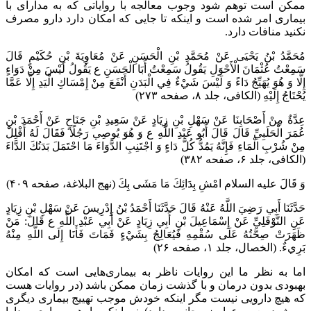
ممکن است توهم شود وجوب معالجه با روایاتی که به مدارای با
بیماری امر شده است و اینکه تا جایی که امکان دارد دارو مصرف
نکنید منافات دارد.
مُحَمَّدُ بْنُ يَحْيَى عَنْ مُحَمَّدِ بْنِ الْحَسَنِ عَنْ مُعَاوِيَةَ بْنِ حُكَيْمٍ قَالَ
سَمِعْتُ عُثْمَانَ الْأَحْوَلِ يَقُولُ سَمِعْتُ أَبَا الْحَسَنِ ع يَقُولُ لَيْسَ مِنْ دَوَاءٍ
إِلَّا وَ هُوَ يُهَيِّجُ دَاءً وَ لَيْسَ شَيْ‌ءٌ فِي الْبَدَنِ أَنْفَعَ مِنْ إِمْسَاكِ الْيَدِ إِلَّا عَمَّا
يُحْتَاجُ إِلَيْهِ‌ (الکافی، جلد ۸، صفحه ۲۷۳)
عِدَّةٌ مِنْ أَصْحَابِنَا عَنْ سَهْلِ بْنِ زِيَادٍ عَنْ سَعِيدِ بْنِ جَنَاحٍ عَنْ أَحْمَدَ بْنِ
عُمَرَ الْحَلَبِيِّ قَالَ قَالَ أَبُو عَبْدِ اللَّهِ ع وَ هُوَ يُوصِي رَجُلًا فَقَالَ لَهُ أَقْلِلْ
مِنْ شُرْبِ الْمَاءِ فَإِنَّهُ يَمُدُّ كُلَّ دَاءٍ وَ اجْتَنِبِ الدَّوَاءَ مَا احْتَمَلَ بَدَنُكَ الدَّاءَ‌
(الکافی، جلد ۶، صفحه ۳۸۲)
وَ قَالَ عليه السلام امْشِ بِدَائِكَ مَا مَشَى بِكَ‌ (نهج البلاغة، صفحه ۴۰۹)
حَدَّثَنَا أَبِي رَضِيَ اللَّهُ عَنْهُ قَالَ حَدَّثَنَا أَحْمَدُ بْنُ إِدْرِيسَ عَنْ سَهْلِ بْنِ زِيَادٍ
عَنِ النَّوْفَلِيِّ عَنْ إِسْمَاعِيلَ بْنِ أَبِي زِيَادٍ عَنْ أَبِي عَبْدِ اللَّهِ ع قَالَ: مَنْ
ظَهَرَتْ‏ صِحَّتُهُ‏ عَلَى سُقْمِهِ فَيُعَالِجُ بِشَيْ‏ءٍ فَمَاتَ فَأَنَا إِلَى اللَّهِ مِنْهُ
بَرِي‏ءٌ. (الخصال، جلد ۱، صفحه ۲۶)
اما به نظر ما این روایات ناظر به بیماری‌هایی است که امکان
بهبودی بدون درمان و با گذشت زمان ممکن باشد (در روایات هست
که هیچ دارویی نیست مگر اینکه خودش موجب تهییج بیماری دیگری