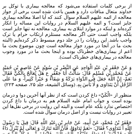
از برخی کلمات استفاده می‌شود که معالجه بیماری با توکل بر
خداوند متعال منافات دارد و همین باعث شده است برخی از جواز
معالجه از ائمه علیهم السلام سوال کنند که آیا اصلا معالجه بیماری
جایز است؟ و ائمه علیهم السلام در روایات این مساله را انکار
کرده‌اند و اینکه در موارد ابتلای به بیماری، معالجه نه تنها جایز است
بلکه واجب است حتی اگر معالجه مستلزم ارتکاب حرام یا ترک
واجب باشد. این روایات را در جلد دوم مبسوط ذکر کرده‌ایم (البته
بحث ما در آنجا در مورد جواز معالجه است چون موضوع بحث ما
اعم از بیماری‌های خطرناک بوده و اینجا بحث ما در مورد وجوب
معالجه در بیماری‌های خطرناک است).
وَ عَنْ جَعْفَرِ بْنِ عَبْدِ الْوَاحِدِ عَنِ النَّضْرِ بْنِ سُوَيْدٍ عَنْ عَاصِمِ بْنِ حُمَيْدٍ
عَنْ مُحَمَّدِ بْنِ مُسْلِمٍ قَالَ: سَأَلْتُ أَبَا جَعْفَرٍ ع هَلْ يُعَالَجُ بِالْكَيِّ فَقَالَ
نَعَمْ- إِنَّ اللَّهَ جَعَلَ فِي الدَّوَاءِ بَرَكَةً وَ شِفَاءً وَ خَيْراً كَثِيراً- وَ مَا عَلَى
الرَّجُلِ أَنْ يَتَدَاوَى وَ لَا بَأْسَ بِهِ. (وسائل الشیعة، جلد ۲۵، صفحه ۲۲۳)
منظور از «الْكَيِّ» داغ کردن است که از نظر آنها آخرین دوا و درمان
بوده است و جواب امام علیه السلام هم به درمان با داغ کردن
اختصاص ندارد بلکه عام است و البته این روایت در برخی نقل‌ها این
تعبیر در روایات نیست و از اصل درمان سوال شده است.
جَعْفَرُ بْنُ مُحَمَّدٍ، عَنْ أَبِيهِ، عَنْ جَابِرِ بْنِ عَبْدِ اللَّهِ قَالَ: قِيلَ يَا رَسُولَ
اللَّهِ أَ نَتَدَاوَى؟ فَقَالَ: «نَعَمْ تَدَاوَوْا، فَانَّ اللَّهَ تَبَارَكَ وَ تَعَالَى لَمْ يُنْزِلْ دَاءً
إِلَّا وَ قَدْ أَنْزَلَ لَهُ دَوَاءً، عَلَيْكُمْ بِأَلْبَانِ الْبَقَرِ فَإِنَّهَا تَرِمُّ مِنْ كُلِّ الشَّجَرِ»