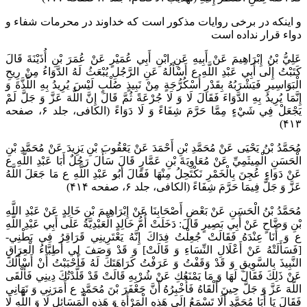
و اینکه در برخی روایات مذکور است که خداوند در محرمات شفاء و
دواء قرار نداده است
عَلِيُّ بْنُ إِبْرَاهِيمَ عَنْ أَبِيهِ عَنِ ابْنِ أَبِي عُمَيْرٍ عَنْ عُمَرَ بْنِ أُذَيْنَةَ قَالَ
كَتَبْتُ إِلَى أَبِي عَبْدِ اللَّهِ ع أَسْأَلُهُ عَنِ الرَّجُلِ يُبْعَثُ لَهُ الدَّوَاءُ مِنْ رِيحِ
الْبَوَاسِيرِ فَيَشْرَبُهُ بِقَدْرِ أُسْكُرُّجَةٍ مِنْ نَبِيذٍ صُلْبٍ لَيْسَ يُرِيدُ بِهِ اللَّذَّةَ وَ
إِنَّمَا يُرِيدُ بِهِ الدَّوَاءَ فَقَالَ لَا وَ لَا جُرْعَةً ثُمَّ قَالَ إِنَّ اللَّهَ عَزَّ وَ جَلَّ لَمْ
يَجْعَلْ فِي شَيْ‌ءٍ مِمَّا حَرَّمَ شِفَاءً وَ لَا دَوَاءً‌ (الکافی، جلد ۶، صفحه
۴۱۳)
مُحَمَّدُ بْنُ يَحْيَى عَنْ مُحَمَّدِ بْنِ أَحْمَدَ عَنْ يَعْقُوبَ بْنِ يَزِيدَ عَنْ مُحَمَّدِ بْنِ
الْحَسَنِ الْمِيثَمِيِّ عَنْ مُعَاوِيَةَ بْنِ عَمَّارٍ قَالَ سَأَلَ رَجُلٌ أَبَا عَبْدِ اللَّهِ ع
عَنْ دَوَاءٍ عُجِنَ بِالْخَمْرِ نَكْتَحِلُ مِنْهَا فَقَالَ أَبُو عَبْدِ اللَّهِ ع مَا جَعَلَ اللَّهُ
عَزَّ وَ جَلَّ فِيمَا حَرَّمَ شِفَاءً‌ (الکافی، جلد ۶، صفحه ۴۱۴)
مُحَمَّدُ بْنُ الْحَسَنِ عَنْ بَعْضِ أَصْحَابِنَا عَنْ إِبْرَاهِيمَ بْنِ خَالِدٍ عَنْ عَبْدِ اللَّهِ
بْنِ وَضَّاحٍ عَنْ أَبِي بَصِيرٍ قَالَ: دَخَلَتْ أُمُّ خَالِدٍ الْعَبْدِيَّةُ عَلَى أَبِي عَبْدِ اللَّهِ
ع وَ أَنَا عِنْدَهُ فَقَالَتْ جُعِلْتُ فِدَاكَ إِنَّهُ يَعْتَرِينِي قَرَاقِرُ فِي بَطْنِي-
[فَسَأَلَتْهُ عَنْ أَعْلَالِ النِّسَاءِ وَ قَالَتْ‏] وَ قَدْ وَصَفَ لِي أَطِبَّاءُ الْعِرَاقِ
النَّبِيذَ بِالسَّوِيقِ وَ قَدْ وَقَفْتُ وَ عَرَفْتُ كَرَاهَتَكَ لَهُ فَأَحْبَبْتُ أَنْ أَسْأَلَكَ
عَنْ ذَلِكَ فَقَالَ لَهَا وَ مَا يَمْنَعُكِ عَنْ شُرْبِهِ قَالَتْ قَدْ قَلَّدْتُكَ دِينِي فَأَلْقَى
اللَّهَ عَزَّ وَ جَلَّ حِينَ أَلْقَاهُ فَأُخْبِرُهُ أَنَّ جَعْفَرَ بْنَ مُحَمَّدٍ ع أَمَرَنِي وَ نَهَانِي
فَقَالَ يَا أَبَا مُحَمَّدٍ أَلَا تَسْمَعُ إِلَى هَذِهِ الْمَرْأَةِ وَ هَذِهِ الْمَسَائِلِ لَا وَ اللَّهِ لَا