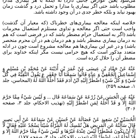
می‌شود یعین عوارض جانبی دارد) نه اینکه با هر بیماری مدارا
مطلوب باشد حتی اگر بیماری با مدارا و تحمل درد و گذشت زمان
بهبود نیابد و بلکه خطر جدی در آن وجود داشته باشد.
خلاصه اینکه معالجه بیماری‌های خطرناک (که معیار آن گذشت)
واجب است حتی اگر معالجه و تداوی مستلزم استعمال محرمات
باشد (اگر به استعمال حرام مضطر باشد که در فرضی است که هم
به درمان بیماری مضطر باشد و هم درمان هم در آن محرم منحصر
باشد) و در غیر این بیماری‌ها هم معالجه مشروع است چون در ادله
متعدد مذکور است که هیچ حرامی نیست مگر اینکه خداوند برای
مضطر آن را حلال کرده است.
عَنْهُ عَنْ حَمَّادِ بْنِ عِيسَى عَنْ عُمَرَ بْنِ أُذَيْنَةَ عَنْ مُحَمَّدِ بْنِ مُسْلِمٍ وَ
إِسْمَاعِيلَ الْجُعْفِيِّ وَ عِدَّةٍ قَالُوا سَمِعْنَا أَبَا جَعْفَرٍ ع يَقُولُ التَّقِيَّةُ فِي كُلِّ
شَيْ‌ءٍ وَ كُلُّ شَيْ‌ءٍ اضْطُرَّ إِلَيْهِ ابْنُ آدَمَ فَقَدْ أَحَلَّهُ اللَّهُ لَهُ‌ (المحاسن، جلد
۱، صفحه ۲۵۹)
عَنْهُ عَنِ الْحَسَنِ عَنْ زُرْعَةَ عَنْ سَمَاعَةَ قَال ... وَ لَيْسَ شَيْ‌ءٌ مِمَّا حَرَّمَ
اللَّهُ إِلَّا وَ قَدْ أَحَلَّهُ لِمَنِ اضْطُرَّ إِلَيْهِ‌ (تهذیب الاحکام، جلد ۳، صفحه
۳۰۶)
الْحُسَيْنُ بْنُ سَعِيدٍ عَنْ فَضَالَةَ عَنْ حُسَيْنٍ عَنْ سَمَاعَةَ عَنْ أَبِي بَصِيرٍ
قَالَ سَأَلْتُهُ عَنِ الْمَرِيضِ هَلْ تُمْسِكُ لَهُ الْمَرْأَةُ شَيْئاً يَسْجُدُ عَلَيْهِ فَقَالَ لَا
إِلَّا أَنْ يَكُونَ مُضْطَرّاً لَيْسَ عِنْدَهُ غَيْرُهَا وَ لَيْسَ شَيْ‌ءٌ مِمَّا حَرَّمَ اللَّهُ إِلَّا وَ
قَدْ أَحَلَّهُ لِمَنِ اضْطُرَّ إِلَيْهِ‌ (تهذیب الاحکام، جلد ۳، صفحه ۱۷۷)