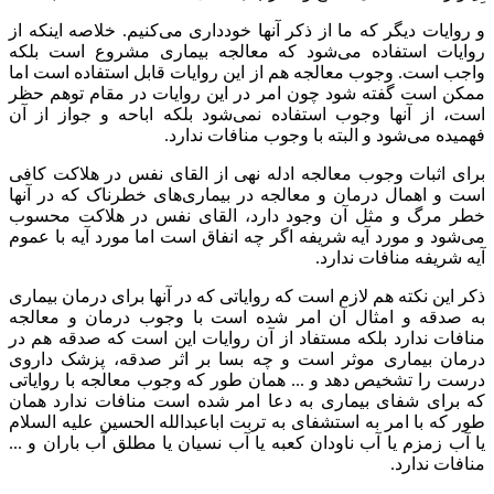
و روایات دیگر که ما از ذکر آنها خودداری می‌کنیم. خلاصه اینکه از
روایات استفاده می‌شود که معالجه بیماری مشروع است بلکه
واجب است. وجوب معالجه هم از این روایات قابل استفاده است اما
ممکن است گفته شود چون امر در این روایات در مقام توهم حظر
است، از آنها وجوب استفاده نمی‌شود بلکه اباحه و جواز از آن
فهمیده می‌شود و البته با وجوب منافات ندارد.
برای اثبات وجوب معالجه ادله نهی از القای نفس در هلاکت کافی
است و اهمال درمان و معالجه در بیماری‌های خطرناک که در آنها
خطر مرگ و مثل آن وجود دارد، القای نفس در هلاکت محسوب
می‌شود و مورد آیه شریفه اگر چه انفاق است اما مورد آیه با عموم
آیه شریفه منافات ندارد.
ذکر این نکته هم لازم است که روایاتی که در آنها برای درمان بیماری
به صدقه و امثال آن امر شده است با وجوب درمان و معالجه
منافات ندارد بلکه مستفاد از آن روایات این است که صدقه هم در
درمان بیماری موثر است و چه بسا بر اثر صدقه، پزشک داروی
درست را تشخیص دهد و ... همان طور که وجوب معالجه با روایاتی
که برای شفای بیماری به دعا امر شده است منافات ندارد همان
طور که با امر به استشفای به تربت اباعبدالله الحسین علیه السلام
یا آب زمزم یا آب ناودان کعبه یا آب نسیان یا مطلق آب باران و ...
منافات ندارد.