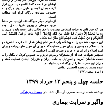
ایشان در خدمت کلمة الله و حیات دین قرار
گرفته همان گونه در طول تاریخ، مرگ و به
خصوص شهادت بزرگان گواه این مطلب
است.
از طرفی دیگر هیچگاه فقد اولیای امر منشأ
تردید مومنان از پیروی طریقت حق نبوده
چرا که حق قائم به حیات اشخاص نیست و تا حق تعالی باقی است پایدار می‌ماند
«وَ ما مُحَمَّدٌ إِلاَّ رَسُولٌ قَدْ خَلَتْ مِنْ قَبْلِهِ الرُّسُلُ أَ فَإِنْ ماتَ أَوْ قُتِلَ انْقَلَبْتُمْ عَلى‌
أَعْقابِكُمْ وَ مَنْ يَنْقَلِبْ عَلى‌ عَقِبَيْهِ فَلَنْ يَضُرَّ اللَّهَ شَيْئا»
این مصیبت عظمی را به پیشگاه ولی عصر امام زمان عجل الله فرجه الشریف و
ملت اسلام و مومنین و ایران عزیز تسلیت گفته برای آن عزیز علو درجات و برای
امت اسلام و ایران دوام عزت و نصرت الهی را خواستارم.
همچنین شهادت عده ای از مسئولان و مردم عزیز و به خصوص کودکان بیگناه را به
دست ظالمان آمریکا و اسرائیل به ملت ایران و عزیزان ایشان تسلیت گفته و
جبران این مصیبت‌ها را از درگاه احدیت خواهانم.
عبده محمد بن محمد الحسین القائنی
۱۱ ماه رمضان ۱۴۴۷
جلسه چهل و پنجم ۱۳ خرداد ۱۳۹۹
نوشته شده توسط مقرر. ارسال شده در
مسائل پزشکی
واگیر و سرایت بیماری