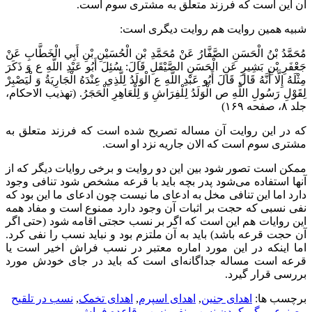
آن این است که فرزند متعلق به مشتری سوم است.
شبیه همین روایت هم روایت دیگری است:
مُحَمَّدُ بْنُ الْحَسَنِ الصَّفَّارُ عَنْ مُحَمَّدِ بْنِ الْحُسَيْنِ بْنِ أَبِي الْخَطَّابِ عَنْ
جَعْفَرِ بْنِ بَشِيرٍ عَنِ الْحَسَنِ الصَّيْقَلِ قَالَ: سُئِلَ أَبُو عَبْدِ اللَّهِ ع وَ ذَكَرَ
مِثْلَهُ إِلَّا أَنَّهُ قَالَ قَالَ أَبُو عَبْدِ اللَّهِ ع الْوَلَدُ لِلَّذِي عِنْدَهُ الْجَارِيَةُ وَ لْيَصْبِرْ
لِقَوْلِ رَسُولِ اللَّهِ ص الْوَلَدُ لِلْفِرَاشِ وَ لِلْعَاهِرِ الْحَجَرُ. (تهذیب الاحکام،
جلد ۸، صفحه ۱۶۹)
که در این روایت آن مساله تصریح شده است که فرزند متعلق به
مشتری سوم است که الان جاریه نزد او است.
ممکن است تصور شود بین این دو روایت و برخی روایات دیگر که از
آنها استفاده می‌شود پدر بچه باید با قرعه مشخص شود تنافی وجود
دارد اما این تنافی مخل به ادعای ما نیست چون ادعای ما این بود که
نفی نسبی که حجت بر اثبات آن وجود دارد ممنوع است و مفاد همه
این روایات هم این است که
اگر بر نسب حجتی اقامه شود (حتی اگر
آن حجت قرعه باشد) باید به آن ملتزم بود و نباید نسب را نفی کرد.
اما اینکه در این مورد اماره معتبر در نسب فراش اخیر است یا
قرعه است مساله جداگانه‌ای است که باید در جای خودش مورد
بررسی قرار گیرد.
برچسب ها:
اهدای جنین
,
اهدای اسپرم
,
اهدای تخمک
,
نسب در تلقیح
مصنوعی
,
گم کردن نسب
,
نفی نسب
,
قاعده فراش