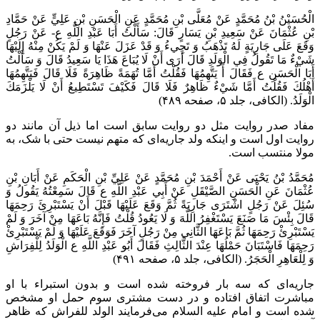
الْحُسَيْنُ بْنُ مُحَمَّدٍ عَنْ مُعَلَّى بْنِ مُحَمَّدٍ عَنِ الْحَسَنِ بْنِ عَلِيٍّ عَنْ حَمَّادِ
بْنِ عُثْمَانَ عَنْ سَعِيدِ بْنِ يَسَارٍ قَالَ: سَأَلْتُ أَبَا عَبْدِ اللَّهِ ع- عَنْ رَجُلٍ
وَقَعَ عَلَى جَارِيَةٍ لَهُ تَذْهَبُ وَ تَجِي‌ءُ وَ قَدْ عَزَلَ عَنْهَا وَ لَمْ يَكُنْ مِنْهُ إِلَيْهَا
شَيْ‌ءٌ مَا تَقُولُ فِي الْوَلَدِ قَالَ أَرَى أَنْ لَا يُبَاعَ هَذَا يَا سَعِيدُ قَالَ وَ سَأَلْتُ
أَبَا الْحَسَنِ ع فَقَالَ أَ يَتَّهِمُهَا فَقُلْتُ أَمَّا تُهَمَةً ظَاهِرَةً فَلَا قَالَ فَيَتَّهِمُهَا
أَهْلُكَ فَقُلْتُ أَمَّا شَيْ‌ءٌ ظَاهِرٌ فَلَا قَالَ فَكَيْفَ تَسْتَطِيعُ أَنْ لَا يَلْزَمَكَ
الْوَلَدُ. (الکافی، جلد ۵، صفحه ۴۸۹)
مفاد صدر روایت مثل دو روایت سابق است اما ذیل آن مانند دو
روایت اول است و اینکه ولد جاریه‌ای که متهم نیست حتی با شک، به
مولا منتسب است.
مُحَمَّدُ بْنُ يَحْيَى عَنْ أَحْمَدَ بْنِ مُحَمَّدٍ عَنْ عَلِيِّ بْنِ الْحَكَمِ عَنْ أَبَانِ بْنِ
عُثْمَانَ عَنِ الْحَسَنِ الصَّيْقَلِ عَنْ أَبِي عَبْدِ اللَّهِ ع قَالَ سَمِعْتُهُ يَقُولُ وَ
سُئِلَ عَنْ رَجُلٍ اشْتَرَى جَارِيَةً ثُمَّ وَقَعَ عَلَيْهَا قَبْلَ أَنْ يَسْتَبْرِئَ رَحِمَهَا
قَالَ بِئْسَ مَا صَنَعَ يَسْتَغْفِرُ اللَّهَ وَ لَا يَعُودُ قُلْتُ فَإِنَّهُ بَاعَهَا مِنْ آخَرَ وَ لَمْ
يَسْتَبْرِئْ رَحِمَهَا ثُمَّ بَاعَهَا الثَّانِي مِنْ رَجُلٍ آخَرَ فَوَقَعَ عَلَيْهَا وَ لَمْ يَسْتَبْرِئْ
رَحِمَهَا فَاسْتَبَانَ حَمْلُهَا عِنْدَ الثَّالِثِ فَقَالَ أَبُو عَبْدِ اللَّهِ ع الْوَلَدُ لِلْفِرَاشِ
وَ لِلْعَاهِرِ الْحَجَرُ. (الکافی، جلد ۵، صفحه ۴۹۱)
جاریه‌ای که سه بار فروخته شده است و بدون استبراء با او
مباشرت اتفاق افتاده و در دست مشتری سوم حمل او مشخص
شده است و امام علیه السلام می‌فرمایند الولد للفراش که ظاهر