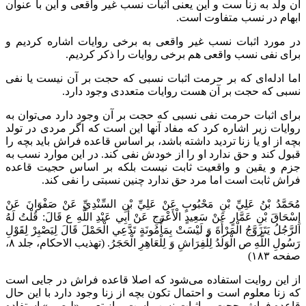
آن ولد به زنا ست و این یعنی اثبات نسب غیر واقعی و این با عنوان
ابهام در نسب متفاوت است.
در مورد اثبات نسب غیر واقعی به برخی روایات اشاره کردیم و
برای نفی نسب واقعی هم برخی روایات را ذکر کردیم.
اما ادله‌ای که بر حرمت اثبات نسبی که حجت بر آن نیست یا نفی
نسبی که حجت بر آن هست روایات متعددی وجود دارد.
برای اثبات حرمت نفی نسبی که حجت بر آن وجود دارد می‌توان به
روایات زیر اشاره کرد که مفاد آنها این است که اگر مردی در تولد
بچه از او یا زنا تردید داشته باشد، بر اساس قاعده فراش باید بچه را
قبول کند و حق ندارد او را از خودش نفی کند. در این موارد نسب به
جزم و یقین و واقعیت ثابت نیست بلکه بر اساس حجیت قاعده
فراش ثابت است اما مرد حق ندارد چنین نسبتی را نفی کند.
مُحَمَّدُ بْنُ عَلِيِّ بْنِ مَحْبُوبٍ عَنْ عَلِيِّ بْنِ السِّنْدِيِّ عَنْ صَفْوَانَ عَنْ
إِسْحَاقَ بْنِ عَمَّارٍ عَنْ سَعِيدٍ الْأَعْرَجِ عَنْ أَبِي عَبْدِ اللَّهِ ع قَالَ: قُلْتُ لَهُ
الرَّجُلُ يَتَزَوَّجُ الْمَرْأَةَ وَ لَيْسَتْ بِمَأْمُونَةٍ تَدَّعِي الْحَمْلَ قَالَ لِيَصْبِرْ لِقَوْلِ
رَسُولِ اللَّهِ ص الْوَلَدُ لِلْفِرَاشِ وَ لِلْعَاهِرِ الْحَجَرُ. (تهذیب الاحکام، جلد ۸،
صفحه ۱۸۳)
از این روایت استفاده می‌شود که اصلا قاعده فراش در جایی است
که زنا معلوم است و احتمال تکون بچه از زنا وجود دارد با این حال
قاعده فراش حجت بر اثبات نسب است و از تعبیر «لیصبر» استفاده