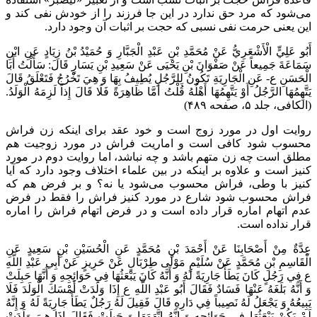
می‌شود که مرد حق ندارد در این جا فرزند را از خودش نفی کند و
این یعنی حرمت نفی نسبی که حجت بر اثبات آن وجود دارد.
أَبُو عَلِيٍّ الْأَشْعَرِيُّ عَنْ مُحَمَّدِ بْنِ عَبْدِ الْجَبَّارِ وَ حُمَيْدُ بْنُ زِيَادٍ عَنِ ابْنِ
سَمَاعَةَ جَمِيعاً عَنْ صَفْوَانَ بْنِ يَحْيَى عَنْ سَعِيدِ بْنِ يَسَارٍ قَالَ: سَأَلْتُ أَبَا
الْحَسَنِ ع- عَنِ الْجَارِيَةِ تَكُونُ لِلرَّجُلِ يُطِيفُ بِهَا وَ هِيَ تَخْرُجُ فَتَعْلَقُ قَالَ
يَتَّهِمُهَا الرَّجُلُ أَوْ يَتَّهِمُهَا أَهْلُهُ قُلْتُ أَمَّا ظَاهِرَةً فَلَا قَالَ إِذاً لَزِمَهُ الْوَلَدُ.
(الکافی، جلد ۵، صفحه ۴۸۹)
روایت اول در مورد زوج است و خود عقد برای اینکه زن فراش
محسوب شود کافی است و اماریت فراش در مورد زوجیت هم
مطلق است چه زن متهم باشد و چه نباشد، اما روایت دوم در مورد
کنیز است و علاوه بر اینکه در بین علماء اختلاف وجود دارد که آیا
کنیز با وطی، فراش محسوب می‌شود یا نه؟ و بر فرض هم که
فراش محسوب شود شارع در مورد کنیز فراش را فقط در فرض
عدم اتهام اماره قرار داده است و در فرض اتهام فراش را اماره
قرار نداده است.
عِدَّةٌ مِنْ أَصْحَابِنَا عَنْ أَحْمَدَ بْنِ مُحَمَّدٍ عَنِ الْحُسَيْنِ بْنِ سَعِيدٍ عَنِ
الْقَاسِمِ بْنِ مُحَمَّدٍ عَنْ سُلَيْمٍ مَوْلَى طِرْبَالٍ عَنْ حَرِيزٍ عَنْ أَبِي عَبْدِ اللَّهِ
ع فِي رَجُلٍ كَانَ يَطَأُ جَارِيَةً لَهُ وَ أَنَّهُ كَانَ يَبْعَثُهَا فِي حَوَائِجِهِ وَ أَنَّهَا حَبِلَتْ
وَ أَنَّهُ بَلَغَهُ عَنْهَا فَسَادٌ فَقَالَ أَبُو عَبْدِ اللَّهِ ع إِذَا وَلَدَتْ أَمْسَكَ الْوَلَدَ فَلَا
يَبِيعُهُ وَ يَجْعَلُ لَهُ نَصِيباً فِي دَارِهِ قَالَ فَقِيلَ لَهُ رَجُلٌ يَطَأُ جَارِيَةً لَهُ وَ إِنَّهُ
لَمْ يَكُنْ يَبْعَثُهَا فِي حَوَائِجِهِ وَ إِنَّهُ اتَّهَمَهَا وَ حَبِلَتْ فَقَالَ إِذَا هِيَ وَلَدَتْ