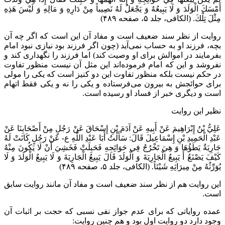
أَمْسَكَ الْوَلَدَ وَ لَا يَبِيعُهُ وَ يَجْعَلُ لَهُ نَصِيباً مِنْ دَارِهِ وَ مَالِهِ وَ لَيْسَ هَذِهِ
مِثْلَ تِلْكَ. (الکافی، جلد ۵، صفحه ۴۸۹)
روایت از نظر سند ضعیف است و مفاد آن این است که اگر چه آن
بچه، فرزند او به حساب نمی‌آید (چون اگر فرزند بود نیازی نبود امام
بفرمایند در اموالش برای او وصیت کند) اما فرزند را نگهداری کند و
نفروشد و این که امام فرموده‌اند این مثل آن نیست منظور تفاوت
در حکم نیست بلکه منظور تفاوت این دو کنیز است که یکی را مولی
برای حوائجش به بیرون می‌فرستاده و یکی را نه و یکی فقط اتهام
است و دیگری خبر از فساد او رسیده است.
نظیر این روایت
عَلِيُّ بْنُ إِبْرَاهِيمَ عَنْ أَبِيهِ عَنْ آدَمَ بْنِ إِسْحَاقَ عَنْ رَجُلٍ مِنْ أَصْحَابِنَا عَنْ
عَبْدِ الْحَمِيدِ بْنِ إِسْمَاعِيلَ قَالَ: سَأَلْتُ أَبَا عَبْدِ اللَّهِ ع- عَنْ رَجُلٍ كَانَتْ لَهُ
جَارِيَةٌ يَطَؤُهَا وَ هِيَ‏ تَخْرُجُ‏ فِي حَوَائِجِهِ فَحَبِلَتْ فَخَشِيَ أَنْ لَا يَكُونَ مِنْهُ
كَيْفَ يَصْنَعُ أَ يَبِيعُ الْجَارِيَةَ وَ الْوَلَدَ قَالَ يَبِيعُ الْجَارِيَةَ وَ لَا يَبِيعُ الْوَلَدَ وَ لَا
يُوَرِّثُهُ مِنْ مِيرَاثِهِ شَيْئاً. (الکافی، جلد ۵، صفحه ۴۸۹)
این روایت هم از نظر سند ضعیف است و مفاد آن مانند روایت سابق
است.
عمده روایاتی که برای عدم جواز نفی نسبی که حجت بر اثبات آن
وجود دارد دو روایت اول بود و هم چنین روایت: