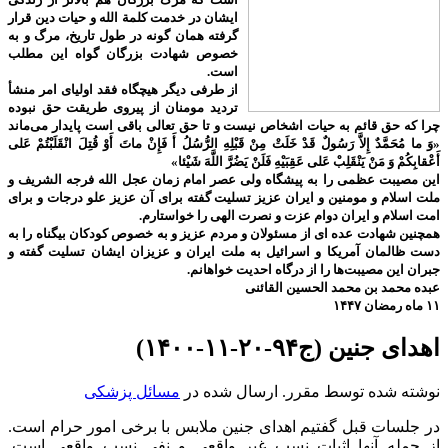
ایشان در خدمت کلمة الله و حیات دین قرار
گرفته همان گونه در طول تاریخ، مرگ و به
خصوص شهادت بزرگان گواه این مطلب
است.
از طرفی دیگر هیچگاه فقد اولیای امر منشأ
تردید مومنان از پیروی طریقت حق نبوده
چرا که حق قائم به حیات اشخاص نیست و تا حق تعالی باقی است پایدار می‌ماند
«وَ ما مُحَمَّدٌ إِلاَّ رَسُولٌ قَدْ خَلَتْ مِنْ قَبْلِهِ الرُّسُلُ أَ فَإِنْ ماتَ أَوْ قُتِلَ انْقَلَبْتُمْ عَلى‌
أَعْقابِكُمْ وَ مَنْ يَنْقَلِبْ عَلى‌ عَقِبَيْهِ فَلَنْ يَضُرَّ اللَّهَ شَيْئا»
این مصیبت عظمی را به پیشگاه ولی عصر امام زمان عجل الله فرجه الشریف و
ملت اسلام و مومنین و ایران عزیز تسلیت گفته برای آن عزیز علو درجات و برای
امت اسلام و ایران دوام عزت و نصرت الهی را خواستارم.
همچنین شهادت عده ای از مسئولان و مردم عزیز و به خصوص کودکان بیگناه را به
دست ظالمان آمریکا و اسرائیل به ملت ایران و عزیزان ایشان تسلیت گفته و
جبران این مصیبت‌ها را از درگاه احدیت خواهانم.
عبده محمد بن محمد الحسین القائنی
۱۱ ماه رمضان ۱۴۴۷
اهدای جنین (ج۹۴-۲۰-۱۱-۱۴۰۰)
نوشته شده توسط مقرر. ارسال شده در
مسائل پزشکی
در جلسات قبل گفتیم اهدای جنین ملابس با برخی امور حرام است.
از جمله آنها اثبات نسب غیر واقعی و نفی نسب واقعی است.