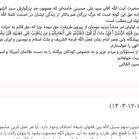
ضرت آیت الله آقای سید علی حسینی خامنه‌ای که همچون جد بزرگوارش سید الشهداء س
ده حق این گونه است که مرگ بزرگان هم بالاتر از زندگی ایشان در خدمت کلمة الله 
اه این مطلب است.
 اولیای امر منشأ تردید مومنان از پیروی طریقت حق نبوده چرا که حق قائم به حیات 
ِنْ قَبْلِهِ الرُّسُلُ أَ فَإِنْ ماتَ أَوْ قُتِلَ انْقَلَبْتُمْ عَلى‌ أَعْقابِكُمْ وَ مَنْ يَنْقَلِبْ عَلى‌ عَقِبَيْهِ فَلَنْ يَضُر
یشگاه ولی عصر امام زمان عجل الله فرجه الشریف و ملت اسلام و مومنین و ایران عزی
لهی را خواستارم.
 مسئولان و مردم عزیز و به خصوص کودکان بیگناه را به دست ظالمان آمریکا و اسرائ
دیت خواهانم.
ین القائنی
تبیین سهم سبیل الله بین فقهای شیعه اختلاف وجود دارد. آیا هر عمل قربی مشمو
 که با قطع نظر تقرب و تعبد به آن، سبیل الله محسوب بشود تا بتوان زکات را د