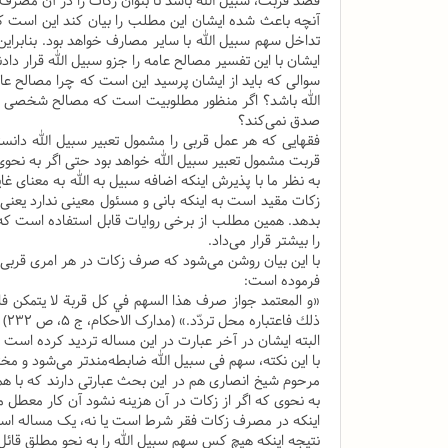
قصد قربت، سبیل الله باشد تا بتوان زکات را در آن مصر
آنچه باعث شده ایشان این مطلب را بیان کند این است ک
تداخل سهم سبیل الله با سایر مصارف خواهد بود. بنابراین
ایشان با این تفسیر مصالح عامه را جزو سبیل الله قرار دادن
سوالی که باید از ایشان پرسید این است که چرا مصالح 
الله باشد؟ اگر منظور مطلوبیت است که مصالح شخصی ن
صدق نمی‌کند؟
فقهایی که هر عمل قربی را مشمول تعبیر سبیل الله دانسته
قربت مشمول تعبیر سبیل الله خواهد بود حتی اگر به نحوی
به نظر ما با پذیرش اینکه اضافه سبیل به الله به معنای 
زکات مقید است به اینکه بانی و مسئول معینی ندارد یعن
بدهد. همین مطلب از برخی روایات قابل استفاده است که در
را بیشتر قرار می‌داد.
با این بیان روشن می‌شود که صرف زکات در هر امری قربی
فرموده است:
«و المعتمد جواز صرف هذا السهم في كل قربة لا يتمكن فاعله
ذلك فاعتباره محل تردّد.» (مدارک الاحکام، ج ۵، ص ۲۳۲)
البته ایشان در آخر عبارت در این مساله تردید کرده است 
با این نکته، سهم فی سبیل الله ضابطه‌مند‌تر می‌شود و م
مرحوم شیخ انصاری هم در این بحث عبارتی دارند که با 
به نحوی که اگر از زکات در آن هزینه نشود آن کار معطل م
اینکه در مصرف زکات فقر شرط است یا نه، یک مساله است 
نتیجه اینکه هیچ کس سهم سبیل الله را به نحو مطلق قائل