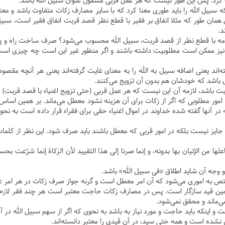
ف کرد. پس این طور نیست که هر عمل قربی مشمول عنوان سبیل الله باشد.
ه سبیل الله را باید طوری معنا کرد که با سایر مصارف زکات متفاوت باشد و 
 همان طور که مثلا انفاق بر فقیر با قطع نظر قصد قربت انفاق فقیر است، سبیل
د.
عامه با قطع نظر از قصد قربت، سبیل الله محسوب می‌شود؟ صرف ساخت راه و پل
یز ممکن است مطلوبیت داشته باشند و اگر منظور غیر این است چه چیزی اس
‌اند یعنی اضافه سبیل به الله را به معنای غایت گرفته‌اند یعنی هر آنچه مقصود
 باشد که خودشان هم بدون آن تزویج می‌کنند.
غایت باشد، لازمه آن این نیست که هر عمل قربی (حتی تزویج اغنیاء با قصد قرب
ی امور مطلوبی که اگر از زکات برای آن هزینه نشود معطل می‌ماند. بر همین ا
 آنها گفته شده خداوند در اموال اغنیاء حقی برای فقراء قرار داده است به نحوی 
 جایز نیست بلکه در امور قربی که معطل باشند باید صرف شود. این نظر از کلم
ا من الإتيان بها بدونه، و إنما صرنا إلى هذا التقييد لأن الزكاة إنما شرّعت بح
و وجه آن شاید اطلاق «فی سبیل الله» باشد.
ختص به اموری می‌شود که آن امر معطل است و گرنه جواز صرف زکات در هر امر عبا
همین قید سازگار است. پس در مصارف زکات حاجت معتبر است هر چند فقر لازم ن
ی‌ماند و محقق نمی‌شود.
و اینکه باید حاجت و مورد نیاز به باشد به نحوی که اگر از سهم سبیل الله 
 نشده است و همه حتی سید، در آن قیدی را معتبر دانسته‌اند.