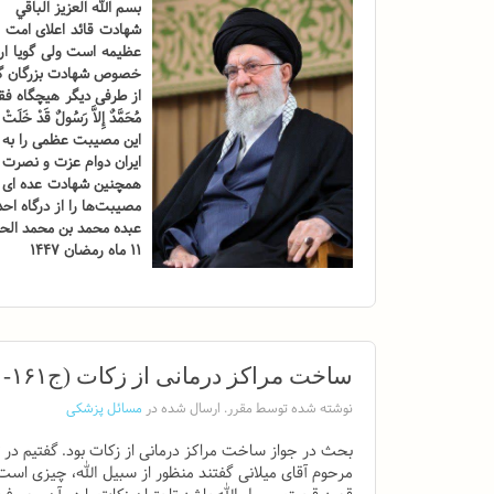
بسم الله العزیز الباقي
شهادت قائد اعلای امت ح
عظیمه است ولی گویا ارا
خصوص شهادت بزرگان گو
از طرفی دیگر هیچگاه فقد
مُحَمَّدٌ إِلاَّ رَسُولٌ قَدْ خَلَتْ م
این مصیبت عظمی را به پ
ایران دوام عزت و نصرت ا
همچنین شهادت عده ای از
مصیبت‌ها را از درگاه اح
عبده محمد بن محمد الحس
۱۱ ماه رمضان ۱۴۴۷
ساخت مراکز درمانی از زکات (ج۱۶۱-۱-۱۲-۱۴۰۳)
نوشته شده توسط مقرر. ارسال شده در
مسائل پزشکی
بحث در جواز ساخت مراکز درمانی از زکات بود. گفتیم در 
مرحوم آقای میلانی گفتند منظور از سبیل الله، چیزی است