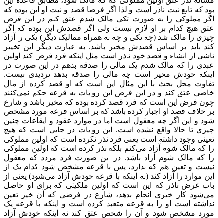
مساله نذر عتق اولین مملوکی که که مالک شود، مطابق قاعده این
بود که تابع نیت ناذر است و لذا اگر فرضا قصد و نیت او این بوده که
اگر مملوکی را به صورت تکی مالک شدم عتق کنم در این فرض
عتق هیچ کدام بر او لازم نیست ولی اگر قصدش این بوده که اگر
چیزی را مالک شد (چه تکی و چه به همراه ممالیک دیگر) یکی را آزاد
کند باید بر اساس قصدش مخیر باشد. به عبارت دیگر این تخییر
ناشی از انشاء و قصد خود ناذر است مثل اینکه فرد فرض کند اولین
عبدی را که مالک شدم یک مالی را صدقه بدهم در این صورت در
اینکه خودش مخیر است چه مالی را صدقه بدهد تردیدی نیست.
تفاوت محل بحث با این مثال این است که او قصد کرده از مال
خاصی عتق کند و در این فرض این روایات به قرعه حکم نمی‌کنند
چون فرض این است که فرد قصد کرده بوده که مخیر باشد و شارع
بر خلاف قصد او اجبار کرده باشد که بر اساس قرعه مورد مشخص
شود و این اگر چه معقول است اما در موارد عقود و ایقاعات چنین
چیزی تا حالا واقع نشده است. این روایات در جایی است که هیچ
تعینی وجود داشته است یعنی فرد نذر نکرده است که اولین مملوکی
را که مالک شوم آزاد می‌کنم بلکه نذر کرده است که اولین مملوکی
را که مالک شوم آزاد باشد. در این صورت فرد مردد که معقول
نیست و تعین هم که ندارد، پس با قرعه مشخص شود کدام یک از
این موارد را آزاد کند (نه اینکه با قرعه خودش آزاد می‌شود) یعنی از
باب غرض ناذر که این است که اولین ملکیتی که برای او حاصل
می‌شود کار خیری انجام بدهد،‌ شارع در فرضی که آن خیر تعین
نداشته است او را به قرعه متعبد کرده است و اینکه با قرعه یک
مورد مشخص شود و آن را شخص عتق کند نه اینکه خودش آزاد