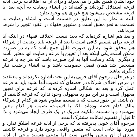
خود ایشان همین نظر را می‌پذیرند و برای آن به اطلاقات برخی ادله
قرعه استدلال کرده‌اند و گفته‌اند در انشاء رضایت به آنچه بعدا با
قرعه مشخص می‌شود هیچ غرری هم وجود ندارد.
البته به نظر ما این تعلیق در قسمت است و انشاء رضایت به
قسمت به نحو معلق است و مشهور فقهاء در عقود تنجیز را شرط
می‌دانند.
و بعد هم اشاره کرده‌اند که بعید نیست اختلاف فقهاء در اینکه آیا
قرعه برای تقسیم کافی است یا بعد از قرعه باید رضایت از شرکاء
هم محقق شود، به این صورت قابل جمع باشد که به دو صورت
ممکن است. یکی اینکه بعد از تعیین با قرعه رضایت انها معتبر باشد
و دیگری اینکه رضایت آنها به این صورت باشد که هر چه با قرعه
مشخص شد همان فصل خصومت باشد و به انشاء راضیت نیاز
دیگری نباشد.
در هر حال مرحوم آقای خویی به این بحث اشاره نکرده‌اند و معتقدند
در فرض اختلاف شرکاء در حصه‌ای که نصیب آنها بشود باید به قرعه
عمل کرد و بعد به اشکالی اشاره کرده‌اند که قرعه برای تعیین
مجهول است و در این موارد مجهولی وجود ندارد که قرعه کاشف از
آن باشد. این طور نیست که با تقسیم معلوم شود هر کدام از شرکاء
مالک کدام حصه بوده‌اند بلکه با قسمت، نصیب هر کدام معین
می‌شود و با قسمت ملکیت شریک در یک طرف ایجاد می‌شود و لذا
تا قبل از تقسیم نمائات مشترک است.
مرحوم آقای خویی پذیرفته‌اند که برخی از ادله قرعه اطلاق ندارد و
مورد آنها جایی است که متعین واقعی وجود دارد و قرعه کاشف
تعبدی از آن متعین واقعی است اما مدعی هستند برخی از ادله