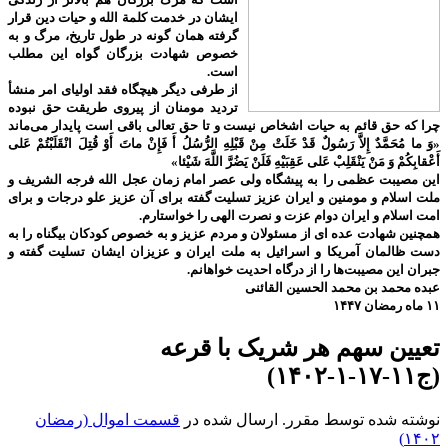
ایشان در خدمت کلمة الله و حیات دین قرار
گرفته همان گونه در طول تاریخ، مرگ و به
خصوص شهادت بزرگان گواه این مطلب
است.
از طرفی دیگر هیچگاه فقد اولیای امر منشأ
تردید مومنان از پیروی طریقت حق نبوده
چرا که حق قائم به حیات اشخاص نیست و تا حق تعالی باقی است پایدار می‌ماند
«وَ ما مُحَمَّدٌ إِلاَّ رَسُولٌ قَدْ خَلَتْ مِنْ قَبْلِهِ الرُّسُلُ أَ فَإِنْ ماتَ أَوْ قُتِلَ انْقَلَبْتُمْ عَلى‌
أَعْقابِكُمْ وَ مَنْ يَنْقَلِبْ عَلى‌ عَقِبَيْهِ فَلَنْ يَضُرَّ اللَّهَ شَيْئا»
این مصیبت عظمی را به پیشگاه ولی عصر امام زمان عجل الله فرجه الشریف و
ملت اسلام و مومنین و ایران عزیز تسلیت گفته برای آن عزیز علو درجات و برای
امت اسلام و ایران دوام عزت و نصرت الهی را خواستارم.
همچنین شهادت عده ای از مسئولان و مردم عزیز و به خصوص کودکان بیگناه را به
دست ظالمان آمریکا و اسرائیل به ملت ایران و عزیزان ایشان تسلیت گفته و
جبران این مصیبت‌ها را از درگاه احدیت خواهانم.
عبده محمد بن محمد الحسین القائنی
۱۱ ماه رمضان ۱۴۴۷
تعیین سهم هر شریک با قرعه
(ج۱۱-۱۷-۱-۱۴۰۲)
نوشته شده توسط مقرر. ارسال شده در
قسمت اموال (رمضان
۱۴۰۲)