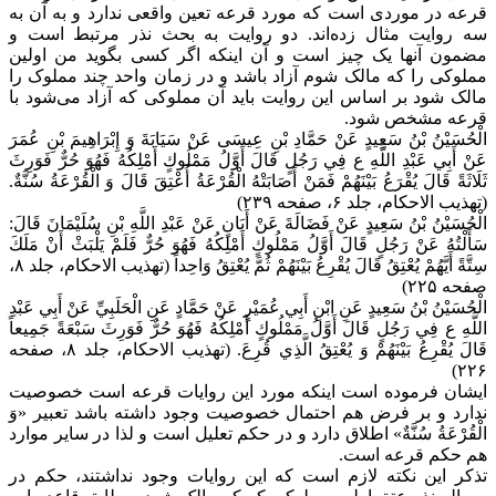
قرعه در موردی است که مورد قرعه تعین واقعی ندارد و به آن به
سه روایت مثال زده‌اند. دو روایت به بحث نذر مرتبط است و
مضمون آنها یک چیز است و آن اینکه اگر کسی بگوید من اولین
مملوکی را که مالک شوم آزاد باشد و در زمان واحد چند مملوک را
مالک شود بر اساس این روایت باید آن مملوکی که آزاد می‌شود با
قرعه مشخص شود.
الْحُسَيْنُ بْنُ سَعِيدٍ عَنْ حَمَّادِ بْنِ عِيسَى عَنْ سَيَابَةَ وَ إِبْرَاهِيمَ بْنِ عُمَرَ
عَنْ أَبِي عَبْدِ اللَّهِ ع فِي رَجُلٍ قَالَ أَوَّلُ مَمْلُوكٍ أَمْلِكُهُ فَهُوَ حُرٌّ فَوَرِثَ
ثَلَاثَةً قَالَ يُقْرَعُ بَيْنَهُمْ فَمَنْ أَصَابَتْهُ الْقُرْعَةُ أُعْتِقَ قَالَ وَ الْقُرْعَةُ سُنَّةٌ.
(تهذیب الاحکام، جلد ۶، صفحه ۲۳۹)
الْحُسَيْنُ بْنُ سَعِيدٍ عَنْ فَضَالَةَ عَنْ أَبَانٍ عَنْ عَبْدِ اللَّهِ بْنِ سُلَيْمَانَ قَالَ:
سَأَلْتُهُ عَنْ رَجُلٍ قَالَ أَوَّلُ مَمْلُوكٍ أَمْلِكُهُ فَهُوَ حُرٌّ فَلَمْ يَلْبَثْ أَنْ مَلَكَ
سِتَّةً أَيَّهُمْ يُعْتِقُ قَالَ يُقْرِعُ بَيْنَهُمْ ثُمَّ يُعْتِقُ وَاحِداً (تهذیب الاحکام، جلد ۸،
صفحه ۲۲۵)
الْحُسَيْنُ بْنُ سَعِيدٍ عَنِ ابْنِ أَبِي عُمَيْرٍ عَنْ حَمَّادٍ عَنِ الْحَلَبِيِّ عَنْ أَبِي عَبْدِ
اللَّهِ‌ ع فِي رَجُلٍ قَالَ أَوَّلُ مَمْلُوكٍ أَمْلِكُهُ فَهُوَ حُرٌّ فَوَرِثَ سَبْعَةً جَمِيعاً
قَالَ يُقْرِعُ بَيْنَهُمْ وَ يُعْتِقُ الَّذِي قُرِعَ. (تهذیب الاحکام، جلد ۸، صفحه
۲۲۶)
ایشان فرموده است اینکه مورد این روایات قرعه است خصوصیت
ندارد و بر فرض هم احتمال خصوصیت وجود داشته باشد تعبیر «وَ
الْقُرْعَةُ سُنَّةٌ» اطلاق دارد و در حکم تعلیل است و لذا در سایر موارد
هم حکم قرعه است.
تذکر این نکته لازم است که این روایات وجود نداشتند، حکم در