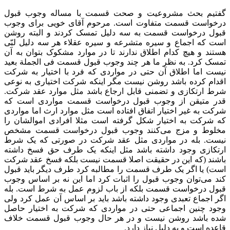
گفتیم بحث مشروعیت و صحت قسمت با مساله وجوب قبول
درخواست قسمت متفاوت است. مرحوم آقای خویی برای وجوب
قبول درخواست قسمت به سه دلیل تمسک کردند و البته روشن
است که اجماع و سیره متشرعه و سیره عقلاء هر سه دلیل لبّی
هستند و هیچ کدام اطلاق ندارند تا در موارد مشکوک بتوان به آن
تمسک کرد. به نظر ما هر چند وجوب قبول قسمت فی الجملة بعید
نیست اما اطلاق آن حتی در مواردی که فرد با اختیار به شرکت
اقدام کرده باشد روشن نیست مگر اینکه شرکت اختیاری به نوعی
شرط ارتکازی و تضمنی قابل ارجاع باشد مثل موارد عقد شرکت.
قدر متیقن از وجوب قبول درخواست قسمت مواردی است که
شرکت به غیر اختیار اتفاق افتاده است مثل موارد ارث اما مواردی
که شرکت به اختیار شکل گرفته است مثلا افرادی اموالشان را
مخلوط و مزج می‌کنند وجوب قبول درخواست قسمت مشخص
نیست. بله در مواردی مثل عقد شرکت در صورتی که یک شرط
ارتکازی وجود داشته باشد مثل اینکه یک طرف حق فسخ داشته
باشند (که این در حقیقت اصلا قسمت نیست بلکه فسخ عقد شرکت
است) یا اگر یک طرف قسمت را مطالبه کرد طرف دیگر باید قبول
کند می‌توان وجوب قبول را اثبات کرد اما این نه بر اساس وجوب
قبول درخواست قسمت بلکه از باب لزوم عمل به شرط است. بله
اگر اجماع تعبدی وجود داشته باشد باید بر اساس آن عمل کرد ولی
وجود چنین اجماعی حتی در مواردی که شرکت به اختیار حاصل
شده باشد روشن نیست و در هر حال وجوب قبول قسمت خلاف
قاعده است و به دلیل نیاز دارد.