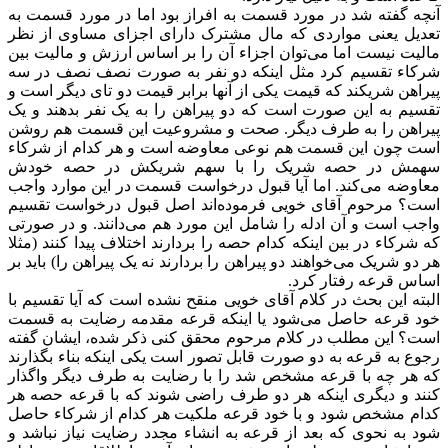
آنچه گفته شد در مورد قسمت به افراز بود اما در مورد قسمت به
تعدیل یعنی مواردی که مال مشترک دارای اجزای مساوی از نظر
مالیت نیست اما می‌توان اجزاء آن را بر اساس ارزش و مالیت بین
شرکاء تقسیم کرد مثل اینکه دو نفر به صورت نصف نصف در سه
پیراهن شریکند که قیمت یکی از آنها برابر قیمت دو تای دیگر است و
تقسیم به این صورت است که دو پیراهن را به یک نفر بدهند و یک
پیراهن را به طرف دیگر. صحت و مشروعیت این قسمت هم روشن
است چون این قسمت هم نوعی معاوضه است و هر کدام از شرکاء
سهمش در حصه شریک را با سهم شریکش در حصه خودش
معاوضه می‌کند. اما آیا قبول درخواست قسمت در این موارد واجب
است؟ مرحوم آقای خویی فرموده‌اند اصل قبول درخواست تقسیم
واجب است و آن ادله‌ را شامل این مورد هم می‌دانند. و در صورتی
که شرکاء در بین اینکه کدام حصه را بردارند اختلاف پیدا کنند (مثلا
هر دو شریک می‌خواهند دو پیراهن را بردارند نه یک پیراهن را) باید بر
اساس قرعه رفتار کرد.
البته این بحث در کلام آقای خویی منقح نشده است که آیا تقسیم با
خود قرعه حاصل می‌شود یا اینکه قرعه مقدمه رضایت به قسمت
است؟ این مطلب در کلام مرحوم محقق کنی ذکر شده، ایشان گفته
رجوع به قرعه به دو صورت قابل تصور است یکی اینکه بناء بگذارند
که هر چه با قرعه مشخص شد را با رضایت به طرف دیگر واگذار
کنند و دیگری اینکه هر دو طرف راضی شوند که با قرعه حصه هر
کدام مشخص شود و با خود قرعه ملکیت هر کدام از شرکاء حاصل
شود به نحوی که بعد از قرعه به انشاء مجدد رضایت نیاز نباشد و