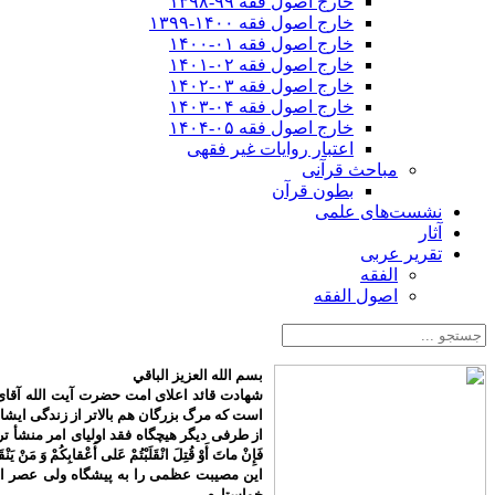
خارج اصول فقه ۹۹-۱۳۹۸
خارج اصول فقه ۱۴۰۰-۱۳۹۹
خارج اصول فقه ۰۱-۱۴۰۰
خارج اصول فقه ۰۲-۱۴۰۱
خارج اصول فقه ۰۳-۱۴۰۲
خارج اصول فقه ۰۴-۱۴۰۳
خارج اصول فقه ۰۵-۱۴۰۴
اعتبار روایات غیر فقهی
مباحث قرآنی
بطون قرآن
نشست‌های علمی
آثار
تقریر عربی
الفقه
اصول الفقه
بسم الله العزیز الباقي
شهادت قائد اعلای امت حضرت آیت الله آقای 
است که مرگ بزرگان هم بالاتر از زندگی ایش
از طرفی دیگر هیچگاه فقد اولیای امر منشأ تردید م
فَإِنْ ماتَ أَوْ قُتِلَ انْقَلَبْتُمْ عَلى‌ أَعْقابِكُمْ وَ مَنْ يَنْق
این مصیبت عظمی را به پیشگاه ولی عصر اما
خواستارم.