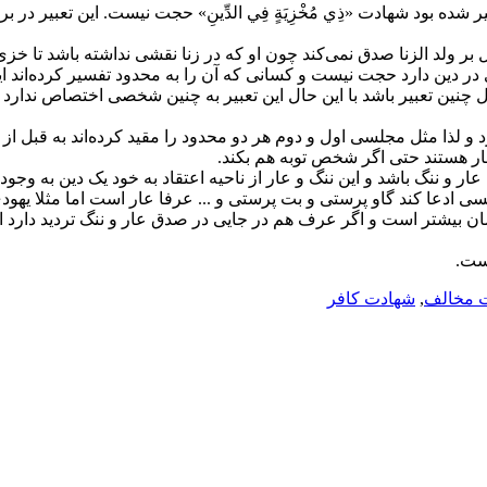
بیر شده بود شهادت «ذِي مُخْزِيَةٍ فِي الدِّينِ» حجت نیست. این تعبیر
ر ولد الزنا صدق نمی‌کند چون او که در زنا نقشی نداشته باشد تا خزی 
دین دارد حجت نیست و کسانی که آن را به محدود تفسیر کرده‌اند این 
ین تعبیر باشد با این حال این تعبیر به چنین شخصی اختصاص ندارد
 و لذا مثل مجلسی اول و دوم هر دو محدود را مقید کرده‌اند به قبل از
ر هستند حتی اگر شخص توبه هم بکند.
 ننگ باشد و این ننگ و عار از ناحیه اعتقاد به خود یک دین به وجود 
ادعا کند گاو پرستی و بت پرستی و ... عرفا عار است اما مثلا یهودی
 بیشتر است و اگر عرف هم در جایی در صدق عار و ننگ تردید دارد از
است.
 مخالف
,
شهادت کافر