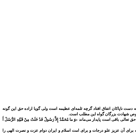
دست ناپاکان اتفاق افتاد گرچه ثلمه‌ای عظیمه است ولی گویا اراده حق این گونه
 خصوص شهادت بزرگان گواه این مطلب است.
پایدار می‌ماند «وَ ما مُحَمَّدٌ إِلاَّ رَسُولٌ قَدْ خَلَتْ مِنْ قَبْلِهِ الرُّسُلُ أَ
برای آن عزیز علو درجات و برای امت اسلام و ایران دوام عزت و نصرت الهی را