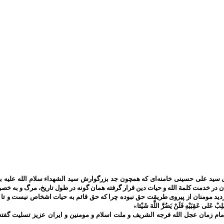
سید علی حسینی خامنه‌ای که همچون جد بزرگوارش سید الشهداء سلام الله علیه به 
ان در خدمت کلمة الله و حیات دین قرار گرفته همان گونه در طول تاریخ، مرگ و به
ومنان از پیروی طریقت حق نبوده چرا که حق قائم به حیات اشخاص نیست و تا حق تعالی باقی است 
َلِبْ عَلى‌ عَقِبَيْهِ فَلَنْ يَضُرَّ اللَّهَ شَيْئا»
م زمان عجل الله فرجه الشریف و ملت اسلام و مومنین و ایران عزیز تسلیت گفته 