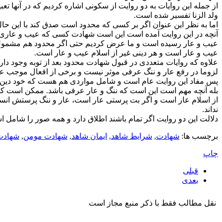
از جمله این روایات به دو روایت از سکونی اشاره کردیم که در آنها تع
ولد الزنا تفسیر شده است.
اما به نظر این عنوان اگر بر کسی که محدود است صدق کند با این حال ب
آنچه در این روایت آمده است این است شهادت کسی که عیب و عاری در 
عیب و عار رسیده است و ما عرض کردیم حتی اگر محدود هم مشمول چن
عیب و عار است و هر دینی غیر از اسلام عیب و عار است.
علاوه که روایات متعددی در قبول شهادت محدود بعد از توبه وجود دارد
لزوما در رفع عار و ننگ عرفی موثر نیست و برخی از افعال موجب عا
پس مفاد این روایت عام است و شامل مواردی هم هست که خود دین عار و
بله آنچه مهم است این است که ننگ و عار عرفی باشد. ممکن است کسی 
از اسلام عار است و اگر بت پرستی عار است، عار و ننگ پرستش انسان
نداند.
دلالت این دو روایت اگر تمام باشند اطلاق دارد و همه صور را شامل 
برچسب ها:
شهادت
,
شرایط شاهد
,
ایمان شاهد
,
شهادت مومن
,
شهادت
چاپ
قبلی
بعدی
نقل مطالب فقط با ذکر منبع مجاز است