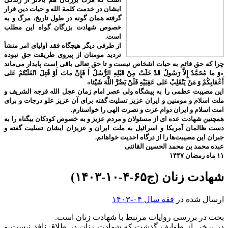
ایشان در خدمت کلمة الله و حیات دین قرار
گرفته همان گونه در طول تاریخ، مرگ و به
خصوص شهادت بزرگان گواه این مطلب
است.
از طرفی دیگر هیچگاه فقد اولیای امر منشأ
تردید مومنان از پیروی طریقت حق نبوده
چرا که حق قائم به حیات اشخاص نیست و تا حق تعالی باقی است پایدار می‌ماند
«وَ ما مُحَمَّدٌ إِلاَّ رَسُولٌ قَدْ خَلَتْ مِنْ قَبْلِهِ الرُّسُلُ أَ فَإِنْ ماتَ أَوْ قُتِلَ انْقَلَبْتُمْ عَلى‌
أَعْقابِكُمْ وَ مَنْ يَنْقَلِبْ عَلى‌ عَقِبَيْهِ فَلَنْ يَضُرَّ اللَّهَ شَيْئا»
این مصیبت عظمی را به پیشگاه ولی عصر امام زمان عجل الله فرجه الشریف و
ملت اسلام و مومنین و ایران عزیز تسلیت گفته برای آن عزیز علو درجات و برای
امت اسلام و ایران دوام عزت و نصرت الهی را خواستارم.
همچنین شهادت عده ای از مسئولان و مردم عزیز و به خصوص کودکان بیگناه را به
دست ظالمان آمریکا و اسرائیل به ملت ایران و عزیزان ایشان تسلیت گفته و
جبران این مصیبت‌ها را از درگاه احدیت خواهانم.
عبده محمد بن محمد الحسین القائنی
۱۱ ماه رمضان ۱۴۴۷
شهادت زنان (ج۶۵-۴-۱۰-۱۴۰۳)
ارسال شده در
فقه سال ۰۴-۱۴۰۳
بحث در بررسی روایات مرتبط با شهادت زنان است.
در برخی از طوایف گذشت که شهادت زنان در طلاق نافذ نیست و