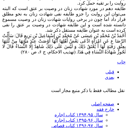
روایت را بر تقیه حمل کرد.
طایفه دهم در مورد شهادت زنان در وصیت بر عتق است که البته
می‌توان این روایت را جزو طایفه نفی شهادت زنان به نحو مطلق
قرار داد اما چون در برخی روایات شهادت زنان در وصیت مسموع
دانسته شده است و این طایفه شهادت در وصیت بر عتق را نفی
کرده است به عنوان طایفه مستقل ذکر شد.
أَحْمَدُ بْنُ مُحَمَّدِ بْنِ عِيسَى‏ عَنْ مُحَمَّدِ بْنِ إِسْمَاعِيلَ بْنِ بَزِيعٍ قَالَ: سَأَلْتُ
الرِّضَا ع عَنِ امْرَأَةٍ ادَّعَى بَعْضُ أَهْلِهَا أَنَّهَا أَوْصَتْ عِنْدَ مَوْتِهَا مِنْ ثُلُثِهَا
بِعِتْقِ رَقَبَةٍ لَهَا أَ يُعْتَقُ ذَلِكَ وَ لَيْسَ عَلَى ذَلِكَ شَاهِدٌ إِلَّا النِّسَاءُ قَالَ لَا
تَجُوزُ شَهَادَةُ النِّسَاءِ فِي‏ هَذَا. (تهذیب الاحکام، ج ۶، ص ۲۸۰)
چاپ
قبلی
بعدی
نقل مطالب فقط با ذکر منبع مجاز است
صفحه اصلی
خارج فقه
سال ۹۵-۱۳۹۴ کتاب اجاره
سال ۹۶-۱۳۹۵ کتاب اجاره
سال ۹۷-۱۳۹۶ کتاب قصاص