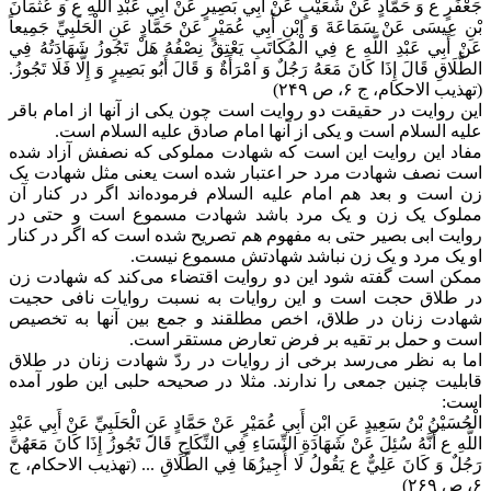
جَعْفَرٍ ع وَ حَمَّادٍ عَنْ شُعَيْبٍ عَنْ أَبِي بَصِيرٍ عَنْ أَبِي عَبْدِ اللَّهِ ع وَ عُثْمَانَ
بْنِ عِيسَى عَنْ سَمَاعَةَ وَ ابْنِ أَبِي عُمَيْرٍ عَنْ حَمَّادٍ عَنِ الْحَلَبِيِّ جَمِيعاً
عَنْ أَبِي عَبْدِ اللَّهِ ع فِي الْمُكَاتَبِ يَعْتِقُ نِصْفُهُ هَلْ تَجُوزُ شَهَادَتُهُ فِي
الطَّلَاقِ قَالَ إِذَا كَانَ مَعَهُ رَجُلٌ وَ امْرَأَةٌ وَ قَالَ أَبُو بَصِيرٍ وَ إِلَّا فَلَا تَجُوزُ.
(تهذیب الاحکام، ج ۶، ص ۲۴۹)
این روایت در حقیقت دو روایت است چون یکی از آنها از امام باقر
علیه السلام است و یکی از آنها امام صادق علیه السلام است.
مفاد این روایت این است که شهادت مملوکی که نصفش آزاد شده
است نصف شهادت مرد حر اعتبار شده است یعنی مثل شهادت یک
زن است و بعد هم امام علیه السلام فرموده‌اند اگر در کنار آن
مملوک یک زن و یک مرد باشد شهادت مسموع است و حتی در
روایت ابی بصیر حتی به مفهوم هم تصریح شده است که اگر در کنار
او یک مرد و یک زن نباشد شهادتش مسموع نیست.
ممکن است گفته شود این دو روایت اقتضاء می‌کند که شهادت زن
در طلاق حجت است و این روایات به نسبت روایات نافی حجیت
شهادت زنان در طلاق، اخص مطلقند و جمع بین آنها به تخصیص
است و حمل بر تقیه بر فرض تعارض مستقر است.
اما به نظر می‌رسد برخی از روایات در ردّ شهادت زنان در طلاق
قابلیت چنین جمعی را ندارند. مثلا در صحیحه حلبی این طور آمده
است:
الْحُسَيْنُ بْنُ سَعِيدٍ عَنِ ابْنِ أَبِي عُمَيْرٍ عَنْ حَمَّادٍ عَنِ الْحَلَبِيِّ عَنْ أَبِي عَبْدِ
اللَّهِ ع أَنَّهُ سُئِلَ عَنْ شَهَادَةِ النِّسَاءِ فِي النِّكَاحِ قَالَ تَجُوزُ إِذَا كَانَ مَعَهُنَّ
رَجُلٌ وَ كَانَ عَلِيٌّ ع يَقُولُ لَا أُجِيزُهَا فِي الطَّلَاقِ ... (تهذیب الاحکام، ج
۶، ص ۲۶۹)