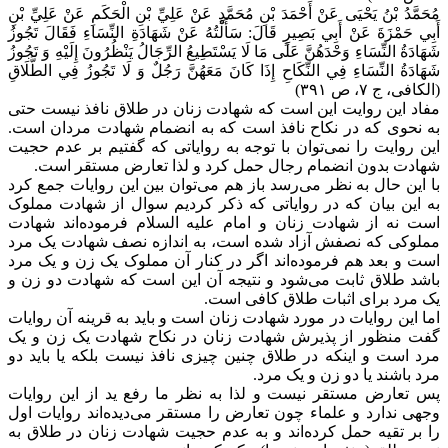
مُحَمَّدُ بْنُ يَحْيَى عَنْ أَحْمَدَ بْنِ مُحَمَّدٍ عَنْ عَلِيِّ بْنِ الْحَكَمِ عَنْ عَلِيِّ بْنِ
أَبِي حَمْزَةَ عَنْ أَبِي بَصِيرٍ قَالَ: سَأَلْتُهُ عَنْ شَهَادَةِ النِّسَاءِ فَقَالَ تَجُوزُ
شَهَادَةُ النِّسَاءِ وَحْدَهُنَّ عَلَى مَا لَا يَسْتَطِيعُ الرِّجَالُ يَنْظُرُونَ إِلَيْهِ وَ تَجُوزُ
شَهَادَةُ النِّسَاءِ فِي النِّكَاحِ إِذَا كَانَ مَعَهُنَّ رَجُلٌ وَ لَا تَجُوزُ فِي الطَّلَاقِ
(الکافی، ج ۷، ص ۳۹۱)
مفاد این روایت این است که شهادت زنان در طلاق نافذ نیست حتی
به نحوی که در نکاح نافذ است که به انضمام شهادت مردان است.
این روایت را نمی‌توان با توجه به روایاتی که گفتیم بر عدم حجیت
شهادت بدون انضمام رجال حمل کرد و لذا تعارض مستقر است.
با این حال به نظر می‌رسد باز هم می‌توان بین این روایات جمع کرد
به این بیان که در روایاتی که ذکر کردیم سوال از شهادت مملوک
است نه از شهادت زنان و امام علیه السلام فرموده‌اند شهادت
مملوکی که نصفش آزاد شده است، به اندازه نصف شهادت یک مرد
است و بعد هم فرموده‌اند اگر در کنار آن مملوک یک زن و یک مرد
باشد طلاق ثابت می‌شود و نتیجه آن این است که شهادت دو زن و
یک مرد برای اثبات طلاق کافی است.
اما این روایات در مورد شهادت زنان است و باید به قرینه آن روایات
گفت منظور از پذیرش شهادت زنان در نکاح شهادت یک زن و یک
مرد است و اینکه در طلاق چنین چیزی نافذ نیست بلکه یا باید دو
مرد باشند یا دو زن و یک مرد.
پس تعارض مستقر نیست و لذا به نظر ما رفع ید از این روایات
وجهی ندارد و علماء چون تعارض را مستقر می‌دیده‌اند روایات اول
را بر تقیه حمل کرد‌ه‌اند و به عدم حجیت شهادت زنان در طلاق به