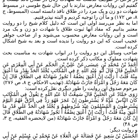
گفتیم این روایات معارض ندارند با این حال شیخ طوسی در مبسوط
شهادت دو زن و یک مرد را در طلاق نافذ دانسته است (المبسوط، ج
۸، ص ۱۷۲) و ما آن را توجیه کردیم و البته نپذیرفتیم.
اما به نظر می‌رسد اولی این است که دلیل کلام شیخ را دو روایت
معتبر بدانیم که مفاد آنها ثبوت طلاق با شهادت دو زن و یک مرد
است و این روایات معارض محسوب می‌شوند و از صاحب جواهر
عجیب است که این دو روایت را ندیده است و بعد به شیخ اشکال
کرده است.
صاحب وسائل این دو روایت را در ابواب شهادت به مناسبت بحث
شهادت مملوک و مکاتب ذکر کرده است.
أَحْمَدُ بْنُ مُحَمَّدِ بْنِ عِيسَى عَنْ عَلِيِّ بْنِ الْحَكَمِ عَنْ أَبِي الْمِعْزَى عَنِ
الْحَلَبِيِّ قَالَ قَالَ أَبُو عَبْدِ اللَّهِ ع فِي الْمُكَاتَبِ يُجْلَدُ الْحَدَّ بِقَدْرِ مَا أُعْتِقَ
مِنْهُ قُلْتُ أَ رَأَيْتَ إِنْ أُعْتِقَ نِصْفُهُ أَ تَجُوزُ شَهَادَتُهُ فِي الطَّلَاقِ قَالَ إِنْ
كَانَ مَعَهُ رَجُلٌ وَ امْرَأَةٌ جَازَتْ شَهَادَتُهُ. (تهذیب الاحکام، ج ۸، ص ۲۷۶)
مرحوم صدوق این روایت را طور دیگری نقل کرده است:
رَوَى حَمَّادٌ عَنِ الْحَلَبِيِّ قَالَ سَمِعْتُ أَبَا عَبْدِ اللَّهِ ع يَقُولُ فِي الْمُكَاتَبِ
كَانَ النَّاسُ مُدَّةً لَا يَشْتَرِطُونَ إِنْ عَجَزَ فَهُوَ رَدٌّ فِي الرِّقِّ فَهُمُ الْيَوْمَ
يَشْتَرِطُونَ وَ الْمُسْلِمُونَ عِنْدَ شُرُوطِهِمْ وَ يُجْلَدُ فِي الْحَدِّ عَلَى قَدْرِ مَا
أُعْتِقَ مِنْهُ قُلْتُ أَ رَأَيْتَ إِنْ أُعْتِقَ نِصْفُهُ أَ تَجُوزُ شَهَادَتُهُ فِي الطَّلَاقِ قَالَ
إِنْ كَانَ مَعَهُ رَجُلٌ وَ امْرَأَةٌ جَازَتْ شَهَادَتُهُ‌ (من لایحضره الفقیه، ج ۳،
ص ۴۸)
و روایت دیگر:
الْحُسَيْنُ بْنُ سَعِيدٍ عَنْ فَضَالَةَ عَنِ الْعَلَاءِ عَنْ مُحَمَّدِ بْنِ مُسْلِمٍ عَنْ أَبِي