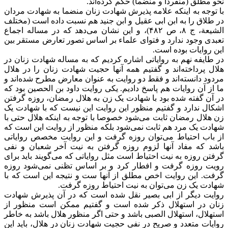
نحو مطلق (منفردا و منضما) حکم کرده‌اند.
با توجه به اینکه علامه پذیرش شهادت زنان منضما به شهادت مردان
در طلاق را به ابن ابی عقیل و ابن جنید هم نسبت داده است (مختلف
الشیعة، ج ۸، ص ۴۸۲)، و این نشان می‌دهد که در مساله اجماع
تعبدی وجود ندارد و فتوای علماء بر اساس تصور تعارض مستقر بین
این روایات بوده است.
در طایفه نهم به روایاتی اشاره کردیم که به مساله شهادت زنان در
هلال پرداخته‌اند و گفتیم همه آنها حجیت شهادت زنان را در هلال
مردود دانسته‌اند و فقط دو روایت به عنوان معارض مطرح شده‌اند و
ما از آن روایات هم پاسخ دادیم. یکی روایت داود بن الحصین بود که
در آن گفته شده بود با شهادت یک زن به هلال رمضان، روزه گرفتن
اشکال ندارد و گفتیم منظور این روایت این نیست که با شهادت یک
زن هلال رمضان ثابت می‌شود خصوصا با توجه به اینکه هلال حتی با
شهادت یک مرد هم ثابت نمی‌شود بلکه منظور از روایت این است که
از باب احتیاط می‌توان روزه گرفت و این روایت مخصص روایاتی
باشد که مفاد آنها لزوم روزه گرفتن به نیت آخر شعبان و نفی
گرفتن روزه به نیت احتیاط است مثل روایاتی که می‌گویند باید برای
رویت روزه گرفت و افطار کرد و بر اساس تظنی نمی‌شود روزه
گرفت. این روایت اخص مطلق از آنها ست و نتیجه این است که با
شهادت یک زن می‌توان به نیت احتیاط روزه گرفت.
روایت دیگر از ابی بصیر نقل شده است که در آن پذیرش شهادت
زنان در استهلال ذکر شده است و گفتیم ممکن است منظور از
استهلال، استهلال الصبی باشد و حتی اگر منظور هلال باشد به خاطر
روایات متعدد و صریح در نفی حجیت شهادت زنان در هلال، باید این