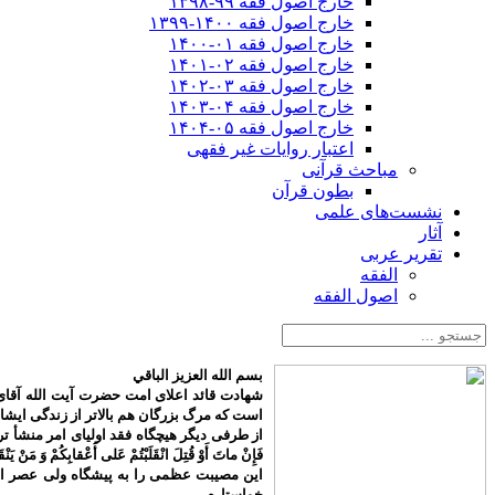
خارج اصول فقه ۹۹-۱۳۹۸
خارج اصول فقه ۱۴۰۰-۱۳۹۹
خارج اصول فقه ۰۱-۱۴۰۰
خارج اصول فقه ۰۲-۱۴۰۱
خارج اصول فقه ۰۳-۱۴۰۲
خارج اصول فقه ۰۴-۱۴۰۳
خارج اصول فقه ۰۵-۱۴۰۴
اعتبار روایات غیر فقهی
مباحث قرآنی
بطون قرآن
نشست‌های علمی
آثار
تقریر عربی
الفقه
اصول الفقه
بسم الله العزیز الباقي
شهادت قائد اعلای امت حضرت آیت الله آقای 
است که مرگ بزرگان هم بالاتر از زندگی ایش
از طرفی دیگر هیچگاه فقد اولیای امر منشأ تردید م
فَإِنْ ماتَ أَوْ قُتِلَ انْقَلَبْتُمْ عَلى‌ أَعْقابِكُمْ وَ مَنْ يَنْق
این مصیبت عظمی را به پیشگاه ولی عصر اما
خواستارم.