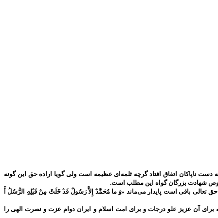
دست ناپاکان اتفاق افتاد گرچه ثلمه‌ای عظیمه است ولی گویا اراده حق این گونه
 خصوص شهادت بزرگان گواه این مطلب است.
پایدار می‌ماند «وَ ما مُحَمَّدٌ إِلاَّ رَسُولٌ قَدْ خَلَتْ مِنْ قَبْلِهِ الرُّسُلُ أَ
برای آن عزیز علو درجات و برای امت اسلام و ایران دوام عزت و نصرت الهی را