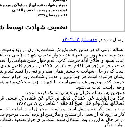
همچنین شهادت عده ای از مسئولان و مردم عزی
عبده محمد بن محمد الحسین القائنی
۱۱ ماه رمضان ۱۴۴۷
تضعیف شهادت توسط شاهد زن (ج۷۶
ارسال شده در
فقه سال ۰۴-۱۴۰۳
مساله دومی که در ضمن بحث پذیرش شهادت یک زن در ربع وصیت مطرح 
بعید نیست مشهور بین فقهاء عدم جواز تضعیف شهادت (یعنی مضاع
اثبات نشود و اطلاق ادله حرمت کذب، عدم جواز چنین شهادتی را اقتض
است که در حال شهادت به بیشتر همان مقدار واقعی را قصد کند و نت
ایشان فرموده است هر چند تزویر و کذب و شهادت زور حرام است ام
حرمت کذب و تزویر هم منتفی است. با شهادت زن به خلاف واقع، همان
واقعی است اثبات می‌شود.
همچنین به مرسله عثمان بن عیسی تمسک کرده است:
عِدَّةٌ مِنْ أَصْحَابِنَا عَنْ أَحْمَدَ بْنِ مُحَمَّدِ بْنِ خَالِدٍ عَنْ عُثْمَانَ بْنِ عِيسَى عَنْ ب
فَصَحِّحْهَا بِكُلِّ وَجْهٍ حَتَّى يَصِحَّ لَهُ حَقُّهُ. (الکافی، ج ۷،‌ ص ۳۸۷)
سند روایت اگر چه مرسل است و واسطه مجهول است اما به نظر ما ر
کار می‌رود که از بعضی از مشایخ و ملازمین او بوده است. مرحوم صدوق هم به صورت «عن
در هر حال به این روایت استدلال شده است برای جواز تضعیف شها
روایت دیگر