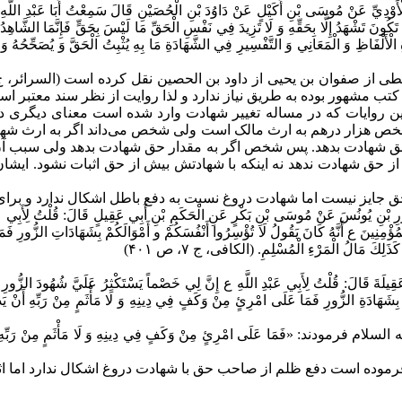
ْأَوْدِيِّ عَنْ مُوسَى بْنِ أُكَيْلٍ عَنْ دَاوُدَ بْنِ الْحُصَيْنِ قَالَ سَمِعْتُ أَبَا عَبْدِ اللَّهِ
كُونَ تَشْهَدُ إِلَّا بِحَقِّهِ وَ لَا تَزِيدَ فِي نَفْسِ الْحَقِّ مَا لَيْسَ بِحَقٍّ فَإِنَّمَا الشَّاهِد
 الْأَلْفَاظِ وَ الْمَعَانِي وَ التَّفْسِيرِ فِي الشَّهَادَةِ مَا بِهِ يُثْبِتُ الْحَقَّ وَ يُصَحِّحُهُ وَ 
 مشهور بوده به طریق نیاز ندارد و لذا روایت از نظر سند معتبر اس
ن روایات که در مساله تغییر شهادت وارد شده است معنای دیگری دار
 شخص هزار درهم به ارث مالک است ولی شخص می‌داند اگر به ارث شهادت
ق شهادت بدهد. پس شخص اگر به مقدار حق شهادت بدهد ولی سبب آن را 
ش از حق شهادت ندهد نه اینکه با شهادتش بیش از حق اثبات نشود. ای
حق جایز نیست اما شهادت دروغ نسبت به دفع باطل اشکال ندارد و برا
ِ بْنِ يُونُسَ عَنْ مُوسَى بْنِ بَكْرٍ عَنِ الْحَكَمِ بْنِ أَبِي عَقِيلٍ قَالَ: قُلْتُ لِأَبِي عَبْدِ ا
ْمُؤْمِنِينَ ع أَنَّهُ كَانَ يَقُولُ لَا تُؤْسِرُوا أَنْفُسَكُمْ و أَمْوَالَكُمْ بِشَهَادَاتِ الزُّورِ فَم
ذَلِكَ مَالُ الْمَرْءِ الْمُسْلِمِ. (الکافی، ج ۷،‌ ص ۴۰۱)
 قَالَ: قُلْتُ لِأَبِي عَبْدِ اللَّهِ ع إِنَّ لِي خَصْماً يَسْتَكْثِرُ عَلَيَّ شُهُودَ الزُّورِ وَ قَ
ْ بِشَهَادَةِ الزُّورِ فَمَا عَلَى امْرِئٍ مِنْ وَكَفٍ‏ فِي دِينِهِ وَ لَا مَأْثَمٍ مِنْ رَبِّهِ أَنْ يَدْ
 «فَمَا عَلَى امْرِئٍ مِنْ وَكَفٍ‏ فِي دِينِهِ وَ لَا مَأْثَمٍ مِنْ رَبِّهِ أ
وده است دفع ظلم از صاحب حق با شهادت دروغ اشکال ندارد اما اث