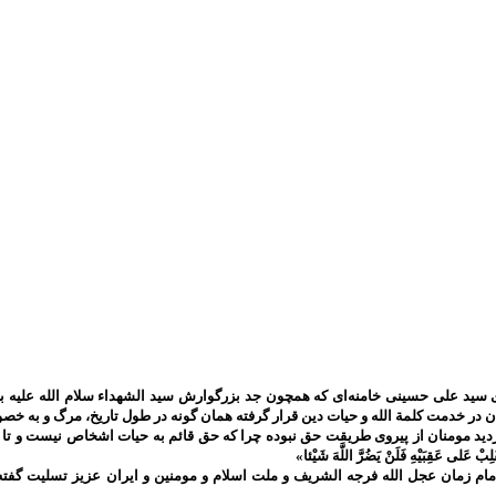
سید علی حسینی خامنه‌ای که همچون جد بزرگوارش سید الشهداء سلام الله علیه به 
ان در خدمت کلمة الله و حیات دین قرار گرفته همان گونه در طول تاریخ، مرگ و به
ومنان از پیروی طریقت حق نبوده چرا که حق قائم به حیات اشخاص نیست و تا حق تعالی باقی است 
َلِبْ عَلى‌ عَقِبَيْهِ فَلَنْ يَضُرَّ اللَّهَ شَيْئا»
م زمان عجل الله فرجه الشریف و ملت اسلام و مومنین و ایران عزیز تسلیت گفته 