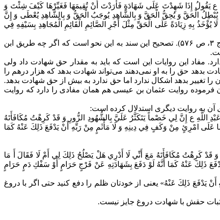
 ع يَقُولُ‏ إِذَا شَهِدْتَ عَلَى شَهَادَةٍ فَأَرَدْتَ أَنْ تُقِيمَهَا فَغَيِّرْهَا كَيْفَ شِئْتَ وَ
ُ يُبْطِلُ الْحَقَّ وَ يُحِقُّ الْحَقَّ وَ بِالشَّاهِدِ يُوجَبُ الْحَقُّ وَ بِالشَّاهِدِ يُعْطَى وَ إِنَّ
لَا يُؤْخَذُ بِهِ زِيَادَةً عَلَى الْحَقِّ مِثْلَ أَجْرِ الصَّائِمِ الْقَائِمِ الْمُجَاهِدِ بِسَيْفِهِ فِي
سند این روایت ضعیف است اما ابن ادریس این روایت را از جامع بزنطی از صفوان بن یحیی از داود بن الحصین نقل کرده است (السرائر، ج ۳، ص ۵۷۶). تصحیح این سند به این نحو است که اگر چه طریق ابن
ت.
د. مفاد این روایات این است که باید به مقدار حق شهادت داد ولی
 بدهد حق را به او نمی‌دهند می‌تواند شهادت بدهد که هزار درهم را
تغییر بدهد اشکال ندارد اما حق ندارد به بیش از حق شهادت بدهد.
شان فرموده روایت عثمان بن عیسی هم همان مفادی را دارد که روایت
ی آن به روایت دیگری استدلال کرده است:
للَّهِ ع إِنَّ لِي‏ خَصْماً يَتَكَثَّرُ عَلَيَّ بِالشُّهُودِ الزُّورِ وَ قَدْ كَرِهْتُ مُكَافَأَتَهُ
َا عَلَى امْرِئٍ مِنْ وَكَفٍ فِي دِينِهِ‏ وَ لَا مَأْثَمٍ مِنْ رَبِّهِ أَنْ يَدْفَعَ ذَلِكَ عَنْهُ كَمَا
دْ كَرِهْتُ مُكَافَأَتَهُ مَعَ أَنِّي لَا أَدْرِي هَلْ يَصْلُحُ ذَلِكَ لِي أَمْ لَا فَقَالَ أَ مَا
فَعَ ذَلِكَ عَنْهُ كَمَا أَنَّهُ لَوْ دَفَعَ بِشَهَادَتِهِ عَنْ فَرْجٍ حَرَامٍ أَوْ سَفْكِ دَمٍ حَرَامٍ
َنْ يَدْفَعَ ذَلِكَ عَنْهُ» یعنی از خودتان ظلم را دفع کنید حتی اگر با دروغ
بات حقش با شهادت دروغ جایز نیست.