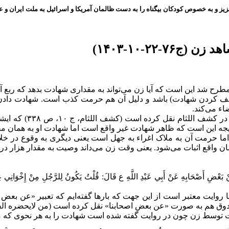
ز و به خصوص کودکان بیگناه را به دست ظالمان آمریکا و اسرائیل به ملت ایران و عز
-۲۲-۱۰-۱۴۰۳)
شد این است که آیا زن می‌تواند به مقداری شهادت بدهد که ربع آن 
ف کردن شهادت) باشد و دلیل آن هم حرمت کذب است. شهادت دادن 
اء می‌کند.
صاحب جواهر (جواهر ا
یجه این است که ظاهر شهادت غیر واقع است اما شهادت او به همان مق
ا حرمت آن به ملاک اغراء به جهل است یعنی دیگری به وقوع در خل
 واقع اثبات می‌شود. یعنی وقت زن می‌داند وصیت به مقدار هزار دره
َعْضِ أَصْحَابِهِ عَنْ أَبِي عَبْدِ اللَّهِ ع قَالَ: قُلْتُ يَكُونُ لِلرَّجُلِ مِنْ إِخْوَانِي عِنْدِ
وایت معتبر است از این جهت که بارها گفته‌ایم که تعبیر «عن بعض 
 بعض اصحابنا» نقل کرده است (من لایحضره الفقیه، ج ۳، ص ۵۷) که دلالتش بر این جهت بی
دت توسط زن چون در روایت گفته شده است شهادت را به هر نحوی ک