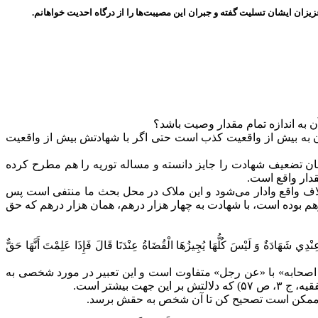
یزان ایشان تسلیت گفته و جبران این مصیبت‌ها را از درگاه احدیت خواهانم.
به اندازه تمام مقدار وصیت باشد؟
به بیش از واقعیت کذب است حتی اگر با شهادتش بیش از واقعیت
لکلام، ج ۴۱، ص ۱۷۵) از مرحوم فاضل هندی در کشف اللثام نقل کرده است (کشف اللثام، ج ۱۰، ص ۳۳۸) که ایشان تضعیف شهادت را جایز دانسته و مساله توریه را هم مطرح کرده
دار واقع است.
اف واقع وادار می‌شود و این ملاک در محل بحث ما منتفی است پس
م بوده است، با شهادت به چهار هزار درهم، همان هزار درهم که حق
ي شَهَادَةٌ وَ لَيْسَ كُلُّهَا يُجِيزُهَا الْقُضَاةُ عِنْدَنَا قَالَ فَإِذَا عَلِمْتَ أَنَّهَا حَقٌّ
اصحابه» با «عن رجل» متفاوت است و این تعبیر در مورد شخصی به
شتر است.
ه ممکن است تصحیح کن تا آن شخص به حقش برسد.