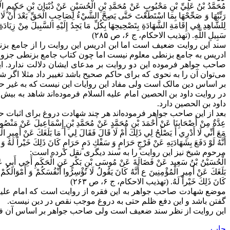
مُحَمَّدُ بْنُ عَلِيِّ بْنِ مَحْبُوبٍ عَنْ مُحَمَّدِ بْنِ الْحُسَيْنِ عَنْ ذُبْيَانَ بْنِ حَكِيمٍ ال
رَتِّبْهَا وَ صَحِّحْهَا بِمَا اسْتَطَعْتَ حَتَّى يَصِحَّ الشَّيْ‏ءُ لِصَاحِبِ الْحَقِّ بَعْدَ أَنْ لَا تَ
لِلشَّاهِدِ فِي إِقَامَةِ الشَّهَادَةِ بِتَصْحِيحِهَا بِكُلِّ مَا يَجِدُ إِلَيْهِ السَّبِيلَ مِنْ زِيَادَةِ
سَبِيلِ اللَّهِ. (تهذیب الاحکام، ج ۶، ص ۲۸۵)
ادریس به جامع بزنطی معلوم نیست اما چون کتاب جامع بزنطی جزو کتب
صاحب جواهر فرموده این دو روایت بر مدعای ایشان دلالت ندارد. ای
می‌توان آن را به نحوی که برای حاکم صحیح باشد تغییر داد مثلا اگر
بر اساس دین مالک است ولی مفاد این روایات این نیست که به غیر ح
در روایت داود بن الحصین امام علیه السلام فرموده‌اند شاهد به بی
داود بن الحصین دارد.
بعد از این صاحب جواهر فرموده‌اند هر چند شهادت دروغ برای اثبات 
عِدَّةٌ مِنْ أَصْحَابِنَا عَنْ أَحْمَدَ بْنِ مُحَمَّدٍ عَنْ مُحَمَّدِ بْنِ إِسْمَاعِيلَ عَنْ مَنْصُور
مَعَ أَنِّي لَا أَدْرِي أَ يَصْلُحُ لِي ذَلِكَ أَمْ لَا قَالَ فَقَالَ لِي أَ مَا بَلَغَكَ عَنْ أَمِيرِ ال
أَنَّهُ لَوْ دَفَعَ بِشَهَادَتِهِ عَنْ فَرْجٍ حَرَامٍ وَ سَفْكِ دَمٍ حَرَامٍ كَانَ ذَلِكَ خَيْراً لَهُ وَ كَ
مرحوم شیخ نیز این روایت را به سند دیگری نقل کرده است:
الْحُسَيْنُ بْنُ سَعِيد عَنْ فَضَالَةَ عَنْ مُوسَى بْنِ بَكْرٍ عَنِ الْحَكَمِ أَخِي أَبِي عَقِيلَةَ
بَلَغَكَ عَنْ أَمِيرِ الْمُؤْمِنِينَ ع أَنَّهُ كَانَ يَقُولُ لَا تُؤْسِرُوا أَنْفُسَكُمْ وَ أَمْوَالَكُم
كَانَ ذَلِكَ خَيْراً لَهُ. (تهذیب الاحکام، ج ۶، ص ۲۶۳)
موضع شهادت صاحب جواهر به این فقره از روایت است که امام علیه السلام فرمودند:
گفتن باشد و این دفع ظلم حتی به دروغ موجب نقص در دین نیست.
این روایت از نظر سند ضعیف است ولی صاحب جواهر بر اساس آن فرم
چاپ