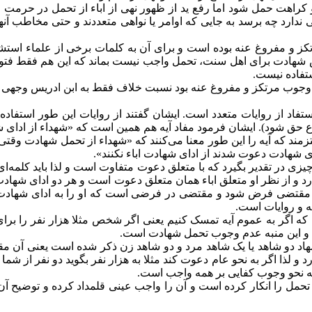
 کراهت حمل شود اما رفع ید از ظهور نهی از اباء از تحمل در حرمت 
ی ندارد چه برسد به جایی که اوامر یا نواهی متعددند و حتی مخاطب 
کز و مفروغ عنه بوده است و برای آن به کلمات برخی از علماء است
خاص شهادت برای اهل سنت، تحمل واجب نیست بماند که این هم فقط فت
تفاده نیست.
 وجوب مرتکز و مفروغ عنه بود نسبت خلاف فقط به ابن ادریس وجهی 
مستفاد از روایات متعدد است. ایشان گفتند از روایات این طور است
حق شود). ایشان فرمود مفاد آیه هم همین است که «شهداء از ادای شه
مند که آیه را این طور معنا می‌کنند که «شهداء از تحمل شهادت وقتی
شهادت دعوت شدند از ادای شهادت اباء‌ نکنند».
ی در تقدیر بگیرد که با متعلق دعوت متفاوت است و لذا باید کلمه‌ای مثل 
رد و از نظر او متعلق اباء همان متعلق دعوت است و هر دو ادای شهادت 
اید مقتضی فرض شود و مقتضی در فرضی است که او را به ادای شهادت 
یه و روایات است.
ه اگر به عموم آیه تمسک کنیم یعنی اگر شخص مثلا هزار نفر را برای
 و این منبه عدم وجوب تحمل شهادت است.
هاد دو شاهد یا یک شاهد مرد و دو شاهد زن ذکر شده است یعنی آن م
د و لذا اگر به نحو عام دعوت کند مثلا به هزار نفر بگوید دو نفر از 
به نحو وجوب کفایی بر همه واجب است.
ل را انکار کرده است و آن را واجب عینی قلمداد کرده و توضیح آن 