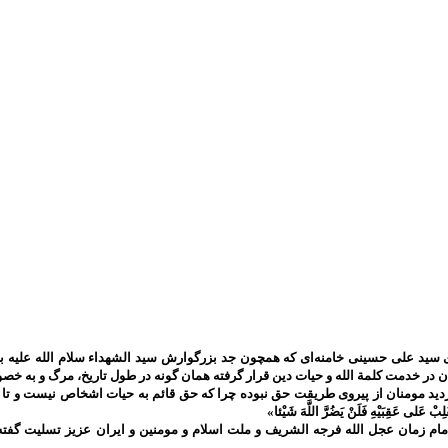
سید علی حسینی خامنه‌ای که همچون جد بزرگوارش سید الشهداء سلام الله علیه به 
ان در خدمت کلمة الله و حیات دین قرار گرفته همان گونه در طول تاریخ، مرگ و به
ومنان از پیروی طریقت حق نبوده چرا که حق قائم به حیات اشخاص نیست و تا حق تعالی باقی است 
َلِبْ عَلى‌ عَقِبَيْهِ فَلَنْ يَضُرَّ اللَّهَ شَيْئا»
م زمان عجل الله فرجه الشریف و ملت اسلام و مومنین و ایران عزیز تسلیت گفته 