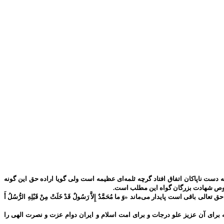
دست ناپاکان اتفاق افتاد گرچه ثلمه‌ای عظیمه است ولی گویا اراده حق این گونه
 خصوص شهادت بزرگان گواه این مطلب است.
پایدار می‌ماند «وَ ما مُحَمَّدٌ إِلاَّ رَسُولٌ قَدْ خَلَتْ مِنْ قَبْلِهِ الرُّسُلُ أَ
برای آن عزیز علو درجات و برای امت اسلام و ایران دوام عزت و نصرت الهی را