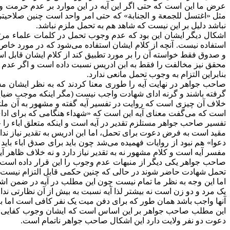
عرض ما این است که حتی اگر این آیه در این موارد بر عدم حرمت و
مثل «اغتسل للجمعة و الجنابة» که حتی امر واحد است چنین صلاحیت
نباشد دلیل بر این نیست که شاهد هم به تحمل ملزم نباشد.
اشکال دیگر ایشان این بود که عدم وجوب تحمل در کلمات علماء مرت
استفاده نیست. آنچه از کلام ایشان استفاده می‌شود که در مورد 
و صدوق فقط خواسته آن را بر مورد تطبیق کند از کلام ایشان قابل اس
محقق نیز مخالفت را فقط به ابن ادریس نسبت داده است و اگر عدم
بنابراین التزام به وجوب تحمل مانعی ندارد.
صاحب جواهر در نهایت آیه را طوری معنا کردند که به نظر ایشان 
گرفته باشند و گرنه ادای شهادت واجب نیست (مگر اینکه موجب ضیاع 
خلاف آن چیزی است که روایت در تفسیر آیه گفته و مشهور به آن ملتز
است که می‌گفت معنای آیه این است که «شهداء هنگامی که برای ادای 
تفسیر صاحب جواهر مستلزم تقدیر در آیه است و اینکه متعلق اباء را چیز
مقید است به فرض دعوت برای تحمل، اما ابن ادریس به تقدیر نیاز ندا
دعوا» هم نبود از روایات فهمیده می‌شد چون باید برای صدق اباء ب
مفسر آیه است و کلام مشهور نه به تقدیر نیاز دارد و نه خلاف ظاهر آ
صاحب جواهر یکی دیگر از منبهات عدم وجوب را این قرار داده است ک
تحمل شهادت حاضر شوند در حالی که چنین حکمی قابل التزام نیست
اما این وجه به نظر ما تمام نیست چون این مطلب در آیه در ضمن اش
یک مرد و دو زن است نه بیشتر لذا آیه نسبت به بیش از آن نظارتی ندار
آنها واجب باشد همان طور که برای دفن میت یک نفر کافی است اما 
این مطلب صاحب جواهر بر این اساس است که ایشان وجوب کفایی تحم
دعوت دو نفر ولایت دارد این اشکال صاحب جواهر ناتمام است.