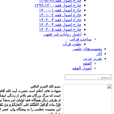
خارج اصول فقه ۹۹-۱۳۹۸
خارج اصول فقه ۱۴۰۰-۱۳۹۹
خارج اصول فقه ۰۱-۱۴۰۰
خارج اصول فقه ۰۲-۱۴۰۱
خارج اصول فقه ۰۳-۱۴۰۲
خارج اصول فقه ۰۴-۱۴۰۳
خارج اصول فقه ۰۵-۱۴۰۴
اعتبار روایات غیر فقهی
مباحث قرآنی
بطون قرآن
نشست‌های علمی
آثار
تقریر عربی
الفقه
اصول الفقه
بسم الله العزیز الباقي
شهادت قائد اعلای امت حضرت آیت الله آقای 
است که مرگ بزرگان هم بالاتر از زندگی ایش
از طرفی دیگر هیچگاه فقد اولیای امر منشأ تردید م
فَإِنْ ماتَ أَوْ قُتِلَ انْقَلَبْتُمْ عَلى‌ أَعْقابِكُمْ وَ مَنْ يَنْق
این مصیبت عظمی را به پیشگاه ولی عصر اما
خواستارم.