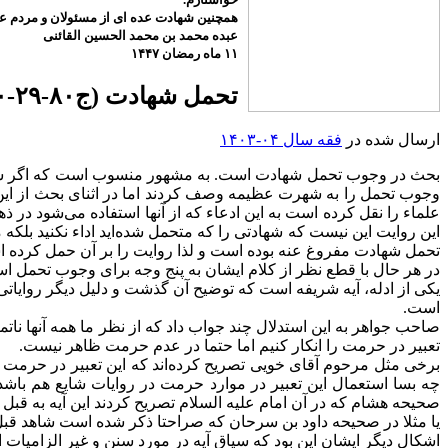
همچنین شهادت عده ای از مسئولان و مردم عزی
عبده محمد بن محمد الحسین القائنی
۱۱ ماه رمضان ۱۴۴۷
تحمل شهادت (ج۸۰-۲۹-۱۰-۱۴۰۳)
ارسال شده در
فقه سال ۰۴-۱۴۰۳
بحث در وجوب تحمل شهادت است. به مشهور منسوب است که اگر ش
وجوب تحمل را به شهرت عظیمه وصف کردند اما در اثنای بحث از این 
علماء را نقل کرده است به این ادعاء که از آنها استفاده می‌شود د
این روایت این نیست که شهادتی را که متحمل شده‌اید اداء نکنید بل
تحمل شهادت مفروغ عنه بوده است و لذا روایت را بر آن حمل کرده 
در هر حال با قطع نظر از کلام ایشان به پنج وجه برای وجوب تحمل اس
یکی از ادله، آیه شریفه است که توضیح آن گذشت و دلیل دیگر روایاتی
است.
صاحب جواهر به این استدلال چند جواب داد که از نظر ما همه آنها نات
تعبیر در حرمت را انکار کنیم اما حتما در عدم حرمت ظاهر نیست.
برخی مثل مرحوم آقای خویی تصریح کرده‌اند که این تعبیر در حرمت ظا
چه بسا استعمال این تعبیر در موارد حرمت در روایات شایع هم باشد. 
صحیحه هشام که در آن امام علیه السلام تصریح کردند این آیه به ق
یا مثلا در صحیحه داود بن سرحان که صراحتا ذکر شده است شاهد قبل از
اشکال دیگر ایشان این بود که سیاق آیه در مورد سنن و غیر الزامیات اس