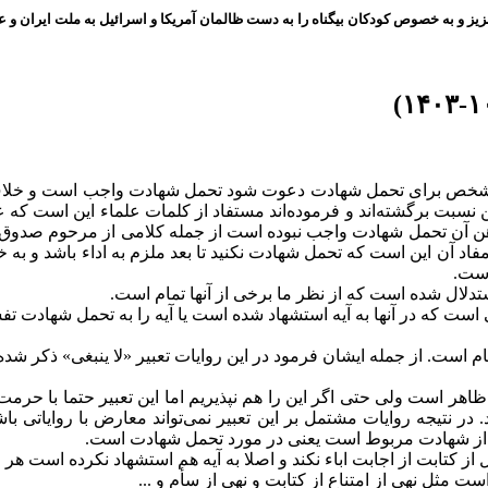
ز و به خصوص کودکان بیگناه را به دست ظالمان آمریکا و اسرائیل به ملت ایران و عز
خص برای تحمل شهادت دعوت شود تحمل شهادت واجب است و خلاف ف
نسبت برگشته‌اند و فرموده‌اند مستفاد از کلمات علماء این است که ع
ر ذهن آن تحمل شهادت واجب نبوده است از جمله کلامی از مرحوم صدوق 
که مفاد آن این است که تحمل شهادت نکنید تا بعد ملزم به اداء باشد 
است.
تدلال شده است که از نظر ما برخی از آنها تمام است.
 است که در آنها به آیه استشهاد شده است یا آیه را به تحمل شهادت تف
مام است. از جمله ایشان فرمود در این روایات تعبیر «لا ینبغی» ذکر ش
هر است ولی حتی اگر این را هم نپذیریم اما این تعبیر حتما با حرمت
در نتیجه روایات مشتمل بر این تعبیر نمی‌تواند معارض با روایاتی ب
بل از شهادت مربوط است یعنی در مورد تحمل شهادت است.
 کتابت از اجابت اباء نکند و اصلا به آیه هم استشهاد نکرده است هر چ
ت مثل نهی از امتناع از کتابت و نهی از سأم و ...