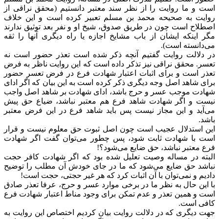
است و ما روایت را از نظر سند معتبر دانستیم (محقق نراقی از
روایت به صحیحه محمد بن مسلم تعبیر کرده است و این خلاف
اصطلاح است چون در طریق صدوق، شیخ او و نفر بعد توثیق ندارند
مگر اینکه ایشان از باب مشایخ اجازه یا راه دیگری آنها را ثقه
می‌دانسته است).
در دلالت روایت گفتیم آنچه ذکر شده است تعذر حضور است نه
تعسر. محقق نراقی نیز تذکر داده است که این روایت ناظر به فرض
تعذر است و برای اثبات اعتبار شهادت فرع در فرض تعسر حضور
برای شاهد اصل وجه دیگری ذکر کرده است به این بیان که اگر ادای
شهادت موجب عسر و حرج باشد، ادای شهادت بر شاهد اصل واجب
نیست و اگر شهادت شاهد فرع هم معتبر نباشد، ضیاع حق پیش
می‌آید و این مجاز نیست پس باید شاهد فرع در این فرض معتبر
باشد.
این استدلال عجیب است چون اصل ثبوت حق معلوم نیست و قرار
است با شهادت ثابت شود، پس چطور می‌توان گفت اگر شهادت
فرع معتبر نباشد، حق ضایع می‌شود؟!
البته در مساله وصیت تعلیل شده بود که اگر شهادت کافر حجت
نباشد حق ضایع می‌شود که ما در جای خودش آن مطلب را توضیح
دادیم و نمی‌توان با آن اثبات کرد که هر غیر حجتی، حجت است!
با این حال به نظر ما در برخی موارد عسر و حرج، عرفا تعذر صادق
است و همین تعذر و عدم تمکن برای وجود مناط اعتبار شهادت فرع
کافی است.
جهت دیگری که در دلالت روایت بیان کردیم اختصاص این روایت به