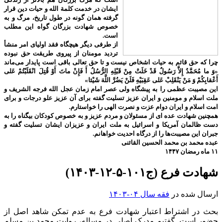
ایشان در خدمت کلمة الله و حیات دین قرار
گرفته همان گونه در طول تاریخ، مرگ و به
خصوص شهادت بزرگان گواه این مطلب
است.
از طرفی دیگر هیچگاه فقد اولیای امر منشأ
تردید مومنان از پیروی طریقت حق نبوده
چرا که حق قائم به حیات اشخاص نیست و تا حق تعالی باقی است پایدار می‌ماند
«وَ ما مُحَمَّدٌ إِلاَّ رَسُولٌ قَدْ خَلَتْ مِنْ قَبْلِهِ الرُّسُلُ أَ فَإِنْ ماتَ أَوْ قُتِلَ انْقَلَبْتُمْ عَلى‌
أَعْقابِكُمْ وَ مَنْ يَنْقَلِبْ عَلى‌ عَقِبَيْهِ فَلَنْ يَضُرَّ اللَّهَ شَيْئا»
این مصیبت عظمی را به پیشگاه ولی عصر امام زمان عجل الله فرجه الشریف و
ملت اسلام و مومنین و ایران عزیز تسلیت گفته برای آن عزیز علو درجات و برای
امت اسلام و ایران دوام عزت و نصرت الهی را خواستارم.
همچنین شهادت عده ای از مسئولان و مردم عزیز و به خصوص کودکان بیگناه را به
دست ظالمان آمریکا و اسرائیل به ملت ایران و عزیزان ایشان تسلیت گفته و
جبران این مصیبت‌ها را از درگاه احدیت خواهانم.
عبده محمد بن محمد الحسین القائنی
۱۱ ماه رمضان ۱۴۴۷
شهادت فرع (ج۱۰۱-۵-۱۲-۱۴۰۳)
ارسال شده در
فقه سال ۰۴-۱۴۰۳
بحث در اشتراط اعتبار شهادت فرع به عدم تمکن شاهد اصل از
حضور است. گفتیم مدرک اصلی در مساله، روایت محمد بن مسلم