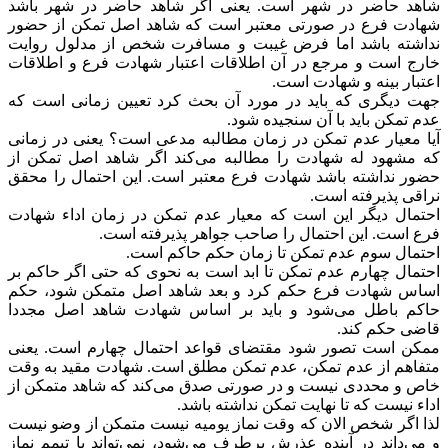
شاهد حاضر در شهر است. یعنی اگر شاهد حاضر در شهر باشد
شهادت فرع در صورتی معتبر است که شاهد اصل تمکن از حضور
نداشته باشد اما فرض غیبت و مسافرت شخص از مدلول روایت
خارج است و مرجع در آن اطلاقات اعتبار شهادت فرع و اطلاقات
اعتبار بینه و شهادت است.
جهت دیگری که باید در مورد آن بحث کرد تعیین زمانی است که
عدم تمکن باید با آن سنجیده شود.
آیا معیار عدم تمکن در زمان مطالبه مدعی است؟ یعنی در زمانی
که مشهود له شهادت را مطالبه می‌کند اگر شاهد اصل تمکن از
حضور نداشته باشد شهادت فرع معتبر است. این احتمال را محقق
نراقی پذیرفته است.
احتمال دیگر این است که معیار عدم تمکن در زمان اداء شهادت
فرع است. این احتمال را صاحب جواهر پذیرفته است.
احتمال سوم عدم تمکن تا زمان حکم حاکم است.
احتمال چهارم عدم تمکن تا ابد است به نحوی که حتی اگر حاکم بر
اساس شهادت فرع حکم کرد و بعد شاهد اصل متمکن شود، حکم
حاکم باطل می‌شود و باید بر اساس شهادت شاهد اصل مجددا
قاضی حکم کند.
ممکن است تصور شود مقتضای قواعد احتمال چهارم است. یعنی
متفاهم از عدم تمکن، عدم تمکن مطلق است. شهادت مقید به وقت
خاص و محددی نیست و در صورتی صدق می‌کند که شاهد متمکن از
اداء نیست که تا نهایت تمکن نداشته باشد.
لذا اگر شخص الان که وقت نماز یومیه نیست متمکن از وضو نیست
و می‌داند در آینده عذرش برطرف می‌شود، نمی‌تواند با تیمم نماز