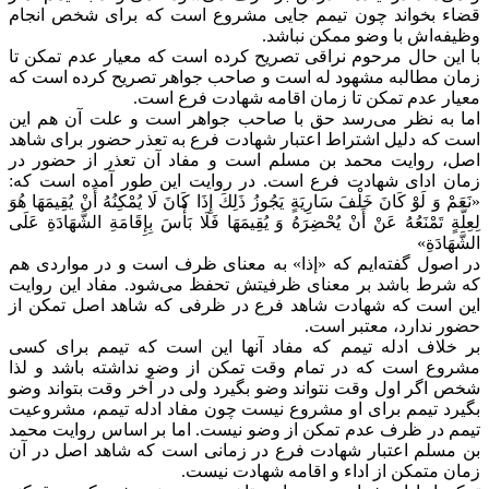
قضاء بخواند چون تیمم جایی مشروع است که برای شخص انجام
وظیفه‌اش با وضو ممکن نباشد.
با این حال مرحوم نراقی تصریح کرده است که معیار عدم تمکن تا
زمان مطالبه مشهود له است و صاحب جواهر تصریح کرده است که
معیار عدم تمکن تا زمان اقامه شهادت فرع است.
اما به نظر می‌رسد حق با صاحب جواهر است و علت آن هم این
است که دلیل اشتراط اعتبار شهادت فرع به تعذر حضور برای شاهد
اصل، روایت محمد بن مسلم است و مفاد آن تعذر از حضور در
زمان ادای شهادت فرع است. در روایت این طور آمده است که:
«نَعَمْ وَ لَوْ كَانَ خَلْفَ سَارِيَةٍ يَجُوزُ ذَلِكَ إِذَا كَانَ لَا يُمْكِنُهُ أَنْ يُقِيمَهَا هُوَ
لِعِلَّةٍ تَمْنَعُهُ عَنْ أَنْ يُحْضِرَهُ وَ يُقِيمَهَا فَلَا بَأْسَ بِإِقَامَةِ الشَّهَادَةِ عَلَى
الشَّهَادَةِ»
در اصول گفته‌ایم که «إذا» به معنای ظرف است و در مواردی هم
که شرط باشد بر معنای ظرفیتش تحفظ می‌شود. مفاد این روایت
این است که شهادت شاهد فرع در ظرفی که شاهد اصل تمکن از
حضور ندارد، معتبر است.
بر خلاف ادله تیمم که مفاد آنها این است که تیمم برای کسی
مشروع است که در تمام وقت تمکن از وضو نداشته باشد و لذا
شخص اگر اول وقت نتواند وضو بگیرد ولی در آخر وقت بتواند وضو
بگیرد تیمم برای او مشروع نیست چون مفاد ادله تیمم، مشروعیت
تیمم در ظرف عدم تمکن از وضو نیست. اما بر اساس روایت محمد
بن مسلم اعتبار شهادت فرع در زمانی است که شاهد اصل در آن
زمان متمکن از اداء و اقامه شهادت نیست.