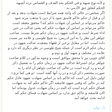
و لأنه نوع شبهة و في الحكم بحد القذف و القصاص تردد أشبهه
الحكم لتعلق حق الآدمي به.
اگر شخص در حالی که واجد همه شرایط است شهادت بدهد و بعد از
آن و قبل از حکم حاکم فاسق شود یا از دین یا مذهب مرتد شود
حاکم می‌تواند بر اساس آن شهادت حکم کند؟ محقق معتقد است
حاکم می‌تواند بر اساس آن شهادت حکم کند یعنی عدالت در حین
اداء شرط است و عدالت شهود در زمان حکم شرط نیست. صاحب
جواهر این نظر را به ابن ادریس، به شیخ طوسی و علامه نیز نسبت
داده است. اما در مقابل برخی از فقهاء معتقدند عدالت شهود در
زمان حکم لازم است از جمله شیخ طوسی در نظر دیگری که دارد و
علامه در مختلف و شهید اول و دوم و ...
آقای خویی نیز با محقق موافق است و وجوه مذکور در کلام صاحب
جواهر برای اشتراط عدالت شهود در زمان حکم را به تفصیل ذکر
کرده و رد کرده است در حالی که صاحب جواهر آن ادله را به
صورت مختصر ذکر کرده و در رد آنها گفته است: «و هی کما تری».
اولین دلیل این است که حاکم باید بر اساس شهادت شهود عادل حکم
کند در حالی که وقتی شهود فاسقند اگر حاکم حکم کند به شهادت
فساق حکم کرده است که البته در زمان شهادت عدول بوده‌اند اما
الان فاسقند و حاکم حق ندارد بر اساس شهادت فساق حکم کند.
ادامه بحث خواهد آمد.
چاپ