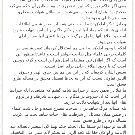
یعنی اگر حاکم دیروز که این شخص زنده بود مطابق آن حکم می‌کرد
صحیح بود، همان استصحاب می‌شود و بر بطلان شهادت به طرو
موت هم دلیلی وجود ندارد.
و دلیل دیگر اطلاق ادله است یعنی همه این صور شامل اطلاقات
ادله‌‌ای هستند که مفاد آنها لزوم حکم حاکم بر اساس شهادت شهود
است و اطلاق آنها شامل مرگ یا جنون یا اغمای آنها بعد از ادای
شهادت می‌شوند.
اینکه با وجود اطلاق به اصل هم استدلال کرده‌اند تعبیر شایعی در
کلمات برخی علماء مثل صاحب جواهر است و قاعدتا منظور این
است که اگر اطلاق نبود مقتضای اصل هم این است و گرنه روشن
است که با وجود اطلاق، جایی برای اصل نیست.
سپس اشاره کرده‌‌اند که در این بین هم بین حدود الهی و حقوق
الناس تفاوتی نیست که این به لحاظ تفصیل محقق در مساله طرو
فسق است.
ما قبلا در ضمن بحث از شرایط شاهد گفتیم که مقتضای ادله شرایط
این است که آن شروط در هنگام ادای شهادت شرطند و بر لزوم
بقای آنها بعد از شهادت دلالت ندارند.
بله مساله مرگ شاهد در آن مباحث مطرح نشده و جا داشت علماء
در ضمن همان مسائل از شرطیت بقای حیات شاهد بحث می‌کردند.
مساله دوم در طرو فسق است:
الثانية لو شهدا ثم فسقا قبل الحكم حكم بهما‌ لأن المعتبر بالعدالة عند
الإقامة و لو كان حقا لله كحد الزنى لم يحكم لأنه مبني على التخفيف