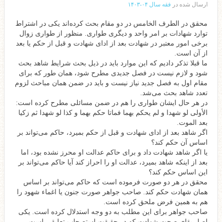
ارسال شده در
فقه سال ۰۴-۱۴۰۳
محقق در الطرف الخامس در دو مقام بحث کرده‌اند یکی در اشتراط
توارد شهادات بر امر واحد و دیگری طواری. منظور از طواری زوال
برخی امور معتبر در شهادت بعد از ادای شهادت و قبل از حکم یا بعد
از آن است.
ما قبلا تذکر دادیم که این موارد باید در ذیل بحث شرایط شاهد بحث
شود و لازم نیست در فصل جدیدی مطرح شود، همان طور که برای
مقام اول به فصل جدید نیاز نیست و باید در ضمن همان مباحث لزوم
تعدد شاهد بحث می‌شد.
در هر حال ایشان طواری را هم در ضمن مسائلی مطرح کرده است:
الأولى لو شهدا و لم يحكم بهما فماتا حكم بهما‌ و كذا لو شهدا ثم زكيا
بعد الموت.
اگر شاهد بعد از ادای شهادت و قبل از حکم بمیرد، حاکم می‌تواند بر
اساس آن حکم کند؟
یا اگر شاهد شهادت داد و برای حاکم عدالت او محرز نشده بود، اما
بعد از اینکه شاهد بمیرد، عدالت او را احراز کند آیا حاکم می‌تواند بر
این اساس حکم کند؟
محقق در هر دو صورت فرموده است که حاکم می‌تواند بر اساس
همان شهادت حکم کند. صاحب جواهر صورت جنون یا اغماء شهود را
هم به همین فرض ملحق کرده است.
صاحب جواهر برای این مطلب به دو وجه استدلال کرده است. یکی
اصل بقای صحت شهادت که در حقیقت استصحاب تعلیقی است