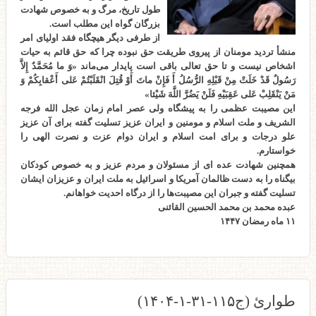
طول تاریخ، مرگ و به خصوص شهادت
بزرگان گواه این مطلب است.
از طرفی دیگر هیچگاه فقد اولیای امر
منشأ تردید مومنان از پیروی طریقت حق نبوده چرا که حق قائم به حیات
اشخاص نیست و تا حق تعالی باقی است پایدار می‌ماند «وَ ما مُحَمَّدٌ إِلاَّ
رَسُولٌ قَدْ خَلَتْ مِنْ قَبْلِهِ الرُّسُلُ أَ فَإِنْ ماتَ أَوْ قُتِلَ انْقَلَبْتُمْ عَلى‌ أَعْقابِكُمْ وَ
مَنْ يَنْقَلِبْ عَلى‌ عَقِبَيْهِ فَلَنْ يَضُرَّ اللَّهَ شَيْئا»
این مصیبت عظمی را به پیشگاه ولی عصر امام زمان عجل الله فرجه
الشریف و ملت اسلام و مومنین و ایران عزیز تسلیت گفته برای آن عزیز
علو درجات و برای امت اسلام و ایران دوام عزت و نصرت الهی را
خواستارم.
همچنین شهادت عده ای از مسئولان و مردم عزیز و به خصوص کودکان
بیگناه را به دست ظالمان آمریکا و اسرائیل به ملت ایران و عزیزان ایشان
تسلیت گفته و جبران این مصیبت‌ها را از درگاه احدیت خواهانم.
عبده محمد بن محمد الحسین القائنی
۱۱ ماه رمضان ۱۴۴۷
طوارئ (ج۱۱۵-۳۱-۱-۱۴۰۴)