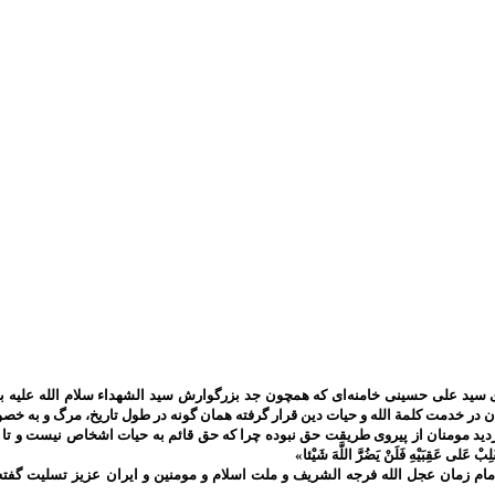
سید علی حسینی خامنه‌ای که همچون جد بزرگوارش سید الشهداء سلام الله علیه به 
ان در خدمت کلمة الله و حیات دین قرار گرفته همان گونه در طول تاریخ، مرگ و به
ومنان از پیروی طریقت حق نبوده چرا که حق قائم به حیات اشخاص نیست و تا حق تعالی باقی است 
َلِبْ عَلى‌ عَقِبَيْهِ فَلَنْ يَضُرَّ اللَّهَ شَيْئا»
م زمان عجل الله فرجه الشریف و ملت اسلام و مومنین و ایران عزیز تسلیت گفته 