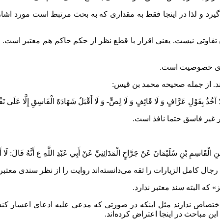
یرد و لذا در اینجا فقط به مقداری که به بحث مرتبط است مورد اشار
ن تفاوتی نیست. یعنی اقرار با قطع نظر از حکم حاکم هم معتبر است.
لغای خصوصیت است.
ند. از جمله صحیحه محمد بن قیس:
خُذُ بِقَوْلِ عَرَّافٍ وَ لَا قَائِفٍ‏ وَ لَا لِصٍّ- وَ لَا أَقْبَلُ شَهَادَةَ الْفَاسِقِ إِلَّا عَلَى‏ 
ر غیر فاسق حتما نافذ است.
اسِمِ بْنِ سُلَيْمَانَ عَنْ جَرَّاحٍ الْمَدَائِنِيِّ عَنْ أَبِي عَبْدِ اللَّهِ ع أَنَّهُ قَالَ: لَا أَقْبَل
کامل الزیارات را ثقه می‌دانسته‌اند روایت را از نظر سندی معتبر می‌
مْ‏ جَائِز» که البته سند معتبر ندارد.
ختصاص ندارند مثل اینکه در صورتی که مدعی علیه ادعای اعسار کند و 
 مباحث در اینجا اعتراض کرده‌اند.