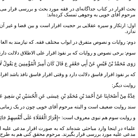
بحث اقرار در کتاب جداگانه‌ای در فقه مورد بحث و بررسی قرار می‌گ
مرحوم آقای خویی به وجوهی تمسک کرده‌اند:
اول: ارتکاز و سیره عقلایی بر حجیت اقرار است و بین قضا و غیر آ
ندارد.
دوم: روایات و نصوص متفرق در ابواب مختلف فقه. که نیازمند به ا
سوم: برخی نصوص و روایات که بر نفوذ اقرار علی الاطلاق دلالت دار
رَوَى مُحَمَّدُ بْنُ قَيْسٍ‏ عَنْ أَبِي جَعْفَرٍ ع قَالَ كَانَ أَمِيرُ الْمُؤْمِنِينَ ع يَقُولُ‏ لَا آ
که بر نفوذ اقرار فاسق دلالت دارد و وقتی اقرار فاسق نافذ باشد اقرا
روایت دیگر:
عِدَّةٌ مِنْ أَصْحَابِنَا عَنْ أَحْمَدَ بْنِ مُحَمَّدِ بْنِ عِيسَى عَنِ الْحُسَيْنِ بْنِ سَعِيدٍ عَنِ الْقَ
سند روایت ضعیف است و البته مرحوم آقای خویی چون در یک زمانی رجال 
و روایت سوم هم نبوی معروف است: «
إِقْرَارُ الْعُقَلَاءِ عَلَى‏ أَنْفُسِهِ
علماء در اینجا وارد مباحثی شده‌اند که به صورت اقرار مدعی علیه ا
مدعی علیه مورد بررسی قرار بگیرند.
مرحوم محقق کنی هم به طرح این