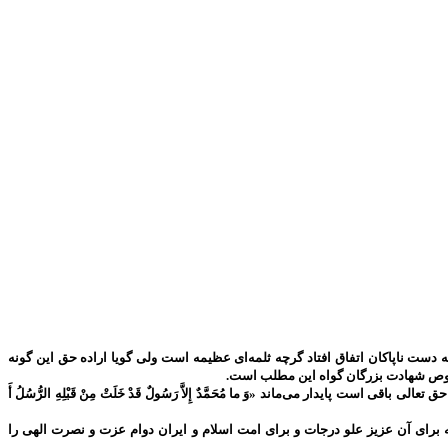
دست ناپاکان اتفاق افتاد گرچه ثلمه‌ای عظیمه است ولی گویا اراده حق این گونه
 خصوص شهادت بزرگان گواه این مطلب است.
پایدار می‌ماند «وَ ما مُحَمَّدٌ إِلاَّ رَسُولٌ قَدْ خَلَتْ مِنْ قَبْلِهِ الرُّسُلُ أَ
برای آن عزیز علو درجات و برای امت اسلام و ایران دوام عزت و نصرت الهی را