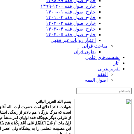
خارج اصول فقه ۹۹-۱۳۹۸
خارج اصول فقه ۱۴۰۰-۱۳۹۹
خارج اصول فقه ۰۱-۱۴۰۰
خارج اصول فقه ۰۲-۱۴۰۱
خارج اصول فقه ۰۳-۱۴۰۲
خارج اصول فقه ۰۴-۱۴۰۳
خارج اصول فقه ۰۵-۱۴۰۴
اعتبار روایات غیر فقهی
مباحث قرآنی
بطون قرآن
نشست‌های علمی
آثار
تقریر عربی
الفقه
اصول الفقه
بسم الله العزیز الباقي
شهادت قائد اعلای امت حضرت آیت الله آقای 
است که مرگ بزرگان هم بالاتر از زندگی ایش
از طرفی دیگر هیچگاه فقد اولیای امر منشأ تردید م
فَإِنْ ماتَ أَوْ قُتِلَ انْقَلَبْتُمْ عَلى‌ أَعْقابِكُمْ وَ مَنْ يَنْق
این مصیبت عظمی را به پیشگاه ولی عصر اما
خواستارم.