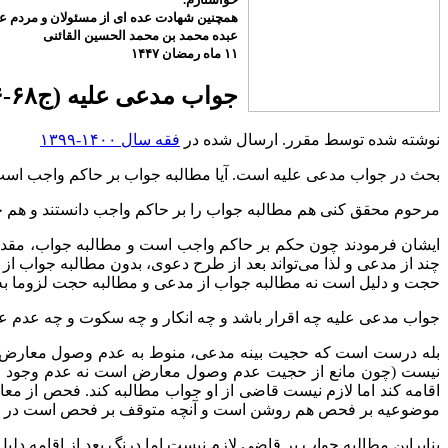
همچنین شهادت عده ای از مسئولان و مردم عزی
عبده محمد بن محمد الحسین القائنی
۱۱ ماه رمضان ۱۴۴۷
جواب مدعی علیه (ج۶۸-۱۶-۱۰-۱۳۹۹)
نوشته شده توسط مقرر. ارسال شده در
فقه سال ۱۴۰۰-۱۳۹۹
بحث در جواب مدعی علیه است. آیا مطالبه جواب بر حاکم واجب است
مرحوم محقق کنی هم مطالبه جواب را بر حاکم واجب دانستند و هم ج
ایشان فرمودند چون حکم بر حاکم واجب است و مطالبه جواب، مقدم
چند از مدعی و لذا می‌تواند بعد از طرح دعوی، بدون مطالبه جواب از
حجت و دلیل است نه مطالبه جواب از مدعی و مطالبه حجت لزوما به
جواب مدعی علیه چه اقرار باشد و چه انکار و چه سکوت و چه عدم ع
بله درست است که حجیت بینه مدعی، منوط به عدم وصول معارض است
نیست (چون مانع از حجیت عدم وصول معارض است نه عدم وجود معار
اقامه کند اما لازم نیست قاضی از او جواب مطالبه کند. فحص از 
موضوعیه بر فحص هم روشن است و آنچه متوقف بر فحص است در م
بنابراین مطالبه جواب بر قاضی لازم نیست اما درنگ بعد از اقامه د