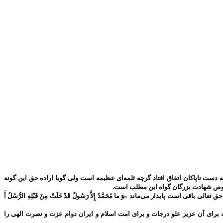
دست ناپاکان اتفاق افتاد گرچه ثلمه‌ای عظیمه است ولی گویا اراده حق این گونه
 خصوص شهادت بزرگان گواه این مطلب است.
پایدار می‌ماند «وَ ما مُحَمَّدٌ إِلاَّ رَسُولٌ قَدْ خَلَتْ مِنْ قَبْلِهِ الرُّسُلُ أَ
برای آن عزیز علو درجات و برای امت اسلام و ایران دوام عزت و نصرت الهی را