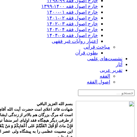
خارج اصول فقه ۹۹-۱۳۹۸
خارج اصول فقه ۱۴۰۰-۱۳۹۹
خارج اصول فقه ۰۱-۱۴۰۰
خارج اصول فقه ۰۲-۱۴۰۱
خارج اصول فقه ۰۳-۱۴۰۲
خارج اصول فقه ۰۴-۱۴۰۳
خارج اصول فقه ۰۵-۱۴۰۴
اعتبار روایات غیر فقهی
مباحث قرآنی
بطون قرآن
نشست‌های علمی
آثار
تقریر عربی
الفقه
اصول الفقه
بسم الله العزیز الباقي
شهادت قائد اعلای امت حضرت آیت الله آقای 
است که مرگ بزرگان هم بالاتر از زندگی ایش
از طرفی دیگر هیچگاه فقد اولیای امر منشأ تردید م
فَإِنْ ماتَ أَوْ قُتِلَ انْقَلَبْتُمْ عَلى‌ أَعْقابِكُمْ وَ مَنْ يَنْق
این مصیبت عظمی را به پیشگاه ولی عصر اما
خواستارم.