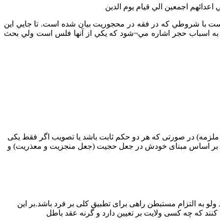
 اعدائهم اجمعين الي قيام يوم الدين
با شروطي که در فقه در محجوريت بيان شده است. تا جايي اين
آن به اسباب حجر اشاره مي¬شود که يکي از آنها فلس است ولي بحث
ملزمه) در صورتی که هر دو حکم ثابت باشد یا تصویب اگر فقط یکی
هم بر اساس مبنای خودش در جعل حجیت (جعل منجزیت و معذریت) و
و به التزام مستبطن راهی برای تطبیق کلی بر فرد باشد.بر این
نند که چه کسی ولایت بر تعیین دارد و گرنه عقد باطل