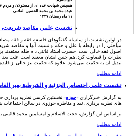
همچنین شهادت عده ای از مسئولان و مردم عزی
عبده محمد بن محمد الحسین القائنی
۱۱ ماه رمضان ۱۴۴۷
نشست علمی مقاصد شریعت، ع
در اولین نشست از سلسله گفتگوهای فلسفه فقه و فقه مضاف 
مباحثی را در رابطه با علل و حکم و نسبت آنها و مقاصد شری
اصول فقه خالی است. حضرت استاد قائنی دام ظله معتقدند بز
نظرات را قضاوت کرد. هم چنین ایشان معتقد است علت بعد 
تبدیل آن به حکمت نمی‌شود. علاوه که حکمت نیز خالی از فایده 
ادامه مطلب
نشست علمی اختصاص الجزئیة و الشرطیة بغیر القا
به گزارش خبرگزاری «
حوزه
» نخستین کرسی نظریه پردازی حو
های نظریه پردازی، نقد و مناظره حوزوی در سالن اجتماعات پ
بر اساس این گزارش، حجت الاسلام والمسلمین محمد قائینی به عن
ادامه مطلب