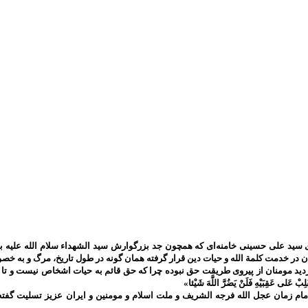
سید علی حسینی خامنه‌ای که همچون جد بزرگوارش سید الشهداء سلام الله علیه به 
ان در خدمت کلمة الله و حیات دین قرار گرفته همان گونه در طول تاریخ، مرگ و به
ومنان از پیروی طریقت حق نبوده چرا که حق قائم به حیات اشخاص نیست و تا حق تعالی باقی است 
َلِبْ عَلى‌ عَقِبَيْهِ فَلَنْ يَضُرَّ اللَّهَ شَيْئا»
م زمان عجل الله فرجه الشریف و ملت اسلام و مومنین و ایران عزیز تسلیت گفته 