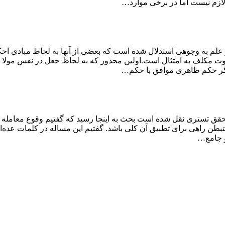
لازم نیست اما در برخی موارد…
ر علم به وجوهی استدلال شده است که بعضی از آنها به لحاظ مبادی اح
ت مکلف به امتثال است.اولین محذور که به لحاظ جعل در نفس مولا س
گر حکم ظاهری موافق با حکم…
محقق تستری نقل شده است بحث به اینجا رسید که گفتیم وقوع معامله برا
م مستبطن راهی برای تطبیق آن کلی باشد. گفتیم این مساله در کلمات ع
و جامع…