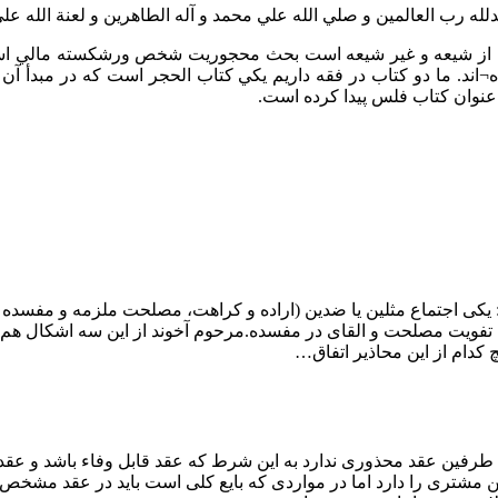
لله رب العالمين و صلي الله علي محمد و آله الطاهرين و لعنة الله علي
 از شيعه و غير شيعه است بحث محجوريت شخص ورشکسته مالي است 
¬اند. ما دو کتاب در فقه داريم يکي کتاب الحجر است که در مبدأ 
عنوان کتاب فلس پيدا کرده است.
یکی اجتماع مثلین یا ضدین (اراده و کراهت، مصلحت ملزمه و مفسده 
وم تفویت مصلحت و القای در مفسده.مرحوم آخوند از این سه اشکال 
کدام از این محاذیر اتفاق…
رفین عقد محذوری ندارد به این شرط که عقد قابل وفاء باشد و عقد ول
 مشتری را دارد اما در مواردی که بایع کلی است باید در عقد مشخص ک