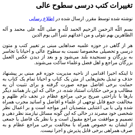
تغییرات کتب درسی سطوح عالی
نوشته شده توسط مقرر. ارسال شده در
اطلاع رسانی
بسم اللّه الرحمن الرحیم الحمد للّه و صلی اللّه علی محمد و آله
الطاهرین بهم نتولی و من اعدائهم نتبرأ الی یوم الدین
هر از گاهی در حوزه علمیه صداهایی مبنی بر تغییر کتب و متون
درسی و تحصیلی مخصوصا نسبت به سطوح عالی و احیانا با تجاسر
به بزرگان و نسنجیده بلند می‌شود و و بعد از دیدن عکس العمل
بزرگان مراجع و اهل فضل وعلماء ساکت می‌شوند.
تا اینکه اخیرا اقدامی از ناحیه مدیریت حوزه قم مبنی بر پیشنهاد
حذف و تبدیل بخش‌هایی از متن یک کتاب و احیانا تمام یک کتاب به
حمایت برخی افاضل موجه صورت گرفته و برای تثبیت آن به
مطالب و برخی حکایات استناد شده، در حالی که این بار همانند دیگر
بارها با ناراحتی صریح برخی مراجع عظام در نجف دام ظلهم و
مخالفت جمع قابل توجهی از علماء و افاضل و اساتید مجرب همراه
شده ولی با بی اعتنایی متصدیان امر مواجه است و بر اعمال نظر
شخصی خود مصرند در حالی که این گونه مسائل نیازمند نظر دهی و
تصمیم و موافقت مراجع مقبول است و با نظر یک فاضل یا جمعی
از ایشان به خصوص همراه با مخالفت برخی مراجع عظام و به
صرف همراهی برخی قابل پذیرش و اجرا نیست.