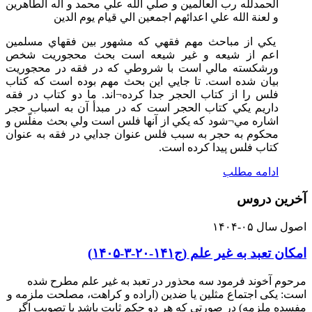
الحمدلله رب العالمين و صلي الله علي محمد و آله الطاهرين
و لعنة الله علي اعدائهم اجمعين الي قيام يوم الدين
يکي از مباحث مهم فقهي که مشهور بين فقهاي مسلمين
اعم از شيعه و غير شيعه است بحث محجوريت شخص
ورشکسته مالي است با شروطي که در فقه در محجوريت
بيان شده است. تا جايي اين بحث مهم بوده است که کتاب
فلس را از کتاب الحجر جدا کرده¬اند. ما دو کتاب در فقه
داريم يکي کتاب الحجر است که در مبدأ آن به اسباب حجر
اشاره مي¬شود که يکي از آنها فلس است ولي بحث مفلّس و
محکوم به حجر به سبب فلس عنوان جدايي در فقه به عنوان
کتاب فلس پيدا کرده است.
ادامه مطلب
آخرین دروس
اصول سال ۰۵-۱۴۰۴
امکان تعبد به غیر علم (ج۱۴۱-۲۰-۳-۱۴۰۵)
مرحوم آخوند فرمود سه محذور در تعبد به غیر علم مطرح شده
است: یکی اجتماع مثلین یا ضدین (اراده و کراهت، مصلحت ملزمه و
مفسده ملزمه) در صورتی که هر دو حکم ثابت باشد یا تصویب اگر