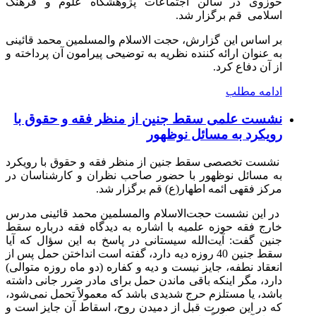
حوزوی در سالن اجتماعات پژوهشگاه علوم و فرهنگ
اسلامی قم برگزار شد.
بر اساس این گزارش، حجت الاسلام والمسلمین محمد قائینی
به عنوان ارائه کننده نظریه به توضیحی پیرامون آن پرداخته و
از آن دفاع کرد.
ادامه مطلب
نشست علمی سقط جنین از منظر فقه و حقوق با
رویکرد به مسائل نوظهور
نشست تخصصی
سقط جنین از منظر فقه و حقوق با رویکرد
به مسائل نوظهور
با حضور صاحب نظران و کارشناسان در
مرکز فقهی ائمه اطهار(ع) قم برگزار شد
.
در این نشست حجت‌الاسلام والمسلمین محمد قائینی مدرس
خارج فقه حوزه علمیه با اشاره به دیدگاه فقه درباره سقط
جنین گفت: آیت‌الله سیستانی در پاسخ به این سؤال که آیا
سقط جنین
40
روزه دیه دارد، گفته است انداختن حمل پس از
انعقاد نطفه، جایز نیست و دیه و کفاره (دو ماه روزه متوالی)
دارد، مگر اینکه باقی ماندن حمل برای مادر ضرر جانی داشته
باشد، یا مستلزم حرج شدیدی باشد که معمولاً تحمل نمی‌شود،
که در این صورت قبل از دمیدن روح، اسقاط آن جایز است و