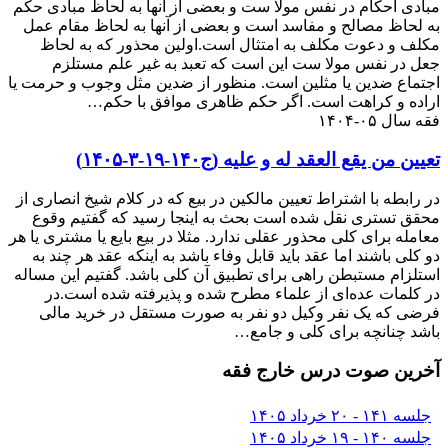
مبادی احکام در نفس مولا ست و بعضی از آنها به لحاظ مبادی حکم
به لحاظ مصالح و مفاسد است و بعضی از آنها به لحاظ مقام عمل
مکلف و دعوت مکلف به امتثال است.اولین محذور که به لحاظ
جعل در نفس مولا ست این است که تعبد به غیر علم مستلزم
اجتماع ضدین یا مثلین است. منظور از ضدین مثل وجوب و حرمت یا
اراده و کراهت است. اگر حکم ظاهری موافق با حکم…
فقه سال ۰۵-۱۴۰۴
تعیین من یقع العقد له و علیه (ج۱۴۰-۱۹-۳-۱۴۰۵)
در رابطه با اشتراط تعیین مالکین در بیع که در کلام شیخ انصاری از
محقق تستری نقل شده است بحث به اینجا رسید که گفتیم وقوع
معامله برای کلی محذور عقلی ندارد. مثلا در بیع بایع یا مشتری یا هر
دو کلی باشند اما عقد باید قابل وفاء باشد به اینکه عقد هر چند به
استلزام مستبطن راهی برای تطبیق آن کلی باشد. گفتیم این مساله
در کلمات عده‌ای از علماء مطرح شده و پذیرفته شده است.در
فرضی که یک نفر وکیل دو نفر به صورت مستقل در خرید مالی
باشد چنانچه برای کلی و جامع…
آخرین صوت درس خارج فقه
جلسه ۱۴۱ - ۲۰ خرداد ۱۴۰۵
جلسه ۱۴۰ - ۱۹ خرداد ۱۴۰۵