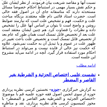
نسبت آنها و مقاصد شریعت بیان فرمودند. از نظر ایشان علل
و حکم نقش بسیار مهمی در استنباط احکام خصوصا مسائل
مستحدثه دارند که متاسفانه جای آن در اصول فقه خالی
است. حضرت استاد قائنی دام ظله معتقدند بزنگاه مباحث
علت و حکمت، فهم و تشخیص علت است که نیازمند ضوابط
روشن و واضح است تا بتوان بر اساس آنها علل را تشخیص
داده و نظرات را قضاوت کرد. هم چنین ایشان معتقد است
علت بعد از تخصیص قابل تمسک است همان طور که عام بعد
از تخصیص قابل تمسک است و تخصیص علت باعث تغییر در
ظهور علت در عموم و یا تبدیل آن به حکمت نمی‌شود. علاوه
که حکمت نیز خالی از فایده نیست و می‌تواند در استنباط
احکام مورد استفاده قرار گیرد. آنچه در ادامه می‌آید مشروح
این جلسه است.
ادامه مطلب
نشست علمی اختصاص الجزئیة و الشرطیة بغیر
القاصر و المضطر
به گزارش خبرگزاری «
حوزه
» نخستین کرسی نظریه پردازی
حوزه از سوی انجمن اصول فقه حوزه علمیه قم با موضوع:
«اختصاص الجزئیه و الشرطیه بغیر القاصر و المضطر» با
مجوز کمیسیون کرسی های نظریه پردازی، نقد و مناظره