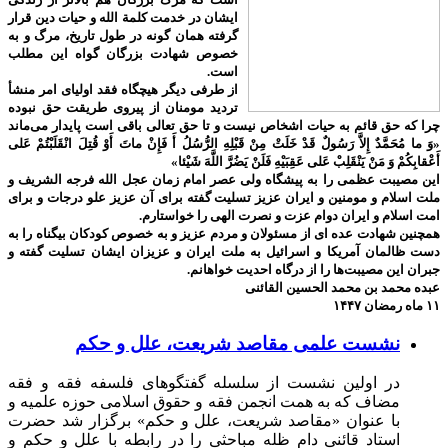
ایشان در خدمت کلمة الله و حیات دین قرار
گرفته همان گونه در طول تاریخ، مرگ و به
خصوص شهادت بزرگان گواه این مطلب
است.
از طرفی دیگر هیچگاه فقد اولیای امر منشأ
تردید مومنان از پیروی طریقت حق نبوده
چرا که حق قائم به حیات اشخاص نیست و تا حق تعالی باقی است پایدار می‌ماند
«وَ ما مُحَمَّدٌ إِلاَّ رَسُولٌ قَدْ خَلَتْ مِنْ قَبْلِهِ الرُّسُلُ أَ فَإِنْ ماتَ أَوْ قُتِلَ انْقَلَبْتُمْ عَلى‌
أَعْقابِكُمْ وَ مَنْ يَنْقَلِبْ عَلى‌ عَقِبَيْهِ فَلَنْ يَضُرَّ اللَّهَ شَيْئا»
این مصیبت عظمی را به پیشگاه ولی عصر امام زمان عجل الله فرجه الشریف و
ملت اسلام و مومنین و ایران عزیز تسلیت گفته برای آن عزیز علو درجات و برای
امت اسلام و ایران دوام عزت و نصرت الهی را خواستارم.
همچنین شهادت عده ای از مسئولان و مردم عزیز و به خصوص کودکان بیگناه را به
دست ظالمان آمریکا و اسرائیل به ملت ایران و عزیزان ایشان تسلیت گفته و
جبران این مصیبت‌ها را از درگاه احدیت خواهانم.
عبده محمد بن محمد الحسین القائنی
۱۱ ماه رمضان ۱۴۴۷
نشست علمی مقاصد شریعت، علل و حکم
در اولین نشست از سلسله گفتگوهای فلسفه فقه و فقه
مضاف که به همت انجمن فقه و حقوق اسلامی حوزه علمیه و
با عنوان «مقاصد شریعت،‌ علل و حکم» برگزار شد حضرت
استاد قائنی دام ظله مباحثی را در رابطه با علل و حکم و