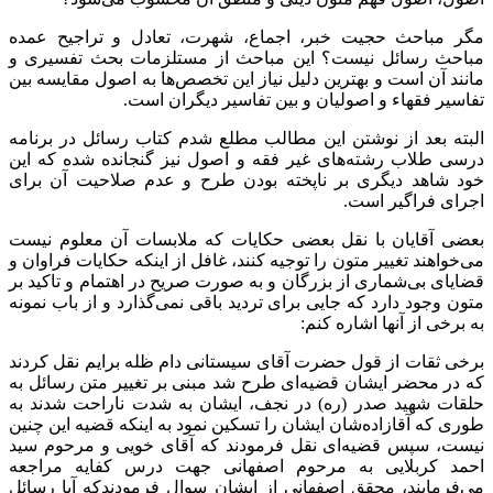
مگر مباحث حجیت خبر، اجماع، شهرت، تعادل و تراجیح عمده
مباحث رسائل نیست؟ این مباحث از مستلزمات بحث تفسیری و
مانند آن است و بهترین دلیل نیاز این تخصص‌ها به اصول مقایسه بین
تفاسیر فقهاء و اصولیان و بین تفاسیر دیگران است.
البته بعد از نوشتن این مطالب مطلع شدم کتاب رسائل در برنامه‌
درسی طلاب رشته‌های غیر فقه و اصول نیز گنجانده شده که این
خود شاهد دیگری بر ناپخته بودن طرح و عدم صلاحیت آن برای
اجرای فراگیر است.
بعضی آقایان با نقل بعضی حکایات که ملابسات آن معلوم نیست
می‌خواهند تغییر متون را توجیه کنند، غافل از اینکه حکایات فراوان و
قضایای بی‌شماری از بزرگان و به صورت صریح در اهتمام و تاکید بر
متون وجود دارد که جایی برای تردید باقی نمی‌گذارد و از باب نمونه
به برخی از آنها اشاره کنم:
برخی ثقات از قول حضرت آقای سیستانی دام ظله برایم نقل کردند
که در محضر ایشان قضیه‌ای طرح شد مبنی بر تغییر متن رسائل به
حلقات شهید صدر (ره) در نجف، ایشان به شدت ناراحت شدند به
طوری که آقازاده‌شان ایشان را تسکین نمود به اینکه قضیه این چنین
نیست، سپس قضیه‌ای نقل فرمودند که آقای خویی و مرحوم سید
احمد کربلایی به مرحوم اصفهانی جهت درس کفایه مراجعه
می‌فرمایند، محقق اصفهانی از ایشان سوال فرمودندکه آیا رسائل