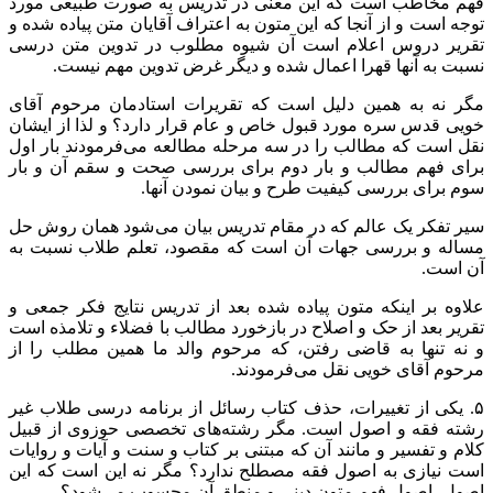
فهم مخاطب است که این معنی در تدریس به صورت طبیعی مورد
توجه است و از آنجا که این متون به اعتراف آقایان متن پیاده شده و
تقریر دروس اعلام است آن شیوه مطلوب در تدوین متن درسی
نسبت به آنها قهرا اعمال شده و دیگر غرض تدوین مهم نیست.
مگر نه به همین دلیل است که تقریرات استادمان مرحوم آقای
خویی قدس سره مورد قبول خاص و عام قرار دارد؟ و لذا از ایشان
نقل است که مطالب را در سه مرحله مطالعه می‌فرمودند بار اول
برای فهم مطالب و بار دوم برای بررسی صحت و سقم آن و بار
سوم برای بررسی کیفیت طرح و بیان نمودن آنها.
سیر تفکر یک عالم که در مقام تدریس بیان می‌شود همان روش حل
مساله و بررسی جهات آن است که مقصود، تعلم طلاب نسبت به
آن است.
علاوه بر اینکه متون پیاده شده بعد از تدریس نتایج فکر جمعی و
تقریر بعد از حک و اصلاح در بازخورد مطالب با فضلاء و تلامذه است
و نه تنها به قاضی رفتن، که مرحوم والد ما همین مطلب را از
مرحوم آقای خویی نقل می‌فرمودند.
۵. یکی از تغییرات، حذف کتاب رسائل از برنامه درسی طلاب غیر
رشته فقه و اصول است. مگر رشته‌های تخصصی حوزوی از قبیل
کلام و تفسیر و مانند آن که مبتنی بر کتاب و سنت و آیات و روایات
است نیازی به اصول فقه مصطلح ندارد؟ مگر نه این است که این
اصول، اصول فهم متون دینی و منطق آن محسوب می‌شود؟