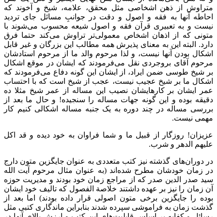
متراوش از ذهن اشخاصی مثل محقق، علامه، شیخ و آخوند که
احاطه آنها به فقه و اصول و دقت در جوانبِ مسائل جای تردید
نیست و به تعبیری قرآن فقه و اصول شیعه محسوب می‌شوند با
متونی که از اذهان اشخاص معمولی‌تر تراوش می‌کند حتما فرق
دارد. البته این به معنای پذیرش همه مطالب این بزرگان و غیر قابل
اشکال بودن آنها نیست، و لذا مرحوم والد ما از مرحوم استادشان
مرحوم آقای بروجردی نقل می‌فرمودند که ایشان در موقع اشکال
بر شیخ طوسی ضمن ایراد، از ایشان این گونه دفاع می‌فرمودند که
اشکال ما بر شیخ عجیب نیست، عجب از شیخ است که با احتساب
عمر ایشان بر کارهایشان نصیب این مساله از عمر شیخ مثلا ده
دقیقه بوده و این گونه جهات مساله را سنجیده! و حال ما بعد از
بررسی مساله در چند دوره به یک جنبه مساله اشکالی کنیم کار
مهمی نیست.
عزیزان! روزگار از قبیل ما و شما فراوان به خود دیده و قد اکل
علیهم الدهر و شرب.
در دوران‌های گذشته نیز کتب متعددی به عنوان جایگزین متون دارج
در زمان خودشان مطرح شده‌اند (به عنوان مثال مرحوم آیت الله
سید صدر الدین صدر که از مراجع زمان خود بودند و مدیریت حوزه
آن زمان را نیز بر عهده داشتند خلاصة الفصول که تالیف خود ایشان
بوده را جایگزین برخی متون اصولی قرار داده بودند) اما بعد از
گذشت زمان به فراموشی سپرده شدند بنابراین ماندگاری کتبی مثل
رسائل و کفایه بر اساس قابلیت‌های این کتب و ارزش بالای آنها در