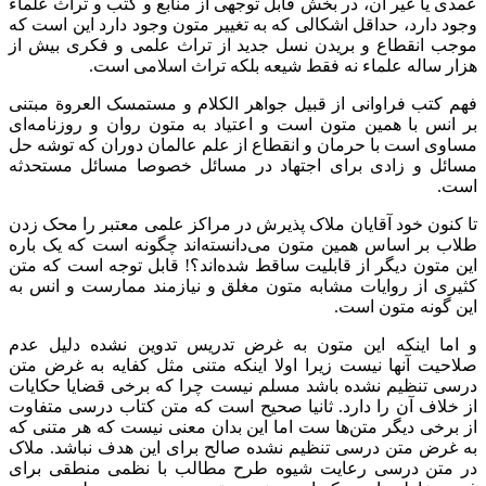
عمدی یا غیر آن، در بخش قابل توجهی از منابع و کتب و تراث علماء
وجود دارد، حداقل اشکالی که به تغییر متون وجود دارد این است که
موجب انقطاع و بریدن نسل جدید از تراث علمی و فکری بیش از
هزار ساله علماء نه فقط شیعه بلکه تراث اسلامی است.
فهم کتب فراوانی از قبیل جواهر الکلام و مستمسک العروة مبتنی
بر انس با همین متون است و اعتیاد به متون روان و روزنامه‌ای
مساوی است با حرمان و انقطاع از علم عالمان دوران که توشه حل
مسائل و زادی برای اجتهاد در مسائل خصوصا مسائل مستحدثه
است.
تا کنون خود آقایان ملاک پذیرش در مراکز علمی معتبر را محک زدن
طلاب بر اساس همین متون می‌دانسته‌اند چگونه است که یک باره
این متون دیگر از قابلیت ساقط شده‌اند؟! قابل توجه است که متن
کثیری از روایات مشابه متون مغلق و نیازمند ممارست و انس به
این گونه متون است.
و اما اینکه این متون به غرض تدریس تدوین نشده دلیل عدم
صلاحیت آنها نیست زیرا اولا اینکه متنی مثل کفایه به غرض متن
درسی تنظیم نشده باشد مسلم نیست چرا که برخی قضایا حکایات
از خلاف آن را دارد. ثانیا صحیح است که متن کتاب درسی متفاوت
از برخی دیگر متن‌ها ست اما این بدان معنی نیست که هر متنی که
به غرض متن درسی تنظیم نشده صالح برای این هدف نباشد. ملاک
در متن درسی رعایت شیوه طرح مطالب با نظمی منطقی برای