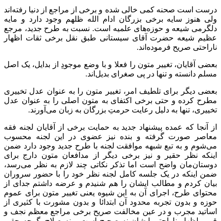
درست است صحنه کمی خالی شده و برخی از مراجع از دنیا رفته‌اند
ولی هنوز سایه برخی بزرگان ادام الله ظلهم وجود دارد و مایه
دلگرمی شیعه و حوزه‌های علمیه است. نسبت به طرح جدید، مرجع
عظیم شیعه حضرت آقای سیستانی طبق نقل برخی ثقات اظهار
ناراحتی صریح فرموده‌اند.
بعضی آقایان، تغییر متون را فعلا و با وضع موجودِ از بدایل، یک اصل
مسلم دانسته و تنها در پی صغرای بدیل‌اند.
بعضی دیگر برای تلطیف امر، تغییر متون را به عنوان عدل تخییری
مطرح کرده و حتی برخی اکتفای به متون اصلی را به عنوان عدل
تخییری، تنها به دلیل رعایت حرمتِ بزرگان به زبان می‌آورند.
از آنجا که عمده پیشنهاد جدید به حمایت برخی از آقایان لجنه فقه
معاصر صورت گرفته و بنده نیز عضوی در این لجنه محسوب
می‌شوم و به تبع شبهه موافقت لجنه با طرح جدید وجود دارد ضمن
اینکه نظر حقیر و نیز برخی دیگر از مدافعان متون دارج برای
دوستان‌مان واضح است اما تذکر نکاتی چند لازم به نظر می‌رسد،
ضمن اینکه در یک جلسه کامل لجنه نظر خود را با حضور سروران
بیان کردم و مطالب ایشان را هم شنیدم و عرضه داشتم جدای از
محتوای طرح، اجرای آن به این شیوه یعنی تغییر متون برای عموم
حوزه و بدون تجربه محدود آن ابتدائا و بدون مشورت با کثیری از
اساتید مجرب و در عین مخالفت صریح برخی مراجع معظم نجف و
قم و اظهار ناراحتی ایشان نه صحیح است و نه صلاح. گرچه حقیر