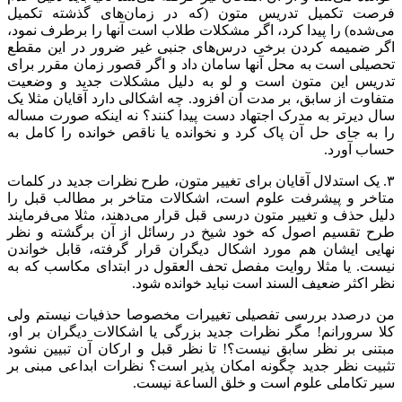
فرصت تکمیل تدریس متون (که در زمان‌های گذشته تکمیل
می‌شده) را پیدا کرد، اگر مشکلات طلاب است آنها را برطرف نمود،
اگر ضمیمه کردن برخی درس‌های جنبی غیر ضرور در این مقطع
تحصیلی است به محل آنها سامان داد و اگر قصور زمان مقرر برای
تدریس این متون است و لو به دلیل مشکلات جدید و وضعیت
متفاوت از سابق، بر مدت آن افزود. چه اشکالی دارد آقایان مثلا یک
سال دیرتر به مدرک اجتهاد دست پیدا کنند؟ نه اینکه صورت مساله
را به جای حل آن پاک کرد و نخوانده یا ناقص خوانده را کامل به
حساب آورد.
۳. یک استدلال آقایان برای تغییر متون، طرح نظرات جدید در کلمات
متاخر و پیشرفت علوم است، اشکالات متاخر بر مطالب قبل را
دلیل حذف و تغییر متون درسی قبل قرار می‌دهند، مثلا می‌فرمایند
طرح تقسیم اصول که خود شیخ در رسائل از آن برگشته و نظر
نهایی ایشان هم مورد اشکال دیگران قرار گرفته، قابل خواندن
نیست. یا مثلا روایت مفصل تحف العقول در ابتدای مکاسب که به
نظر اکثر ضعیف السند است نباید خوانده شود.
من درصدد بررسی تفصیلی تغییرات مخصوصا حذفیات نیستم ولی
کلا سرورانم! مگر نظرات جدید بزرگی یا اشکالات دیگران بر او،
مبتنی بر نظر سابق نیست؟! تا نظر قبل و ارکان آن تبیین نشود
تثبیت نظر جدید چگونه امکان پذیر است؟ نظرات ابداعی مبنی بر
سیر تکاملی علوم است و خلق الساعة نیست.