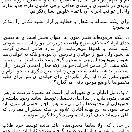
تردیدی در دلسوزی و صفای حداقل برخی حامیان طرح جدید ندارم
ولی از عواقب اجرای آن با تمام خلوص ایشان نگرانم.
برای اینکه مساله با شعار و خطابه برگزار نشود نکاتی را متذکر
می‌شوم:
۱. اینکه فرموده‌اند تغییر متون به عنوان تخییر است و نه تعیین،
جدای از اینکه خلاف صریح واقعیت در برخی موارد است، به شوخی
اشبه است. یا تلطیفا می‌فرمایند «از موارد حذفی امتحان گرفته
نمی‌شود ولی منع از خواندن و تدریس آن نبوده و بلکه به خواندن هم
تشویق می‌شود» این هم به سخره گرفتن مخاطب است. با توجه به
اینکه متنی اگر ضامن اجرایی خواندن (که همان امتحان گرفتن از آن
است) را نداشته باشد به خصوص چنانچه متن دیگری به نحو الزام و
تعیین مقرر گردد آیا دیگر انگیزه‌ای برای خواندن آن متن برای طلبه
مخصوصا با وضع موجود باقی می‌گذارد؟!
۲. یک دلیل آقایان برای تغییرات این است که معمولا فرصت تدریس
تمامی متون دارج در سال‌های تحصیلی توسط اساتید وجود نداشته و
بخش‌هایی از محدوده‌ها باقی می‌ماند پس ناچار بخشی از متون باید
حذف شود، به این بهانه آقایان علاوه بر اینکه بیشتر از مقداری که
باقی‌ می‌ماند حذف کرده‌اند متونی دیگر جایگزین نموده‌اند.
در حالی که اولا سابقا محدوده‌های باقی‌مانده توسط خود طلاب
خوانده می‌شد و از آن امتحان نیز گرفته می‌شد ثانیا باید دلیل عدم