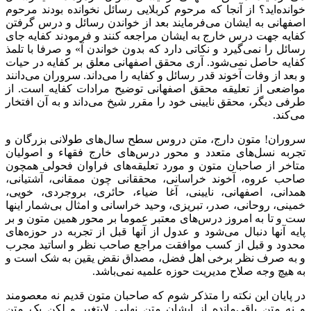
خوانده‌اید؟ از آنجا که مرحوم کربلایی رسائل نخوانده بودند مرحوم
اصفهانی به ایشان می‌فرمایند بعد از خواندن رسائل و درس گرفتن
کفایه جهت درس خارج به ایشان مراجعه کنند و فرمودند کفایه جای
رسائل را نمی‌گیرد و نکاتی دارد که بدون خواندن آ» و صرفا با تلمذ
کفایه حاصل نمی‌شود. آری محقق اصفهانی معلق بر کفایه در حیات
و بعد از وفات آخوند قدر رسائل و کفایه را می‌داند. سروران می‌دانند
مواضعی از تعلیقه محقق اصفهانی توضیح مرادات کفایه است. از
طرفی دیگر، محقق نایینی خود را مقرر شیخ می‌داند و به آن افتخار
می‌کند.
سروران! متون دارج، متن دروس سطح سال‌های طولانی بزرگان و
تجربه نسل‌های متعدد و محور درس‌های خارج فقهاء و اصولیان
متاخر از صاحبان متون و مورد تعلیقه‌های فراوان فحولی همچون
صاحب عروه، آخوند خراسانی، محققانی چون ممقانی، آشتیانی،
همدانی، اصفهانی، نایینی، آغا ضیاء، حائری، بروجردی، خویی،
خمینی، روحانی، صدر، تبریزی، وحید خراسانی و امثال بی‌شمار اینها
ست و تا به امروز درس‌های معتبر عموما بر محور همین متون و بر
پایه آنها دنبال می‌شود و عدول از آنها قبل از تجربه در حوزه‌های
محدود و قبل از کسب موافقت مراجع صاحب نظر و اساتید مجرب
و به صرف نظر برخی اهل فضل، مصداق نقض یقین به شک است و
به هیچ وجه صلاح مدیریت حوزه علمیه نمی‌باشد.
در پایان این نکته را متذکر شوم که صاحبان متون قدیم نه معصومند
و نه متن باقی‌مانده از ایشان متن نهایی لایتغیر و لکن یک متن