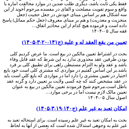
فقط یکی ثابت باشد، دیگری طلب ضدین در موارد مخالفت اماره با
واقع و سوم تفویت مصلحت و القای در مفسده.مرحوم آخوند از این
سه اشکال هم بر اساس مبنای خودش در جعل حجیت (جعل
منجزیت و معذریت) و هم بر مبنای معروف (جعل حکم مماثل) پاسخ
داده است و فرموده هیچ کدام از این محاذیر اتفاق…
فقه سال ۰۵-۱۴۰۴
تعیین من یقع العقد له و علیه (ج۱۴۱-۲۰-۳-۱۴۰۵)
بحث در اشتراط تعیین مالکین در بیع است. ما عرض کردیم کلی
بودن طرفین عقد محذوری ندارد به این شرط که عقد قابل وفاء
باشد و عقد ولو به التزام مستبطن راهی برای تطبیق کلی بر فرد
باشد.بر این اساس گفتیم در مواردی که مشتری کلی است خود بایع
اختیار در تعیین مشتری را دارد اما در مواردی که بایع کلی است باید
در عقد مشخص کنند که چه کسی ولایت بر تعیین دارد و گرنه عقد
باطل است.مرحوم شیخ فرمودند تعیین مالکین در بیع به عنوان
تعیین مالک لازم نیست اما در برخی موارد…
اصول سال ۰۵-۱۴۰۴
امکان تعبد به غیر علم (ج۱۴۰-۱۹-۳-۱۴۰۵)
بحث به امکان تعبد به غیر علم رسیده است. برای استحاله تعبد به
غیر علم به وجوهی استدلال شده است که بعضی از آنها به لحاظ